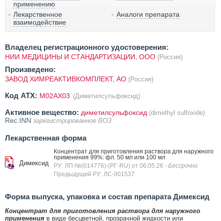
применению
Лекарственное
Аналоги препарата
взаимодействие
Владелец регистрационного удостоверения:
НИИ МЕДИЦИНЫ И СТАНДАРТИЗАЦИИ, ООО
(Россия)
Произведено:
ЗАВОД ХИМРЕАКТИВКОМПЛЕКТ, АО
(Россия)
Код ATX:
M02AX03
(Диметилсульфоксид)
Активное вещество:
диметилсульфоксид
(dimethyl sulfoxide)
Rec.INN
зарегистрированное ВОЗ
Лекарственная форма
Концентрат для приготовления раствора для наружного
применения 99%: фл. 50 мл или 100 мл
Димексид
РУ: ЛП-№(014776)-(РГ-RU) от 06.05.26
- Бессрочно
Предыдущий РУ: ЛС-001537
Форма выпуска, упаковка и состав препарата Димексид
Концентрат для приготовления раствора для наружного
применения
в виде бесцветной, прозрачной жидкости или