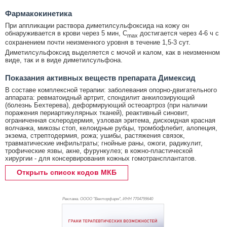
Фармакокинетика
При аппликации раствора диметилсульфоксида на кожу он
обнаруживается в крови через 5 мин, C
достигается через 4-6 ч с
max
сохранением почти неизменного уровня в течение 1,5-3 сут.
Диметилсульфоксид выделяется с мочой и калом, как в неизменном
виде, так и в виде диметилсульфона.
Показания активных веществ препарата Димексид
В составе комплексной терапии: заболевания опорно-двигательного
аппарата: ревматоидный артрит, спондилит анкилозирующий
(болезнь Бехтерева), деформирующий остеоартроз (при наличии
поражения периартикулярных тканей), реактивный синовит,
ограниченная склеродермия, узловая эритема, дискоидная красная
волчанка, микозы стоп, келоидные рубцы, тромбофлебит, алопеция,
экзема, стрептодермия, рожа; ушибы, растяжения связок,
травматические инфильтраты; гнойные раны, ожоги, радикулит,
трофические язвы, акне, фурункулез; в кожно-пластической
хирургии - для консервирования кожных гомотрансплантатов.
Открыть список кодов МКБ
Реклама. ОООО "Векторфарм", ИНН 770
4799640