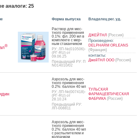
е аналоги: 25
ие
Форма выпуска
Владелец рег. уд.
Рас­твор для мес­
тно­го при­мене­ния
(Россия)
ДЖЕЙТНЛ
0.1%: фл. 200 мл в
ком­плек­те с мер­
Произведено:
ным ста­кан­чи­ком
DELPHARM ORLEANS
®
ал
РУ: ЛП-№(010506)-
(Франция)
(РГ-RU) от
контакты:
09.06.25
(Россия)
ДжейТНЛ ООО
Предыдущий РУ: П
N014010/02
А­эро­золь для мес­
тно­го при­мене­ния
0.2%: бал­лон 40 мл
ТУЛЬСКАЯ
РУ: ЛП-№(007418)-
идин
ФАРМАЦЕВТИЧЕСКАЯ
(РГ-RU) от
(Россия)
ФАБРИКА
28.10.24
Предыдущий РУ:
ЛП-008811
А­эро­золь для мес­
тно­го при­мене­ния
0.2%: бал­лон 40 мл
с рас­пы­лите­лем и
кол­пачком