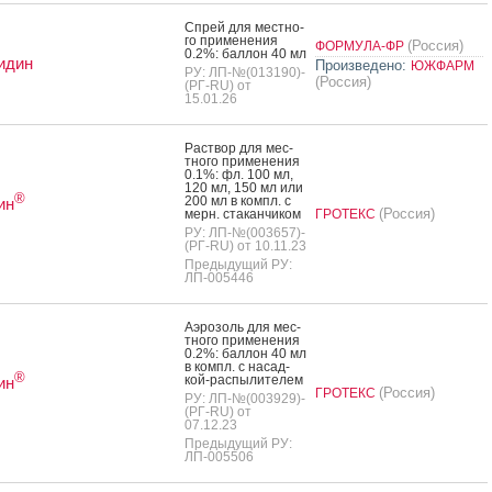
Спрей для мес­тно­
го при­мене­ния
(Россия)
ФОРМУЛА-ФР
0.2%: бал­лон 40 мл
идин
Произведено:
ЮЖФАРМ
РУ: ЛП-№(013190)-
(Россия)
(РГ-RU) от
15.01.26
Рас­твор для мес­
тно­го при­мене­ния
0.1%: фл. 100 мл,
120 мл, 150 мл или
®
200 мл в компл. с
ин
(Россия)
мерн. ста­кан­чи­ком
ГРОТЕКС
РУ: ЛП-№(003657)-
(РГ-RU) от 10.11.23
Предыдущий РУ:
ЛП-005446
А­эро­золь для мес­
тно­го при­мене­ния
0.2%: бал­лон 40 мл
в компл. с на­сад­
®
кой-рас­пы­лите­лем
ин
(Россия)
ГРОТЕКС
РУ: ЛП-№(003929)-
(РГ-RU) от
07.12.23
Предыдущий РУ:
ЛП-005506