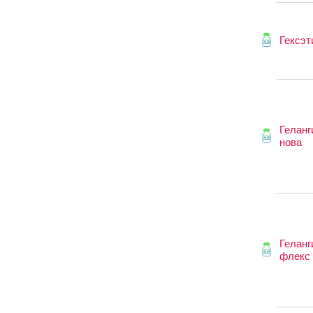
Гексэт
Геланг
нова
Геланг
флекс