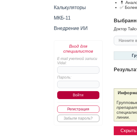
💊 Анал
Калькуляторы
✅ Более
МКБ-11
Выбранн
Внедрение ИИ
Доктор Тайс
Вход для
специалистов
Гр
E-mail учетной записи
Vidal:
Результа
Пароль:
Информа
Групповые
препарат
Регистрация
специалис
линии.
Забыли пароль?
Скрыть 