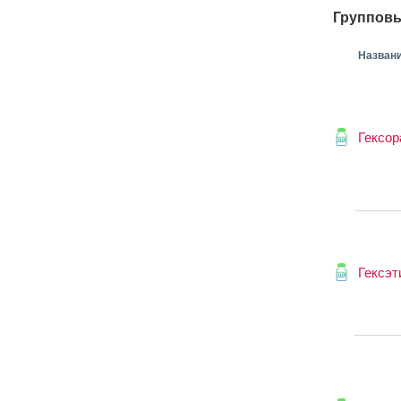
Групповы
Назван
Гексор
Гексэт