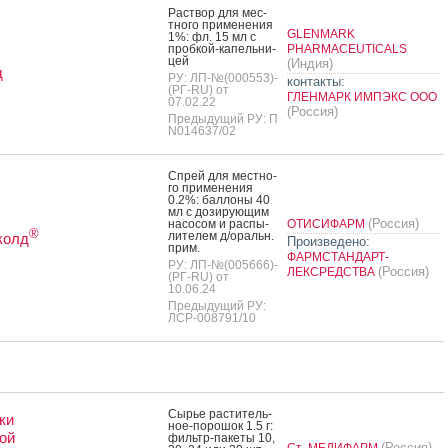
Рас­твор для мес­
тно­го при­мене­ния
GLENMARK
1%: фл. 15 мл с
проб­кой-ка­пель­ни­
PHARMACEUTICALS
цей
(Индия)
д
РУ: ЛП-№(000553)-
контакты:
(РГ-RU) от
ГЛЕНМАРК ИМПЭКС ООО
07.02.22
(Россия)
Предыдущий РУ: П
N014637/02
Спрей для мес­тно­
го при­мене­ния
0.2%: бал­ло­ны 40
мл с до­зиру­ющим
(Россия)
на­сосом и рас­пы­
ОТИСИФАРМ
®
лите­лем д/оральн.
колд
Произведено:
прим.
ФАРМСТАНДАРТ-
РУ: ЛП-№(005666)-
(Россия)
ЛЕКСРЕДСТВА
(РГ-RU) от
10.06.24
Предыдущий РУ:
ЛСР-008791/10
Сырье рас­ти­тель­
ки
ное-по­рошок 1.5 г:
ой
филь­тр-па­кеты 10,
(Россия)
Ст.-МЕДИФАРМ