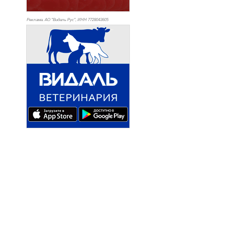
Реклама. АО "Видаль Рус", ИНН 772
8043605