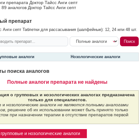
оги препарата Доктор Тайсс Анги септ
 89 аналогов Доктор Тайсс Анги септ
ый препарат
с Анги септ Таблетки для рассасывания (шалфейные): 12, 24 или 48 шт.
упповые аналоги
Нозологические аналоги
ты поиска аналогов
Полные аналоги препарата не найдены
ция о групповых и нозологических аналогах предназначена
только для специалистов.
 и нозологические аналоги
не являются полными аналогами
ов
, решение об их использовании может быть принято только
том при назначении терапии в отсутствие препаратов первой
групповые и нозологические аналоги