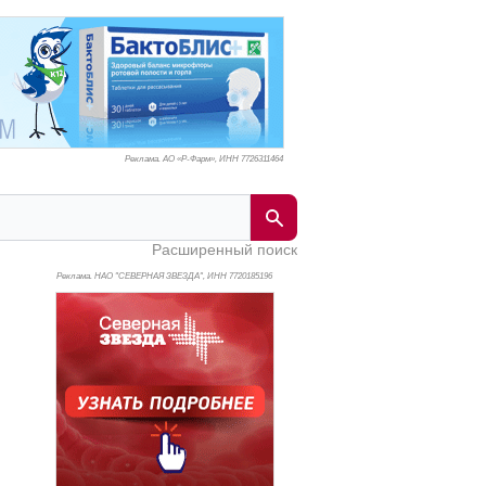
Реклама. АО «Р-Фарм», ИНН 772
6311464
Расширенный поиск
Реклама. НАО "СЕВЕРНАЯ ЗВЕЗДА", ИНН 772
0185196