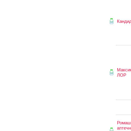
Канди
Макси
ЛОР
Ромаш
аптечн