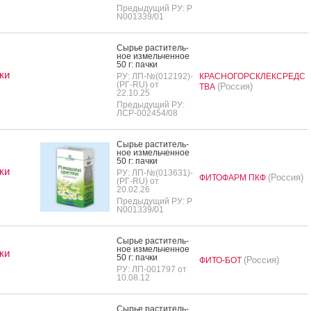
Предыдущий РУ: Р
N001339/01
Сырье рас­ти­тель­
ное из­мель­чен­ное
50 г: пач­ки
ки
РУ: ЛП-№(012192)-
КРАСНОГОРСКЛЕКСРЕДС
(РГ-RU) от
(Россия)
ТВА
22.10.25
Предыдущий РУ:
ЛСР-002454/08
Сырье рас­ти­тель­
ное из­мель­чен­ное
50 г: пач­ки
ки
РУ: ЛП-№(013631)-
(Россия)
ФИТОФАРМ ПКФ
(РГ-RU) от
20.02.26
Предыдущий РУ: Р
N001339/01
Сырье рас­ти­тель­
ное из­мель­чен­ное
ки
50 г: пач­ки
(Россия)
ФИТО-БОТ
РУ: ЛП-001797 от
10.08.12
Сырье рас­ти­тель­