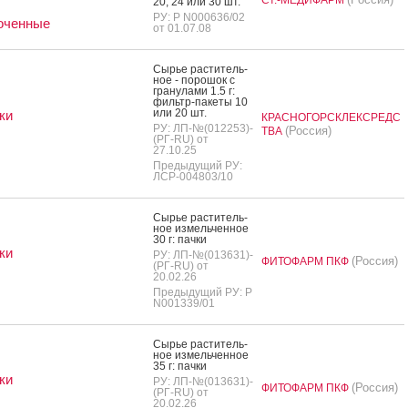
20, 24 или 30 шт.
РУ: Р N000636/02
оченные
от 01.07.08
Сырье рас­ти­тель­
ное - по­рошок с
гра­нула­ми 1.5 г:
филь­тр-па­кеты 10
или 20 шт.
ки
КРАСНОГОРСКЛЕКСРЕДС
РУ: ЛП-№(012253)-
(Россия)
ТВА
(РГ-RU) от
27.10.25
Предыдущий РУ:
ЛСР-004803/10
Сырье рас­ти­тель­
ное из­мель­чен­ное
30 г: пач­ки
ки
РУ: ЛП-№(013631)-
(Россия)
ФИТОФАРМ ПКФ
(РГ-RU) от
20.02.26
Предыдущий РУ: Р
N001339/01
Сырье рас­ти­тель­
ное из­мель­чен­ное
35 г: пач­ки
ки
РУ: ЛП-№(013631)-
(Россия)
ФИТОФАРМ ПКФ
(РГ-RU) от
20.02.26