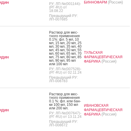
идин
(Россия)
БИННОФАРМ
РУ: ЛП-№(001144)-
(РГ-RU) от
18.08.22
Предыдущий РУ:
ЛП-007685
Рас­твор для мес­
тно­го при­мене­ния
0.1%: фл. 5 мл, 10
мл, 15 мл, 20 мл, 25
мл, 30 мл, 35 мл, 40
мл, 45 мл, 50 мл, 55
ТУЛЬСКАЯ
мл, 60 мл, 65 мл, 70
идин
мл, 75 мл, 80 мл, 85
ФАРМАЦЕВТИЧЕСКАЯ
мл, 90 мл, 95 мл
(Россия)
ФАБРИКА
или 100 мл
РУ: ЛП-№(007528)-
(РГ-RU) от 02.11.24
Предыдущий РУ:
ЛП-008783
Рас­твор для мес­
тно­го при­мене­ния
0.1 %: фл. или бан­
ки 100 мл, 150 мл
ИВАНОВСКАЯ
или 200 мл.
идин
ФАРМАЦЕВТИЧЕСКАЯ
РУ: ЛП-№(007647)-
(Россия)
ФАБРИКА
(РГ-RU) от 13.11.24
Предыдущий РУ:
ЛП-008672