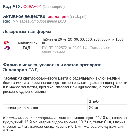
Код ATX:
C09AA02
(Эналаприл)
Активное вещество:
эналаприл
(enalapril)
Rec.INN
зарегистрированное ВОЗ
Лекарственная форма
Таблетки 20 мг: 20, 30, 60, 100, 200, 500 или 1000
Эналаприл-
шт.
ТАД
РУ: ЛП-002572 от 08.08.14
- Отмена гос.
регистрации
Форма выпуска, упаковка и состав препарата
Эналаприл-ТАД
Таблетки
светло-оранжевого цвета с отдельными включениями
белого и/или от коричневого до темно-красного цвета на поверхности
и в массе таблетки, круглые, плоскоцилиндрические, с фаской и
риской с одной стороны.
1 таб.
эналаприла малеат
20 мг
Вспомогательные вещества
: лактозы моногидрат 117.8 мг, крахмал
кукурузный 13.9 мг, натрия гидрокарбонат 10.2 мг, тальк 6 мг, магния
стеарат 1.7 мг, железа оксид красный 0.1 мг, железа оксид желтый
0.3 мг.