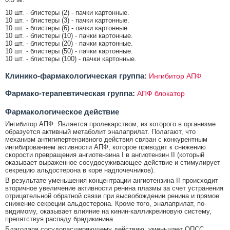
10 шт. - блистеры (2) - пачки картонные.
10 шт. - блистеры (3) - пачки картонные.
10 шт. - блистеры (6) - пачки картонные.
10 шт. - блистеры (10) - пачки картонные.
10 шт. - блистеры (20) - пачки картонные.
10 шт. - блистеры (50) - пачки картонные.
10 шт. - блистеры (100) - пачки картонные.
Клинико-фармакологическая группа:
Ингибитор АПФ
Фармако-терапевтическая группа:
АПФ блокатор
Фармакологическое действие
Ингибитор АПФ. Является пролекарством, из которого в организме
образуется активный метаболит эналаприлат. Полагают, что
механизм антигипертензивного действия связан с конкурентным
ингибированием активности АПФ, которое приводит к снижению
скорости превращения ангиотензина I в ангиотензин II (который
оказывает выраженное сосудосуживающее действие и стимулирует
секрецию альдостерона в коре надпочечников).
В результате уменьшения концентрации ангиотензина II происходит
вторичное увеличение активности ренина плазмы за счет устранения
отрицательной обратной связи при высвобождении ренина и прямое
снижение секреции альдостерона. Кроме того, эналаприлат, по-
видимому, оказывает влияние на кинин-калликреиновую систему,
препятствуя распаду брадикинина.
Благодаря сосудорасширяющему действию, уменьшает ОПСС