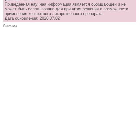
Приведенная научная информация является обобщающей и не
может быть использована для принятия решения о возможности
применения конкретного лекарственного препарата.
Дата обновления: 2020.07.02
Реклама