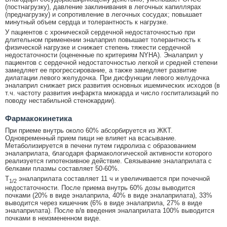
(постнагрузку), давление заклинивания в легочных капиллярах
(преднагрузку) и сопротивление в легочных сосудах; повышает
минутный объем сердца и толерантность к нагрузке.
У пациентов с хронической сердечной недостаточностью при
длительном применении эналаприл повышает толерантность к
физической нагрузке и снижает степень тяжести сердечной
недостаточности (оцененные по критериям NYHA). Эналаприл у
пациентов с сердечной недостаточностью легкой и средней степени
замедляет ее прогрессирование, а также замедляет развитие
дилатации левого желудочка. При дисфункции левого желудочка
эналаприл снижает риск развития основных ишемических исходов (в
т.ч. частоту развития инфаркта миокарда и число госпитализаций по
поводу нестабильной стенокардии).
Фармакокинетика
При приеме внутрь около 60% абсорбируется из ЖКТ.
Одновременный прием пищи не влияет на всасывание.
Метаболизируется в печени путем гидролиза с образованием
эналаприлата, благодаря фармакологической активности которого
реализуется гипотензивное действие. Связывание эналаприлата с
белками плазмы составляет 50-60%.
T
эналаприлата составляет 11 ч и увеличивается при почечной
1/2
недостаточности. После приема внутрь 60% дозы выводится
почками (20% в виде эналаприла, 40% в виде эналаприлата), 33%
выводится через кишечник (6% в виде эналаприла, 27% в виде
эналаприлата). После в/в введения эналаприлата 100% выводится
почками в неизмененном виде.