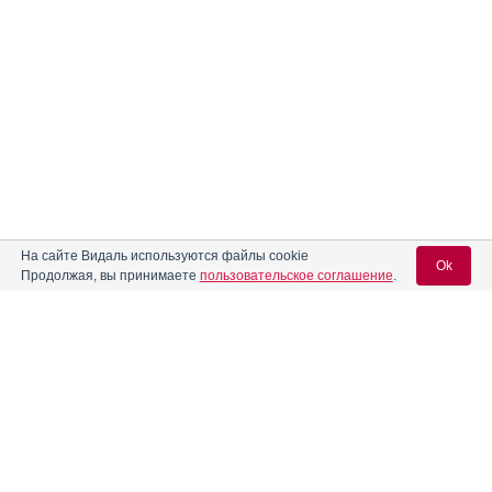
На сайте Видаль используются файлы cookie
Ok
Продолжая, вы принимаете
пользовательское соглашение
.
Содержание
Вход для специалистов
E-mail учетной записи Vidal:
Форма выпуска, упаковка и состав
Клинико-фармакологич. группа
Пароль:
Фармако-терапевтическая группа