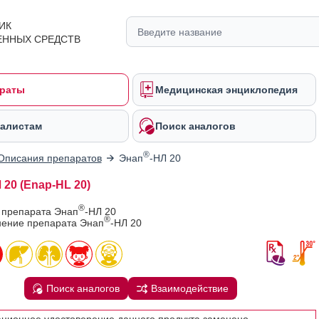
ИК
ЕННЫХ СРЕДСТВ
раты
Медицинская энциклопедия
алистам
Поиск аналогов
®
Описания препаратов
Энап
-НЛ 20
 20 (Enap-HL 20)
®
 препарата Энап
-НЛ 20
®
ение препарата Энап
-НЛ 20
Поиск аналогов
Взаимодействие