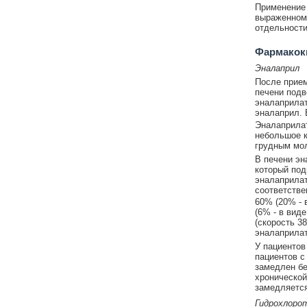
Применение 
выраженному
отдельности
Фармакок
Эналаприл
После прием
печени подв
эналаприлат
эналаприл. 
Эналаприлат
небольшое к
грудным мол
В печени эн
который под
эналаприлата
соответстве
60% (20% - 
(6% - в вид
(скорость 3
эналаприлат
У пациентов
пациентов с
замедлен бе
хронической
замедляется
Гидрохлоро