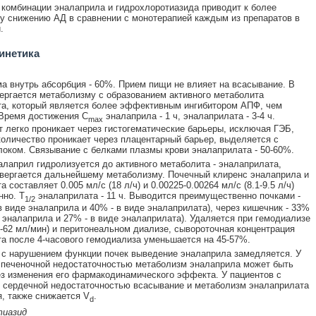
комбинации эналаприла и гидрохлоротиазида приводит к более
 снижению АД в сравнении с монотерапией каждым из препаратов в
.
инетика
а внутрь абсорбция - 60%. Прием пищи не влияет на всасывание. В
ергается метаболизму с образованием активного метаболита
а, который является более эффективным ингибитором АПФ, чем
Время достижения C
эналаприла - 1 ч, эналаприлата - 3-4 ч.
max
 легко проникает через гистогематические барьеры, исключая ГЭБ,
оличество проникает через плацентарный барьер, выделяется с
оком. Связывание с белками плазмы крови эналаприлата - 50-60%.
алаприл гидролизуется до активного метаболита - эналаприлата,
вергается дальнейшему метаболизму. Почечный клиренс эналаприла и
 составляет 0.005 мл/с (18 л/ч) и 0.00225-0.00264 мл/с (8.1-9.5 л/ч)
нно. T
эналаприлата - 11 ч. Выводится преимущественно почками -
1/2
в виде эналаприла и 40% - в виде эналаприлата), через кишечник - 33%
е эналаприла и 27% - в виде эналаприлата). Удаляется при гемодиализе
8-62 мл/мин) и перитонеальном диализе, сывороточная концентрация
а после 4-часового гемодиализа уменьшается на 45-57%.
 с нарушением функции почек выведение эналаприла замедляется. У
 печеночной недостаточностью метаболизм эналаприла может быть
з изменения его фармакодинамического эффекта. У пациентов с
 сердечной недостаточностью всасывание и метаболизм эналаприлата
, также снижается V
.
d
тиазид