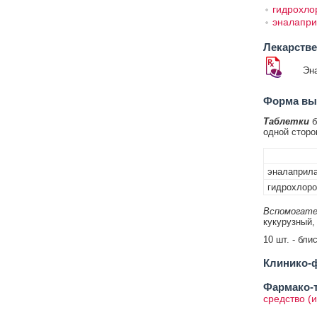
гидрохло
эналапри
Лекарств
Эн
Форма вып
Таблетки
б
одной сторо
эналаприл
гидрохлоро
Вспомогате
кукурузный,
10 шт. - бли
Клинико-ф
Фармако-т
средство (