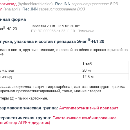
ротиазид
Rec.INN
(hydrochlorothiazide)
зарегистрированное ВОЗ
л
Rec.INN
(enalapril)
зарегистрированное ВОЗ
енная форма
Таблетки 20 мг+12.5 мг: 20 шт.
®
ап
-НЛ 20
РУ: ЛС-000966 от 23.11.10
- Заменено
®
уска, упаковка и состав препарата Энап
-НЛ 20
елого цвета, круглые, плоские, с фаской на обеих сторонах и риской на
не.
1 таб.
а малеат
20 мг
тиазид
12.5 мг
льные вещества
: натрия гидрокарбонат, лактозы моногидрат, крахмал
 крахмал прежелатинизированный, тальк, магния стеарат.
стеры (2) - пачки картонные.
армакологическая группа:
Антигипертензивный препарат
ерапевтическая группа:
Гипотензивное комбинированное
ингибитор АПФ + диуретик)