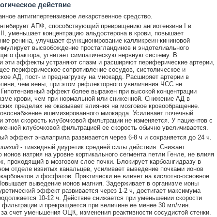
огическое действие
нное антигипертензивное лекарственное средство.
нгибирует АПФ, способствующий превращению ангиотензина I в
 II, уменьшает концентрацию альдостерона в крови, повышает
ие ренина, улучшает функционирование калликреин-кининовой
имулирует высвобождение простагландинов и эндотелиального
его фактора, угнетает симпатическую нервную систему. В
и эти эффекты устраняют спазм и расширяют периферические артерии,
ее периферическое сопротивление сосудов, систолическое и
кое АД, пост- и преднагрузку на миокард. Расширяет артерии в
пени, чем вены, при этом рефлекторного увеличения ЧСС не
 Гипотензивный эффект более выражен при высокой концентрации
азме крови, чем при нормальной или сниженной. Снижение АД в
ских пределах не оказывает влияния на мозговое кровообращение.
овоснабжение ишемизированного миокарда. Усиливает почечный
ри этом скорость клубочковой фильтрации не изменяется. У пациентов с
женной клубочковой фильтрацией ее скорость обычно увеличивается.
й эффект эналаприла развивается через 6-8 ч и сохраняется до 24 ч.
тиазид
- тиазидный диуретик средней силы действия. Снижает
 ионов натрия на уровне кортикального сегмента петли Генле, не влияя
ок, проходящий в мозговом слое почки. Блокирует карбоангидразу в
ом отделе извитых канальцев, усиливает выведение почками ионов
окарбонатов и фосфатов. Практически не влияет на кислотно-основное
Повышает выведение ионов магния. Задерживает в организме ионы
уретический эффект развивается через 1-2 ч, достигает максимума
продолжается 10-12 ч. Действие снижается при уменьшении скорости
 фильтрации и прекращается при величине ее менее 30 мл/мин.
за счет уменьшения ОЦК, изменения реактивности сосудистой стенки.