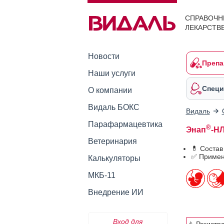
СПРАВОЧН
ЛЕКАРСТВ
Новости
Препа
Наши услуги
Специ
О компании
Видаль БОКС
Видаль
Парафармацевтика
®
Энап
-НЛ
Ветеринария
💊 Состав
✅ Примен
Калькуляторы
МКБ-11
Внедрение ИИ
Вход для