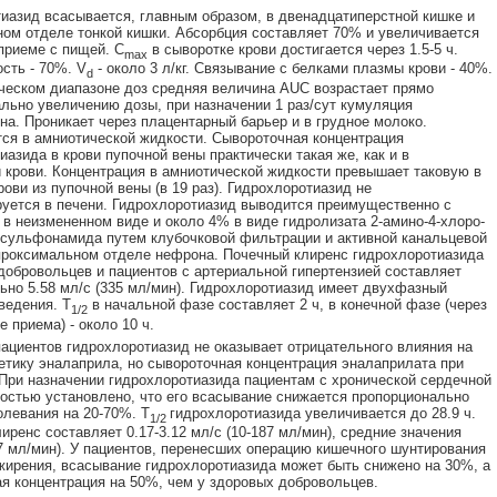
иазид всасывается, главным образом, в двенадцатиперстной кишке и
ом отделе тонкой кишки. Абсорбция составляет 70% и увеличивается
приеме с пищей. C
в сыворотке крови достигается через 1.5-5 ч.
max
сть - 70%. V
- около 3 л/кг. Связывание с белками плазмы крови - 40%.
d
ческом диапазоне доз средняя величина AUC возрастает прямо
льно увеличению дозы, при назначении 1 раз/сут кумуляция
на. Проникает через плацентарный барьер и в грудное молоко.
ся в амниотической жидкости. Сывороточная концентрация
иазида в крови пупочной вены практически такая же, как и в
 крови. Концентрация в амниотической жидкости превышает таковую в
рови из пупочной вены (в 19 раз). Гидрохлоротиазид не
уется в печени. Гидрохлоротиазид выводится преимущественно с
 в неизмененном виде и около 4% в виде гидролизата 2-амино-4-хлоро-
сульфонамида путем клубочковой фильтрации и активной канальцевой
проксимальном отделе нефрона. Почечный клиренс гидрохлоротиазида
добровольцев и пациентов с артериальной гипертензией составляет
ьно 5.58 мл/с (335 мл/мин). Гидрохлоротиазид имеет двухфазный
ведения. T
в начальной фазе составляет 2 ч, в конечной фазе (через
1/2
е приема) - около 10 ч.
ациентов гидрохлоротиазид не оказывает отрицательного влияния на
тику эналаприла, но сывороточная концентрация эналаприлата при
При назначении гидрохлоротиазида пациентам с хронической сердечной
остью установлено, что его всасывание снижается пропорционально
олевания на 20-70%. T
гидрохлоротиазида увеличивается до 28.9 ч.
1/2
иренс составляет 0.17-3.12 мл/с (10-187 мл/мин), средние значения
77 мл/мин). У пациентов, перенесших операцию кишечного шунтирования
жирения, всасывание гидрохлоротиазида может быть снижено на 30%, а
я концентрация на 50%, чем у здоровых добровольцев.