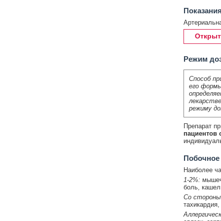
Показания
Артериальна
Открыт
Режим до
Способ пр
его формы
определяе
лекарстве
режиму до
Препарат пр
пациентов 
индивидуаль
Побочное
Наиболее ча
1-2%:
мышечн
боль, кашел
Со стороны
тахикардия, 
Аллергическ