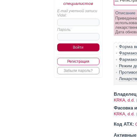
⚠️ Регистр
специалистов
E-mail учетной записи
Описание 
Vidal:
Приведенна
использова
лекарствен
Пароль:
Дата обнов
Форма вы
Фармако-
Фармако
Регистрация
Режим д
Забыли пароль?
Противо
Лекарст
Владелец 
KRKA, d.d.
Фасовка и
KRKA, d.d.
Код ATX:
Активные