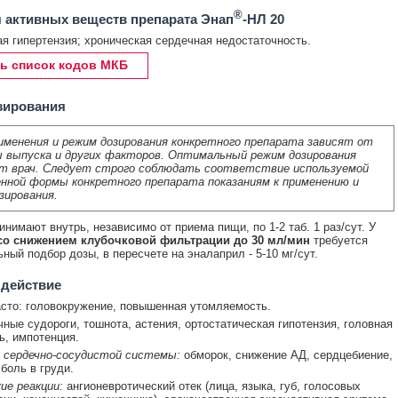
®
 активных веществ препарата Энап
-НЛ 20
я гипертензия; хроническая сердечная недостаточность.
ь список кодов МКБ
зирования
именения и режим дозирования конкретного препарата зависят от
 выпуска и других факторов. Оптимальный режим дозирования
т врач. Следует строго соблюдать соответствие используемой
нной формы конкретного препарата показаниям к применению и
зирования.
инимают внутрь, независимо от приема пищи, по 1-2 таб. 1 раз/сут. У
со снижением клубочковой фильтрации до 30 мл/мин
требуется
ный подбор дозы, в пересчете на эналаприл - 5-10 мг/сут.
 действие
сто: головокружение, повышенная утомляемость.
ые судороги, тошнота, астения, ортостатическая гипотензия, головная
ь, импотенция.
 сердечно-сосудистой системы:
обморок, снижение АД, сердцебиение,
боль в груди.
ие реакции:
ангионевротический отек (лица, языка, губ, голосовых