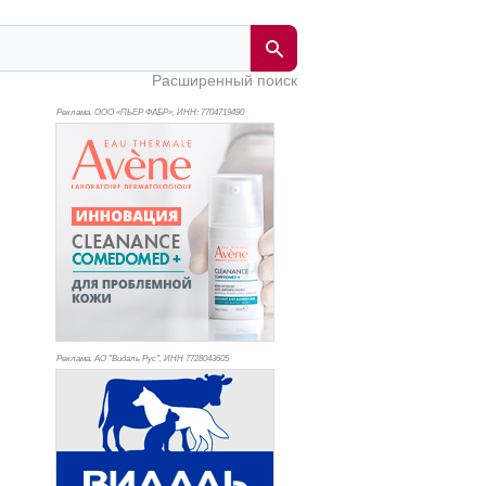
Расширенный поиск
Реклама. ООО «ПЬЕР ФАБР», ИНН: 770
4719490
Реклама. АО "Видаль Рус", ИНН 772
8043605