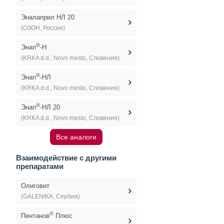
Эналаприл НЛ 20
(ОЗОН, Россия)
®
Энап
-H
(KRKA d.d., Novo mesto, Словения)
®
Энап
-НЛ
(KRKA d.d., Novo mesto, Словения)
®
Энап
-НЛ 20
(KRKA d.d., Novo mesto, Словения)
Все аналоги
Взаимодействие с другими
препаратами
Олиговит
(GALENIKA, Сербия)
®
Пентанов
Плюс