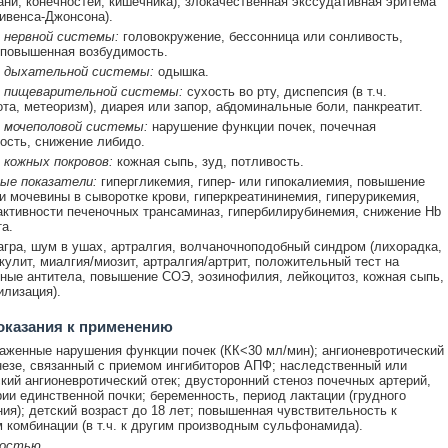
тани, конечностей, кишечника), злокачественная экссудативная эритема
ивенса-Джонсона).
 нервной системы:
головокружение, бессонница или сонливость,
 повышенная возбудимость.
 дыхательной системы:
одышка.
 пищеварительной системы:
сухость во рту, диспепсия (в т.ч.
ота, метеоризм), диарея или запор, абдоминальные боли, панкреатит.
 мочеполовой системы:
нарушение функции почек, почечная
ость, снижение либидо.
 кожных покровов:
кожная сыпь, зуд, потливость.
ые показатели:
гипергликемия, гипер- или гипокалиемия, повышение
и мочевины в сыворотке крови, гиперкреатининемия, гиперурикемия,
ктивности печеночных трансаминаз, гипербилирубинемия, снижение Hb
а.
гра, шум в ушах, артралгия, волчаночноподобный синдром (лихорадка,
скулит, миалгия/миозит, артралгия/артрит, положительный тест на
ные антитела, повышение СОЭ, эозинофилия, лейкоцитоз, кожная сыпь,
лизация).
оказания к применению
аженные нарушения функции почек (КК<30 мл/мин); ангионевротический
незе, связанный с приемом ингибиторов АПФ; наследственный или
кий ангионевротический отек; двусторонний стеноз почечных артерий,
рии единственной почки; беременность, период лактации (грудного
ия); детский возраст до 18 лет; повышенная чувствительность к
 комбинации (в т.ч. к другим производным сульфонамида).
ностью