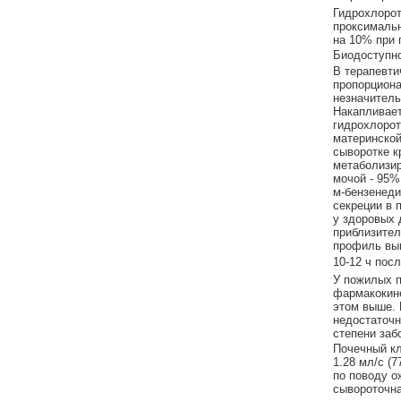
Гидрохлорот
проксимальн
на 10% при 
Биодоступно
В терапевти
пропорциона
незначитель
Накапливает
гидрохлорот
материнской
сыворотке к
метаболизир
мочой - 95%
м-бензенеди
секреции в 
у здоровых 
приблизител
профиль вы
10-12 ч посл
У пожилых п
фармакокине
этом выше. 
недостаточн
степени заб
Почечный кл
1.28 мл/с (
по поводу о
сывороточна