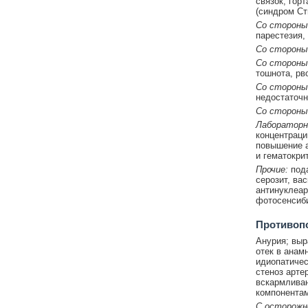
связок, гор
(синдром Ст
Со стороны
парестезия,
Со стороны
Со стороны
тошнота, рв
Со стороны
недостаточн
Со стороны
Лабораторн
концентраци
повышение а
и гематокрит
Прочие:
пода
серозит, ва
антинуклеар
фотосенсиби
Противоп
Анурия; выр
отек в анам
идиопатичес
стеноз арте
вскармливан
компонентам
С осторож