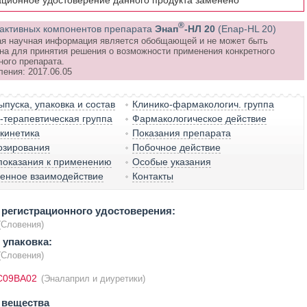
ационное удостоверение данного продукта заменено
®
активных компонентов препарата
Энап
-НЛ 20
(Enap-HL 20)
я научная информация является обобщающей и не может быть
на для принятия решения о возможности применения конкретного
ного препарата.
ления: 2017.06.05
пуска, упаковка и состав
Клинико-фармакологич. группа
терапевтическая группа
Фармакологическое действие
кинетика
Показания препарата
озирования
Побочное действие
показания к применению
Особые указания
венное взаимодействие
Контакты
регистрационного удостоверения:
(Словения)
 упаковка:
(Словения)
C09BA02
(Эналаприл и диуретики)
 вещества