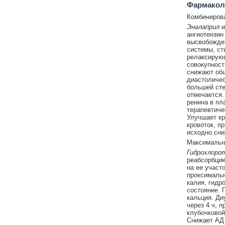
Фармакол
Комбинирова
Эналаприл
и
ангиотензин
высвобожден
системы, ст
релаксирующ
совокупност
снижают общ
диастоличес
большей сте
отмечается.
ренина в пл
терапевтиче
Улучшает кр
кровоток, п
исходно сни
Максимальны
Гидрохлоро
реабсорбцию
на ее участ
проксимальн
калия, гидр
состояние. 
кальция. Ди
через 4 ч, 
клубочковой
Снижает АД 