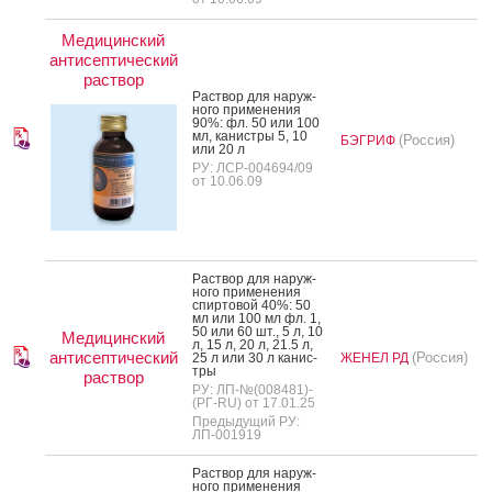
Медицинский
антисептический
раствор
Рас­твор для на­руж­
но­го при­мене­ния
90%: фл. 50 или 100
мл, ка­нис­тры 5, 10
(Россия)
БЭГРИФ
или 20 л
РУ: ЛСР-004694/09
от 10.06.09
Рас­твор для на­руж­
но­го при­мене­ния
спир­то­вой 40%: 50
мл или 100 мл фл. 1,
50 или 60 шт., 5 л, 10
Медицинский
л, 15 л, 20 л, 21.5 л,
антисептический
(Россия)
25 л или 30 л ка­нис­
ЖЕНЕЛ РД
тры
раствор
РУ: ЛП-№(008481)-
(РГ-RU) от 17.01.25
Предыдущий РУ:
ЛП-001919
Рас­твор для на­руж­
но­го при­мене­ния