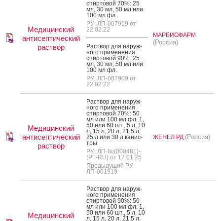
спир­то­вой 70%: 25
мл, 30 мл, 50 мл или
100 мл фл.
РУ: ЛП-007909 от
Медицинский
22.02.22
МАРБИОФАРМ
антисептический
(Россия)
раствор
Рас­твор для на­руж­
но­го при­мене­ния
спир­то­вой 90%: 25
мл, 30 мл, 50 мл или
100 мл фл.
РУ: ЛП-007909 от
22.02.22
Рас­твор для на­руж­
но­го при­мене­ния
спир­то­вой 70%: 50
мл или 100 мл фл. 1,
50 или 60 шт., 5 л, 10
Медицинский
л, 15 л, 20 л, 21.5 л,
антисептический
(Россия)
25 л или 30 л ка­нис­
ЖЕНЕЛ РД
тры
раствор
РУ: ЛП-№(008481)-
(РГ-RU) от 17.01.25
Предыдущий РУ:
ЛП-001919
Рас­твор для на­руж­
но­го при­мене­ния
спир­то­вой 90%: 50
мл или 100 мл фл. 1,
50 или 60 шт., 5 л, 10
Медицинский
л, 15 л, 20 л, 21.5 л,