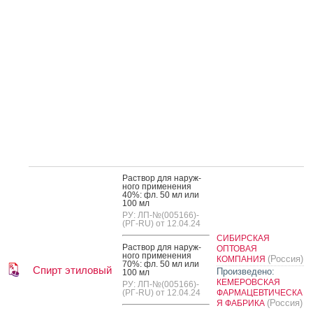
Рас­твор для на­руж­
но­го при­мене­ния
40%: фл. 50 мл или
100 мл
РУ: ЛП-№(005166)-
(РГ-RU) от 12.04.24
СИБИРСКАЯ
Рас­твор для на­руж­
ОПТОВАЯ
но­го при­мене­ния
(Россия)
КОМПАНИЯ
70%: фл. 50 мл или
Спирт этиловый
Произведено:
100 мл
КЕМЕРОВСКАЯ
РУ: ЛП-№(005166)-
(РГ-RU) от 12.04.24
ФАРМАЦЕВТИЧЕСКА
(Россия)
Я ФАБРИКА