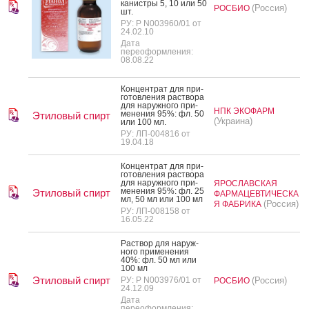
ка­нис­тры 5, 10 или 50
(Россия)
РОСБИО
шт.
РУ: Р N003960/01 от
24.02.10
Дата
переоформления:
08.08.22
Кон­цен­трат для при­
готов­ле­ния рас­тво­ра
для на­руж­но­го при­
НПК ЭКОФАРМ
мене­ния 95%: фл. 50
Этиловый спирт
(Украина)
или 100 мл.
РУ: ЛП-004816 от
19.04.18
Кон­цен­трат для при­
готов­ле­ния рас­тво­ра
для на­руж­но­го при­
ЯРОСЛАВСКАЯ
мене­ния 95%: фл. 25
Этиловый спирт
ФАРМАЦЕВТИЧЕСКА
мл, 50 мл или 100 мл
(Россия)
Я ФАБРИКА
РУ: ЛП-008158 от
16.05.22
Рас­твор для на­руж­
но­го при­мене­ния
40%: фл. 50 мл или
100 мл
Этиловый спирт
РУ: Р N003976/01 от
(Россия)
РОСБИО
24.12.09
Дата
переоформления: