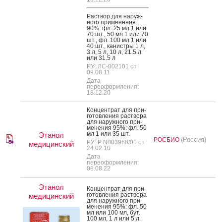
Рас­твор для на­руж­
но­го при­мене­ния
90%: фл. 25 мл 1 или
70 шт., 50 мл 1 или 70
шт., фл. 100 мл 1 или
40 шт., ка­нис­тры 1 л,
3 л, 5 л, 10 л, 21.5 л
или 31.5 л
РУ: ЛС-002101 от
09.08.11
Дата
переоформления:
18.12.20
Кон­цен­трат для при­
готов­ле­ния рас­тво­ра
для на­руж­но­го при­
мене­ния 95%: фл. 50
мл 1 или 35 шт.
Этанол
(Россия)
РОСБИО
РУ: Р N003960/01 от
медицинский
24.02.10
Дата
переоформления:
08.08.22
Этанол
Кон­цен­трат для при­
готов­ле­ния рас­тво­ра
медицинский
для на­руж­но­го при­
мене­ния 95%: фл. 50
мл или 100 мл, бут.
100 мл, 1 л или 5 л,