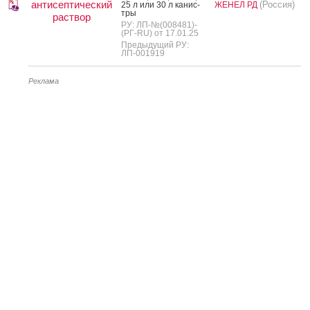
антисептический
(Россия)
25 л или 30 л ка­нис­
ЖЕНЕЛ РД
тры
раствор
РУ: ЛП-№(008481)-
(РГ-RU) от 17.01.25
Предыдущий РУ:
ЛП-001919
Реклама