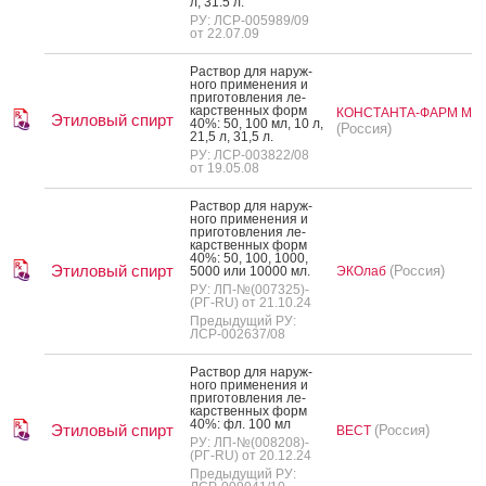
л, 31.5 л.
РУ: ЛСР-005989/09
от 22.07.09
Рас­твор для на­руж­
но­го при­мене­ния и
при­готов­ле­ния ле­
карс­твен­ных форм
КОНСТАНТА-ФАРМ М
Этиловый спирт
40%: 50, 100 мл, 10 л,
(Россия)
21,5 л, 31,5 л.
РУ: ЛСР-003822/08
от 19.05.08
Рас­твор для на­руж­
но­го при­мене­ния и
при­готов­ле­ния ле­
карс­твен­ных форм
40%: 50, 100, 1000,
Этиловый спирт
(Россия)
5000 или 10000 мл.
ЭКОлаб
РУ: ЛП-№(007325)-
(РГ-RU) от 21.10.24
Предыдущий РУ:
ЛСР-002637/08
Рас­твор для на­руж­
но­го при­мене­ния и
при­готов­ле­ния ле­
карс­твен­ных форм
40%: фл. 100 мл
Этиловый спирт
(Россия)
ВЕСТ
РУ: ЛП-№(008208)-
(РГ-RU) от 20.12.24
Предыдущий РУ: