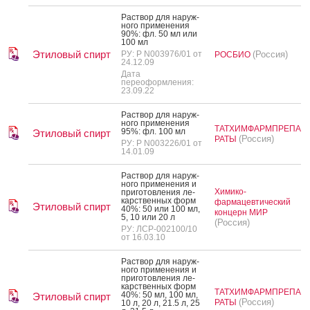
Рас­твор для на­руж­
но­го при­мене­ния
90%: фл. 50 мл или
100 мл
Этиловый спирт
РУ: Р N003976/01 от
(Россия)
РОСБИО
24.12.09
Дата
переоформления:
23.09.22
Рас­твор для на­руж­
но­го при­мене­ния
ТАТХИМФАРМПРЕПА
95%: фл. 100 мл
Этиловый спирт
(Россия)
РАТЫ
РУ: Р N003226/01 от
14.01.09
Рас­твор для на­руж­
но­го при­мене­ния и
Химико-
при­готов­ле­ния ле­
карс­твен­ных форм
фармацевтический
Этиловый спирт
40%: 50 или 100 мл,
концерн МИР
5, 10 или 20 л
(Россия)
РУ: ЛСР-002100/10
от 16.03.10
Рас­твор для на­руж­
но­го при­мене­ния и
при­готов­ле­ния ле­
карс­твен­ных форм
ТАТХИМФАРМПРЕПА
40%: 50 мл, 100 мл,
Этиловый спирт
(Россия)
РАТЫ
10 л, 20 л, 21.5 л, 25