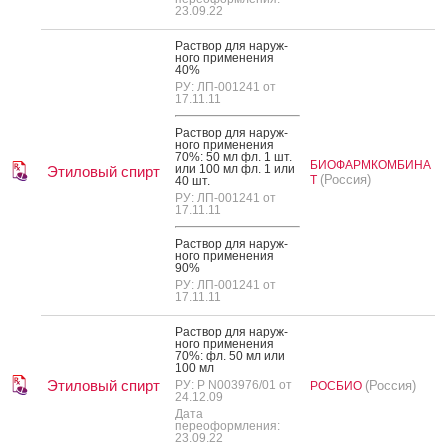
23.09.22
Рас­твор для на­руж­
но­го при­мене­ния
40%
РУ: ЛП-001241 от
17.11.11
Рас­твор для на­руж­
но­го при­мене­ния
70%: 50 мл фл. 1 шт.
БИОФАРМКОМБИНА
или 100 мл фл. 1 или
Этиловый спирт
(Россия)
Т
40 шт.
РУ: ЛП-001241 от
17.11.11
Рас­твор для на­руж­
но­го при­мене­ния
90%
РУ: ЛП-001241 от
17.11.11
Рас­твор для на­руж­
но­го при­мене­ния
70%: фл. 50 мл или
100 мл
Этиловый спирт
РУ: Р N003976/01 от
(Россия)
РОСБИО
24.12.09
Дата
переоформления:
23.09.22