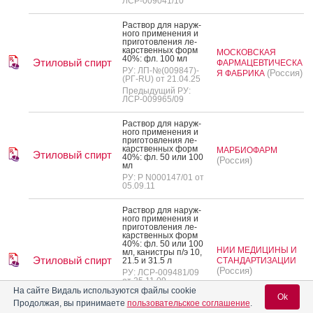
ЛСР-009041/10
Рас­твор для на­руж­
но­го при­мене­ния и
при­готов­ле­ния ле­
карс­твен­ных форм
МОСКОВСКАЯ
40%: фл. 100 мл
Этиловый спирт
ФАРМАЦЕВТИЧЕСКА
РУ: ЛП-№(009847)-
(Россия)
Я ФАБРИКА
(РГ-RU) от 21.04.25
Предыдущий РУ:
ЛСР-009965/09
Рас­твор для на­руж­
но­го при­мене­ния и
при­готов­ле­ния ле­
карс­твен­ных форм
МАРБИОФАРМ
Этиловый спирт
40%: фл. 50 или 100
(Россия)
мл
РУ: Р N000147/01 от
05.09.11
Рас­твор для на­руж­
но­го при­мене­ния и
при­готов­ле­ния ле­
карс­твен­ных форм
40%: фл. 50 или 100
НИИ МЕДИЦИНЫ И
мл, ка­нис­тры п/э 10,
Этиловый спирт
21.5 и 31.5 л
СТАНДАРТИЗАЦИИ
(Россия)
РУ: ЛСР-009481/09
от 25.11.09
На сайте Видаль используются файлы cookie
Дата
Ok
переоформления:
Продолжая, вы принимаете
пользовательское соглашение
.
09.10.23