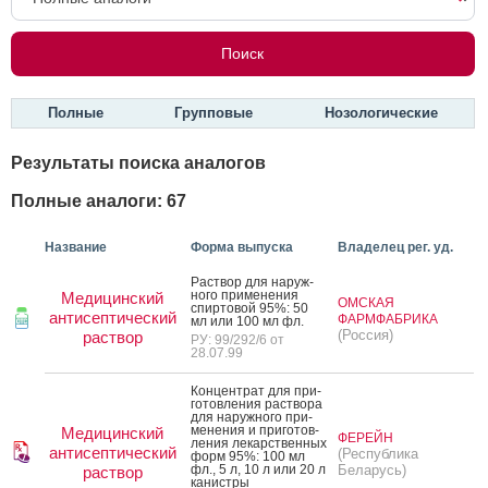
Полные
Групповые
Нозологические
Результаты поиска аналогов
Полные аналоги: 67
Название
Форма выпуска
Владелец рег. уд.
Рас­твор для на­руж­
но­го при­мене­ния
Медицинский
ОМСКАЯ
спир­то­вой 95%: 50
антисептический
ФАРМФАБРИКА
мл или 100 мл фл.
(Россия)
раствор
РУ: 99/292/6 от
28.07.99
Кон­цен­трат для при­
готов­ле­ния рас­тво­ра
для на­руж­но­го при­
мене­ния и при­готов­
Медицинский
ФЕРЕЙН
ле­ния ле­карс­твен­ных
антисептический
(Республика
форм 95%: 100 мл
фл., 5 л, 10 л или 20 л
Беларусь)
раствор
ка­нис­тры