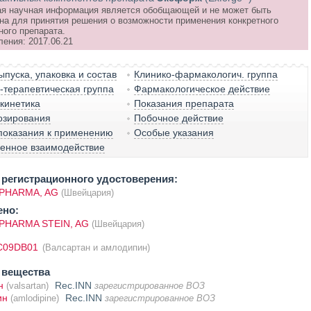
я научная информация является обобщающей и не может быть
на для принятия решения о возможности применения конкретного
ного препарата.
ления: 2017.06.21
пуска, упаковка и состав
Клинико-фармакологич. группа
терапевтическая группа
Фармакологическое действие
кинетика
Показания препарата
озирования
Побочное действие
показания к применению
Особые указания
венное взаимодействие
регистрационного удостоверения:
PHARMA, AG
(Швейцария)
ено:
PHARMA STEIN, AG
(Швейцария)
C09DB01
(Валсартан и амлодипин)
 вещества
н
Rec.INN
(valsartan)
зарегистрированное ВОЗ
ин
Rec.INN
(amlodipine)
зарегистрированное ВОЗ