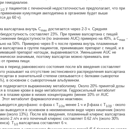
ри гемодиализе.
Т
у пациентов с печеночной недостаточностью предполагает, что при
1/2
применении кумуляция амлодипина в организме будет выше
ся до 60 ч).
а валсартана внутрь С
достигается через 2-3 ч. Средняя
max
биодоступность составляет 23%. При приеме валсартана с пищей
снижение биодоступности (по значению AUC) примерно на 40%, а С
-
max
ьно на 50%. Примерно через 8 ч после приема внутрь плазменные
и валсартана в группе пациентов, принимавших препарат с пищей, и в
нимавшей препарат натощак, выравниваются. Уменьшение AUC не
инически значимым, поэтому валсартан можно принимать вне
 от приема пищи.
а в период равновесного состояния после в/в введения составляет
 что указывает на отсутствие экстенсивного распределения валсартана
алсартан в значительной степени связывается с белками сыворотки
7%), в основном с сывороточным альбумином.
е подвергается выраженному метаболизму. Около 20% принятой дозы
я в плазме крови в виде метаболитов. Гидроксильный метаболит
я в плазме крови в низких концентрациях (менее 10% от AUC
. Этот метаболит фармакологически неактивен.
ыводится двухфазно: α-фаза с Т
менее 1 ч и β-фаза с Т
- около
1/2α
1/2β
тан выводится в основном в неизмененном виде через кишечник (около
ами (около 13%). После в/в введения, плазменный клиренс валсартана
около 2 л/ч и его почечный клиренс составляет 0.62 л/ч (около 30%
енса). Т
валсартана составляет 6 ч.
1/2