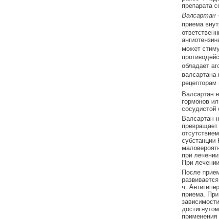
препарата с
Валсартан
-
приема внут
ответственн
ангиотензин
может стиму
противодей
обладает аг
валсартана 
рецепторам 
Валсартан н
гормонов ил
сосудистой 
Валсартан н
превращает а
отсутствием
субстанции 
маловероятн
при лечении
При лечении
После прием
развивается
ч. Антигипе
приема. При
зависимости
достигнутом
применения