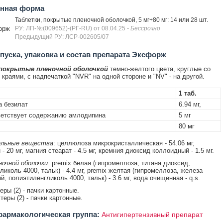
енная форма
Таблетки, покрытые пленочной оболочкой, 5 мг+80 мг: 14 или 28 шт.
орж
РУ: ЛП-№(009652)-(РГ-RU) от 08.04.25
- Бессрочно
Предыдущий РУ: ЛСР-002605/07
уска, упаковка и состав препарата Эксфорж
 покрытые пленочной оболочкой
темно-желтого цвета, круглые со
краями, с надпечаткой "NVR" на одной стороне и "NV" - на другой.
1 таб.
 безилат
6.94 мг,
етствует содержанию амлодипина
5 мг
80 мг
льные вещества
: целлюлоза микрокристаллическая - 54.06 мг,
- 20 мг, магния стеарат - 4.5 мг, кремния диоксид коллоидный - 1.5 мг.
очной оболочки:
premix белая (гипромеллоза, титана диоксид,
иколь 4000, тальк) - 4.4 мг, premix желтая (гипромеллоза, железа
, полиэтиленгликоль 4000, тальк) - 3.6 мг, вода очищенная - q.s.
теры (2) - пачки картонные.
стеры (2) - пачки картонные.
армакологическая группа:
Антигипертензивный препарат