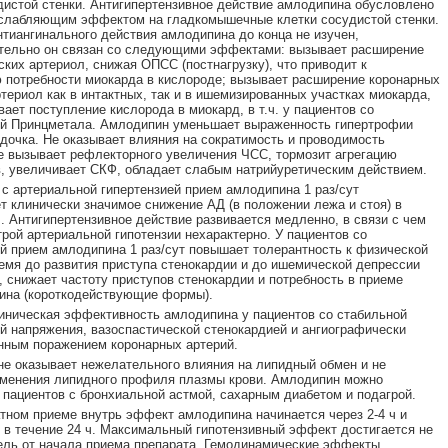
дистой стенки. Антигипертензивное действие амлодипина обусловлено
слабляющим эффектом на гладкомышечные клетки сосудистой стенки.
тиангинального действия амлодипина до конца не изучен,
тельно он связан со следующими эффектами: вызывает расширение
ких артериол, снижая ОПСС (постнагрузку), что приводит к
потребности миокарда в кислороде; вызывает расширение коронарных
ртериол как в интактных, так и в ишемизированных участках миокарда,
вает поступление кислорода в миокард, в т.ч. у пациентов со
ей Принцметала. Амлодипин уменьшает выраженность гипертрофии
дочка. Не оказывает влияния на сократимость и проводимость
е вызывает рефлекторного увеличения ЧСС, тормозит агрегацию
, увеличивает СКФ, обладает слабым натрийуретическим действием.
 с артериальной гипертензией прием амлодипина 1 раз/сут
т клинически значимое снижение АД (в положении лежа и стоя) в
ч. Антигипертензивное действие развивается медленно, в связи с чем
трой артериальной гипотензии нехарактерно. У пациентов со
й прием амлодипина 1 раз/сут повышает толерантность к физической
ремя до развития приступа стенокардии и до ишемической депрессии
, снижает частоту приступов стенокардии и потребность в приеме
ина (короткодействующие формы).
иническая эффективность амлодипина у пациентов со стабильной
й напряжения, вазоспастической стенокардией и ангиографически
нным поражением коронарных артерий.
е оказывает нежелательного влияния на липидный обмен и не
менения липидного профиля плазмы крови. Амлодипин можно
 пациентов с бронхиальной астмой, сахарным диабетом и подагрой.
тном приеме внутрь эффект амлодипина начинается через 2-4 ч и
 в течение 24 ч. Максимальный гипотензивный эффект достигается не
ель от начала приема препарата. Гемодинамические эффекты