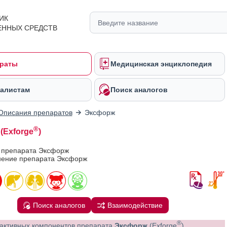
ИК
ЕННЫХ СРЕДСТВ
раты
Медицинская энциклопедия
алистам
Поиск аналогов
Описания препаратов
Эксфорж
®
(Exforge
)
в препарата Эксфорж
ение препарата Эксфорж
Поиск аналогов
Взаимодействие
®
активных компонентов препарата
Эксфорж
(Exforge
)