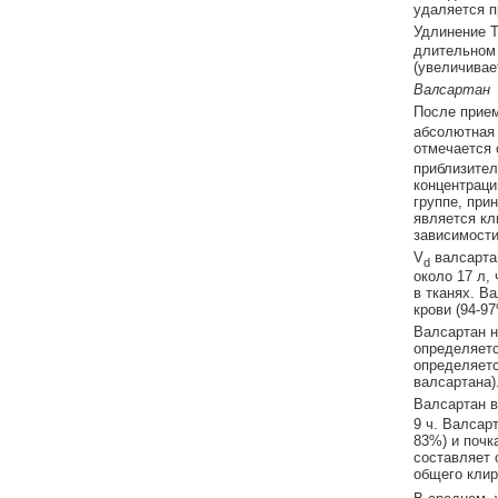
удаляется п
Удлинение 
длительном 
(увеличивает
Валсартан
После прием
абсолютная 
отмечается 
приблизител
концентраци
группе, при
является кл
зависимости
V
валсартан
d
около 17 л,
в тканях. В
крови (94-9
Валсартан н
определяетс
определяетс
валсартана)
Валсартан в
9 ч. Валсар
83%) и почк
составляет 
общего клир