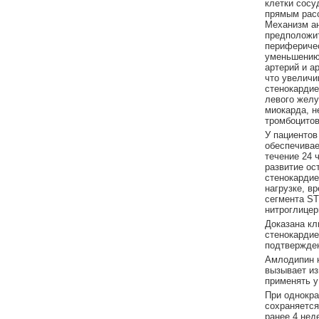
клетки сосу
прямым рас
Механизм ан
предположи
периферичес
уменьшению 
артерий и а
что увеличи
стенокарди
левого желу
миокарда, н
тромбоцитов
У пациентов
обеспечивае
течение 24 
развитие ос
стенокардие
нагрузке, в
сегмента ST
нитроглицер
Доказана кл
стенокардие
подтвержде
Амлодипин н
вызывает из
применять у
При однокра
сохраняется
ранее 4 нед