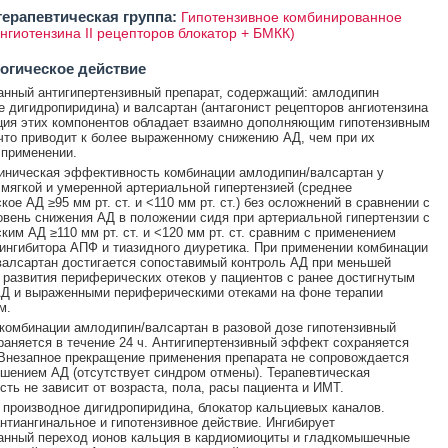
ерапевтическая группа:
Гипотензивное комбинированное
ангиотензина II рецепторов блокатор + БМКК)
огическое действие
нный антигипертензивный препарат, содержащий: амлодипин
е дигидропиридина) и валсартан (антагонист рецепторов ангиотензина
ация этих компонентов обладает взаимно дополняющим гипотензивным
что приводит к более выраженному снижению АД, чем при их
применении.
иническая эффективность комбинации амлодипин/валсартан у
 мягкой и умеренной артериальной гипертензией (среднее
ое АД ≥95 мм рт. ст. и <110 мм рт. ст.) без осложнений в сравнении с
овень снижения АД в положении сидя при артериальной гипертензии с
ким АД ≥110 мм рт. ст. и <120 мм рт. ст. сравним с применением
ингибитора АПФ и тиазидного диуретика. При применении комбинации
алсартан достигается сопоставимый контроль АД при меньшей
 развития периферических отеков у пациентов с ранее достигнутым
Д и выраженными периферическими отеками на фоне терапии
м.
комбинации амлодипин/валсартан в разовой дозе гипотензивный
аняется в течение 24 ч. Антигипертензивный эффект сохраняется
Внезапное прекращение применения препарата не сопровождается
шением АД (отсутствует синдром отмены). Терапевтическая
ть не зависит от возраста, пола, расы пациента и ИМТ.
 производное дигидропиридина, блокатор кальциевых каналов.
нтиангинальное и гипотензивное действие. Ингибирует
нный переход ионов кальция в кардиомиоциты и гладкомышечные