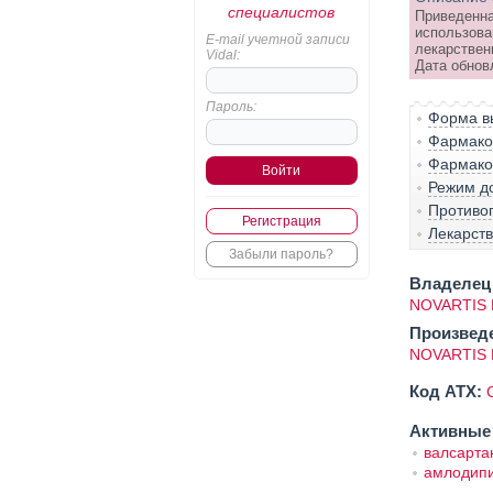
специалистов
Приведенна
использова
E-mail учетной записи
лекарствен
Vidal:
Дата обнов
Пароль:
Форма вы
Фармако-
Фармако
Режим д
Противо
Регистрация
Лекарст
Забыли пароль?
Владелец 
NOVARTIS 
Произвед
NOVARTIS 
Код ATX:
Активные
валсарта
амлодип