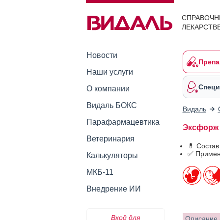
СПРАВОЧН
ЛЕКАРСТВ
Новости
Препа
Наши услуги
Специ
О компании
Видаль БОКС
Видаль
Парафармацевтика
Эксфорж 
Ветеринария
💊 Соста
✅ Примен
Калькуляторы
МКБ-11
Внедрение ИИ
Вход для
Описание 