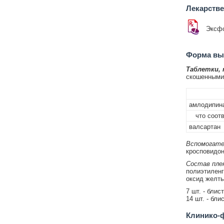
Лекарств
Эксф
Форма вып
Таблетки,
скошенными 
амлодипина
что соотв
валсартан
Вспомогате
кросповидон 
Состав плен
полиэтиленгл
оксид желтый
7 шт. - блис
14 шт. - бли
Клинико-ф