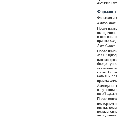
другими неж
Фармакок
Фармакокине
Амлодипин/
После прием
амлодипина 
и степень в
приеме кажд
Амлодипин
После прием
ЖКТ. Одновр
плазме кров
биодоступно
указывает н
крови. Боль
белками пла
приема амло
Амлодипин п
отсутствии 
не обладают
После однок
повторном п
внутрь дозы
неизмененно
амлодипина с