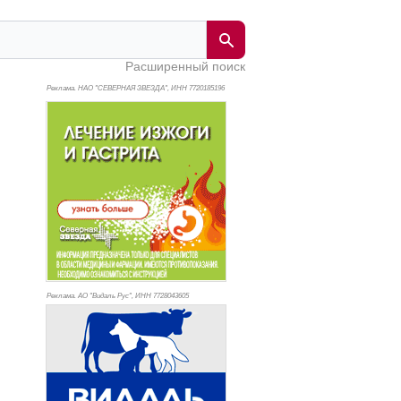
Расширенный поиск
Реклама. НАО "СЕВЕРНАЯ ЗВЕЗДА", ИНН 772
0185196
Реклама. АО "Видаль Рус", ИНН 772
8043605