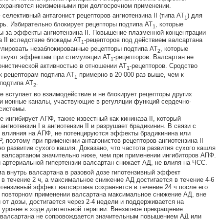
охраняются неизменными при долгосрочном применении.
 селективный антагонист рецепторов ангиотензина II (типа AT
) для
1
рь. Избирательно блокирует рецепторы подтипа AT
, которые
1
ы за эффекты ангиотензина II. Повышение плазменной концентрации
а II вследствие блокады AT
-рецепторов под действием валсартана
1
лировать незаблокированные рецепторы подтипа АТ
, которые
2
ствуют эффектам при стимуляции AT
-рецепторов. Валсартан не
1
онистической активностью в отношении АТ
-рецепторов. Сродство
1
к рецепторам подтипа AT
примерно в 20 000 раз выше, чем к
1
подтипа АТ
.
2
е вступает во взаимодействие и не блокирует рецепторы других
и ионные каналы, участвующие в регуляции функций сердечно-
системы.
е ингибирует АПФ, также известный как кининаза II, который
нгиотензин I в ангиотензин II и разрушает брадикинин. В связи с
 влияния на АПФ, не потенцируются эффекты брадикинина или
Р, поэтому при применении антагонистов рецепторов ангиотензина II
о развитие сухого кашля. Доказано, что частота развития сухого кашля
 валсартаном значительно ниже, чем при применении ингибиторов АПФ.
 артериальной гипертензии валсартан снижает АД, не влияя на ЧСС.
а внутрь валсартана в разовой дозе гипотензивный эффект
 в течение 2 ч, а максимальное снижение АД достигается в течение 4-6
ртензивный эффект валсартана сохраняется в течение 24 ч после его
 повторном применении валсартана максимальное снижение АД, вне
 от дозы, достигается через 2-4 недели и поддерживается на
 уровне в ходе длительной терапии. Внезапное прекращение
 валсартана не сопровождается значительным повышением АД или