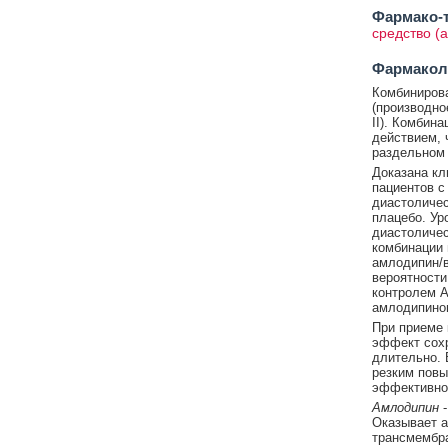
Фармако-т
средство (
Фармакол
Комбинирова
(производно
II). Комбин
действием, 
раздельном 
Доказана кл
пациентов с
диастолическ
плацебо. Ур
диастоличес
комбинации 
амлодипин/в
вероятности
контролем А
амлодипино
При приеме 
эффект сохр
длительно. 
резким повы
эффективнос
Амлодипин
-
Оказывает а
трансмембра