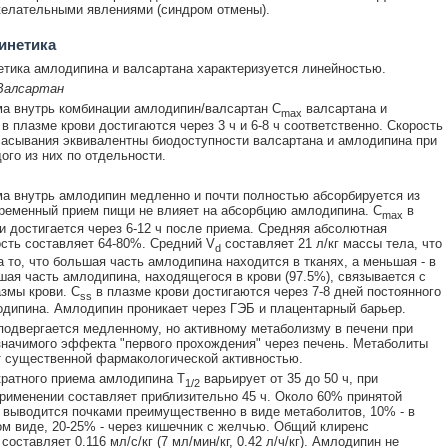
елательными явлениями (синдром отмены).
инетика
тика амлодипина и валсартана характеризуется линейностью.
Валсартан
а внутрь комбинации амлодипин/валсартан C
валсартана и
max
в плазме крови достигаются через 3 ч и 6-8 ч соответственно. Скорость
сасывания эквивалентны биодоступности валсартана и амлодипина при
ого из них по отдельности.
а внутрь амлодипин медленно и почти полностью абсорбируется из
еменный прием пищи не влияет на абсорбцию амлодипина. С
в
max
и достигается через 6-12 ч после приема. Средняя абсолютная
сть составляет 64-80%. Средний V
составляет 21 л/кг массы тела, что
d
а то, что большая часть амлодипина находится в тканях, а меньшая - в
шая часть амлодипина, находящегося в крови (97.5%), связывается с
змы крови. C
в плазме крови достигаются через 7-8 дней постоянного
ss
дипина. Амлодипин проникает через ГЭБ и плацентарный барьер.
одвергается медленному, но активному метаболизму в печени при
значимого эффекта "первого прохождения" через печень. Метаболиты
 существенной фармакологической активностью.
ратного приема амлодипина Т
варьирует от 35 до 50 ч, при
1/2
рименении составляет приблизительно 45 ч. Около 60% принятой
 выводится почками преимущественно в виде метаболитов, 10% - в
м виде, 20-25% - через кишечник с желчью. Общий клиренс
оставляет 0.116 мл/с/кг (7 мл/мин/кг, 0.42 л/ч/кг). Амлодипин не