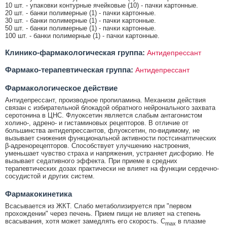
10 шт. - упаковки контурные ячейковые (10) - пачки картонные.
20 шт. - банки полимерные (1) - пачки картонные.
30 шт. - банки полимерные (1) - пачки картонные.
50 шт. - банки полимерные (1) - пачки картонные.
100 шт. - банки полимерные (1) - пачки картонные.
Клинико-фармакологическая группа:
Антидепрессант
Фармако-терапевтическая группа:
Антидепрессант
Фармакологическое действие
Антидепрессант, производное пропиламина. Механизм действия
связан с избирательной блокадой обратного нейронального захвата
серотонина в ЦНС. Флуоксетин является слабым антагонистом
холино-, адрено- и гистаминовых рецепторов. В отличие от
большинства антидепрессантов, флуоксетин, по-видимому, не
вызывает снижения функциональной активности постсинаптических
β-адренорецепторов. Способствует улучшению настроения,
уменьшает чувство страха и напряжения, устраняет дисфорию. Не
вызывает седативного эффекта. При приеме в средних
терапевтических дозах практически не влияет на функции сердечно-
сосудистой и других систем.
Фармакокинетика
Всасывается из ЖКТ. Слабо метаболизируется при "первом
прохождении" через печень. Прием пищи не влияет на степень
всасывания, хотя может замедлять его скорость. C
в плазме
max