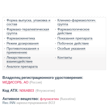
Форма выпуска, упаковка и
Клинико-фармакологич.
состав
группа
Фармако-терапевтическая
Фармакологическое
группа
действие
Фармакокинетика
Показания препарата
Режим дозирования
Побочное действие
Противопоказания к
Особые указания
применению
Лекарственное
Контакты
взаимодействие
Аналоги препарата
Владелец регистрационного удостоверения:
МЕДИСОРБ, АО
(Россия)
Код ATX:
N06AB03
(Флуоксетин)
Активное вещество:
флуоксетин
(fluoxetine)
Rec.INN
зарегистрированное ВОЗ