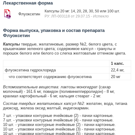
Лекарственная форма
Капсулы 20 мг: 14, 20, 28, 30, 50 или 100 шт.
Флуоксетин
РУ: ЛП-003118 от 29.07.15
- Истекло
Форма выпуска, упаковка и состав препарата
Флуоксетин
Капсулы
твердые, желатиновые, размер №2, белого цвета, с
крышечками зеленого цвета; содержимое капсул - гранулы и
порошок белого или белого со слегка желтоватым оттенком цвета.
1 капс.
флуоксетина гидрохлорида
22,4 мг,
что соответствует содержанию флуоксетина
20 мг
Вспомогательные вещества
: лактозы моногидрат (сахар
молочный) - 161.6 мг, повидон (поливинилпирролидон) - 8 мг,
крахмал картофельный - 6 мг, кальция стеарат - 2 мг.
Состав твердых желатиновых капсул №2:
желатин, вода, титана
диоксид, железа оксид желтый, индигокармин.
7 шт. - упаковки контурные ячейковые (2) - пачки картонные.
7 шт. - упаковки контурные ячейковые (4) - пачки картонные.
10 шт. - упаковки контурные ячейковые (2) - пачки картонные.
10 шт. - упаковки контурные ячейковые (3) - пачки картонные.
10 шт. - упаковки контурные ячейковые (5) - пачки картонные.