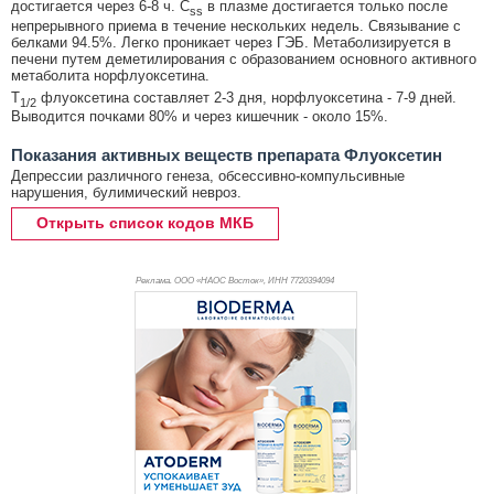
достигается через 6-8 ч. C
в плазме достигается только после
ss
непрерывного приема в течение нескольких недель. Связывание с
белками 94.5%. Легко проникает через ГЭБ. Метаболизируется в
печени путем деметилирования с образованием основного активного
метаболита норфлуоксетина.
T
флуоксетина составляет 2-3 дня, норфлуоксетина - 7-9 дней.
1/2
Выводится почками 80% и через кишечник - около 15%.
Показания активных веществ препарата Флуоксетин
Депрессии различного генеза, обсессивно-компульсивные
нарушения, булимический невроз.
Открыть список кодов МКБ
Реклама. ООО «НАОС Восток», ИНН 772
0394094