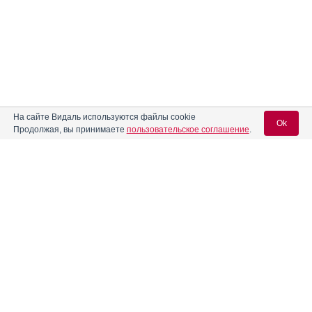
На сайте Видаль используются файлы cookie
Ok
Продолжая, вы принимаете
пользовательское соглашение
.
Содержание
Вход для специалистов
E-mail учетной записи Vidal:
Форма выпуска, упаковка и состав
Клинико-фармакологич. группа
Пароль:
Фармако-терапевтическая группа
Фармакологическое действие