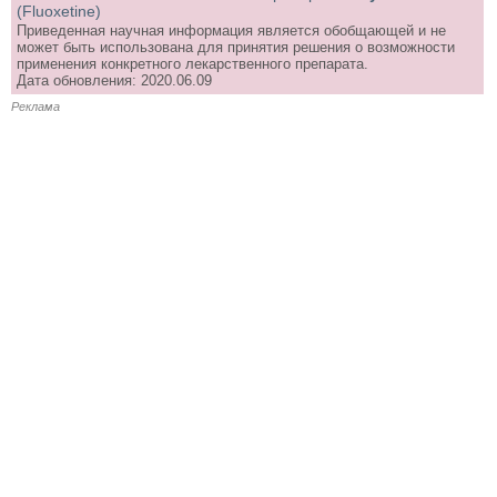
(Fluoxetine)
Приведенная научная информация является обобщающей и не
может быть использована для принятия решения о возможности
применения конкретного лекарственного препарата.
Дата обновления: 2020.06.09
Реклама