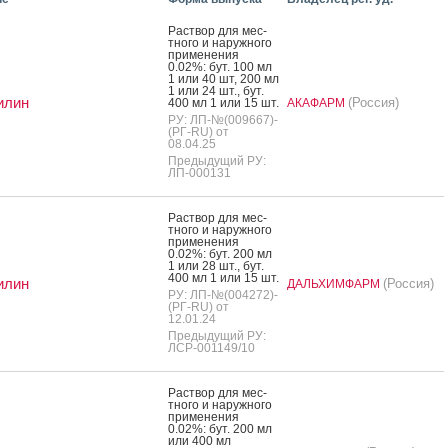
Рас­твор для мес­
тно­го и на­руж­но­го
при­мене­ния
0.02%: бут. 100 мл
1 или 40 шт, 200 мл
1 или 24 шт., бут.
илин
(Россия)
400 мл 1 или 15 шт.
АКАФАРМ
РУ: ЛП-№(009667)-
(РГ-RU) от
08.04.25
Предыдущий РУ:
ЛП-000131
Рас­твор для мес­
тно­го и на­руж­но­го
при­мене­ния
0.02%: бут. 200 мл
1 или 28 шт., бут.
400 мл 1 или 15 шт.
илин
(Россия)
ДАЛЬХИМФАРМ
РУ: ЛП-№(004272)-
(РГ-RU) от
12.01.24
Предыдущий РУ:
ЛСР-001149/10
Рас­твор для мес­
тно­го и на­руж­но­го
при­мене­ния
0.02%: бут. 200 мл
или 400 мл