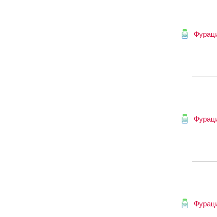
Фурац
Фурац
Фурац