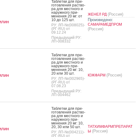
Таб­летки для при­
готов­ле­ния рас­тво­
ра для мес­тно­го и
на­руж­но­го при­
(Россия)
ЖЕНЕЛ РД
мене­ния 20 мг: от
Произведено:
10 до 125 шт.
илин
САМАРАМЕДПРОМ
РУ: ЛП-№(008025)-
(РГ-RU) от
(Россия)
09.12.24
Предыдущий РУ:
ЛП-008332
Таб­летки для при­
готов­ле­ния рас­тво­
ра для мес­тно­го и
на­руж­но­го при­
мене­ния 20 мг: 10,
20 или 30 шт.
илин
(Россия)
ЮЖФАРМ
РУ: ЛП-№(002965)-
(РГ-RU) от
07.08.23
Предыдущий РУ:
ЛП-004462
Таб­летки для при­
готов­ле­ния рас­тво­
ра для мес­тно­го и
на­руж­но­го при­
мене­ния 20 мг: 10,
ТАТХИМФАРМПРЕПАРАТ
20, 30 или 50 шт.
илин
(Россия)
Ы
РУ: ЛП-№(004211)-
(РГ-RU) от