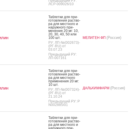
Предыдущий РУ:
ЛСР-009026/10
Таб­летки для при­
готов­ле­ния рас­тво­
ра для мес­тно­го и
на­руж­но­го при­
мене­ния 20 мг: 10,
20, 30, 40, 50 или
илин
(Россия)
100 шт.
МЕЛИГЕН ФП
РУ: ЛП-№(002673)-
(РГ-RU) от
03.07.23
Предыдущий РУ:
ЛП-007161
Таб­летки для при­
готов­ле­ния рас­тво­
ра для мес­тно­го
при­мене­ния 20 мг:
10 шт.
илин
(Россия)
ДАЛЬХИМФАРМ
РУ: ЛП-№(007324)-
(РГ-RU) от
21.10.24
Предыдущий РУ: Р
N002885/01
Таб­летки для при­
готов­ле­ния рас­тво­
ра для мес­тно­го и
на­руж­но­го при­