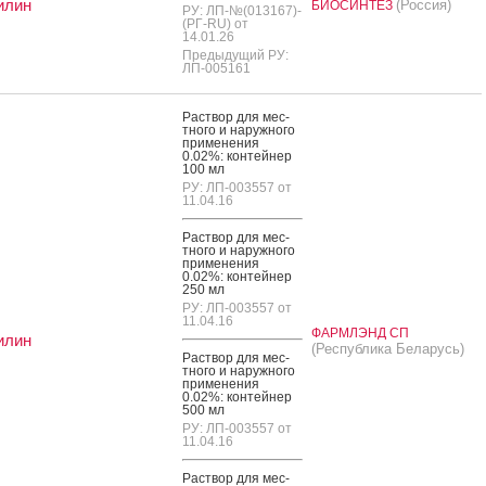
илин
(Россия)
БИОСИНТЕЗ
РУ: ЛП-№(013167)-
(РГ-RU) от
14.01.26
Предыдущий РУ:
ЛП-005161
Рас­твор для мес­
тно­го и на­руж­но­го
при­мене­ния
0.02%: кон­тей­нер
100 мл
РУ: ЛП-003557 от
11.04.16
Рас­твор для мес­
тно­го и на­руж­но­го
при­мене­ния
0.02%: кон­тей­нер
250 мл
РУ: ЛП-003557 от
11.04.16
ФАРМЛЭНД СП
илин
(Республика Беларусь)
Рас­твор для мес­
тно­го и на­руж­но­го
при­мене­ния
0.02%: кон­тей­нер
500 мл
РУ: ЛП-003557 от
11.04.16
Рас­твор для мес­