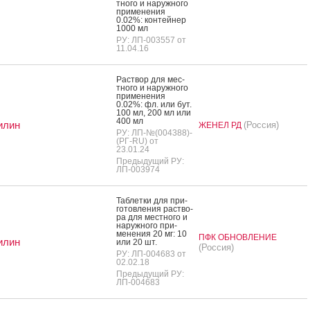
тно­го и на­руж­но­го
при­мене­ния
0.02%: кон­тей­нер
1000 мл
РУ: ЛП-003557 от
11.04.16
Рас­твор для мес­
тно­го и на­руж­но­го
при­мене­ния
0.02%: фл. или бут.
100 мл, 200 мл или
400 мл
илин
(Россия)
ЖЕНЕЛ РД
РУ: ЛП-№(004388)-
(РГ-RU) от
23.01.24
Предыдущий РУ:
ЛП-003974
Таб­летки для при­
готов­ле­ния рас­тво­
ра для мес­тно­го и
на­руж­но­го при­
мене­ния 20 мг: 10
ПФК ОБНОВЛЕНИЕ
илин
или 20 шт.
(Россия)
РУ: ЛП-004683 от
02.02.18
Предыдущий РУ:
ЛП-004683