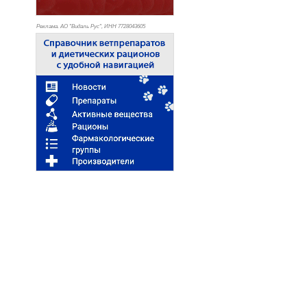
Реклама. АО "Видаль Рус", ИНН 772
8043605