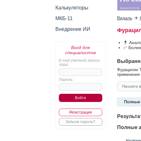
Калькуляторы
Видаль
МКБ-11
Внедрение ИИ
Фурацил
💊 Анал
Вход для
✅ Более
специалистов
E-mail учетной записи
Выбранн
Vidal:
Фурацилин Т
применения 2
Пароль:
Полные 
Регистрация
Результа
Забыли пароль?
Полные а
Назван