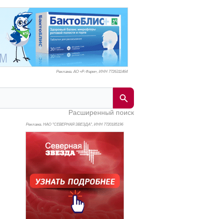
Реклама. АО «Р-Фарм», ИНН 772
6311464
Расширенный поиск
Реклама. НАО "СЕВЕРНАЯ ЗВЕЗДА", ИНН 772
0185196