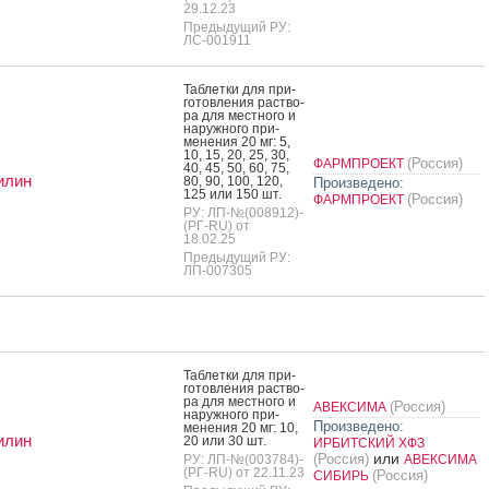
29.12.23
Предыдущий РУ:
ЛС-001911
Таб­летки для при­
готов­ле­ния рас­тво­
ра для мес­тно­го и
на­руж­но­го при­
мене­ния 20 мг: 5,
10, 15, 20, 25, 30,
(Россия)
ФАРМПРОЕКТ
40, 45, 50, 60, 75,
илин
80, 90, 100, 120,
Произведено:
125 или 150 шт.
(Россия)
ФАРМПРОЕКТ
РУ: ЛП-№(008912)-
(РГ-RU) от
18.02.25
Предыдущий РУ:
ЛП-007305
Таб­летки для при­
готов­ле­ния рас­тво­
ра для мес­тно­го и
(Россия)
АВЕКСИМА
на­руж­но­го при­
Произведено:
мене­ния 20 мг: 10,
илин
20 или 30 шт.
ИРБИТСКИЙ ХФЗ
или
(Россия)
РУ: ЛП-№(003784)-
АВЕКСИМА
(РГ-RU) от 22.11.23
(Россия)
СИБИРЬ