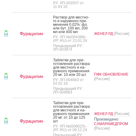
РУ: ЛП-003557 от
11.04.16
Рас­твор для мес­тно­
го и на­руж­но­го при­
мене­ния 0.02%: фл.
или бут. 100 мл, 200
мл или 400 мл
Фурацилин
(Россия)
ЖЕНЕЛ РД
РУ: ЛП-№(004388)-
(РГ-RU) от 23.01.24
Предыдущий РУ:
ЛП-003974
Таб­летки для при­
готов­ле­ния рас­тво­ра
для мес­тно­го и на­
руж­но­го при­мене­ния
ПФК ОБНОВЛЕНИЕ
20 мг: 10 или 20 шт.
Фурацилин
(Россия)
РУ: ЛП-004683 от
02.02.18
Предыдущий РУ:
ЛП-004683
Таб­летки для при­
готов­ле­ния рас­тво­ра
для мес­тно­го и на­
(Россия)
руж­но­го при­мене­ния
ЖЕНЕЛ РД
20 мг: от 10 до 125
Произведено:
Фурацилин
шт.
САМАРАМЕДПРОМ
РУ: ЛП-№(008025)-
(Россия)
(РГ-RU) от 09.12.24
Предыдущий РУ: