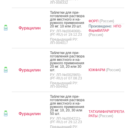
ЛП-008332
Таб­летки для при­
готов­ле­ния рас­тво­ра
для мес­тно­го и на­
(Россия)
ФОРП
руж­но­го при­мене­ния
Произведено:
20 мг: 10 или 20 шт.
НПО
Фурацилин
ФармВИЛАР
РУ: ЛП-№(004068)-
(РГ-RU) от 19.12.23
(Россия)
Предыдущий РУ:
ЛП-004017
Таб­летки для при­
готов­ле­ния рас­тво­ра
для мес­тно­го и на­
руж­но­го при­мене­ния
20 мг: 10, 20 или 30
Фурацилин
(Россия)
шт.
ЮЖФАРМ
РУ: ЛП-№(002965)-
(РГ-RU) от 07.08.23
Предыдущий РУ:
ЛП-004462
Таб­летки для при­
готов­ле­ния рас­тво­ра
для мес­тно­го и на­
руж­но­го при­мене­ния
20 мг: 10, 20, 30 или
ТАТХИМФАРМПРЕПА
Фурацилин
50 шт.
(Россия)
РАТЫ
РУ: ЛП-№(004211)-
(РГ-RU) от 29.12.23
Предыдущий РУ: