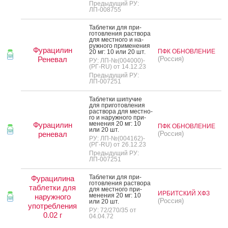
Предыдущий РУ:
ЛП-008755
Таб­летки для при­
готов­ле­ния рас­тво­ра
для мес­тно­го и на­
руж­но­го при­мене­ния
Фурацилин
ПФК ОБНОВЛЕНИЕ
20 мг: 10 или 20 шт.
Реневал
(Россия)
РУ: ЛП-№(004000)-
(РГ-RU) от 14.12.23
Предыдущий РУ:
ЛП-007251
Таб­летки ши­пучие
для при­готов­ле­ния
рас­тво­ра для мес­тно­
го и на­руж­но­го при­
мене­ния 20 мг: 10
Фурацилин
ПФК ОБНОВЛЕНИЕ
или 20 шт.
реневал
(Россия)
РУ: ЛП-№(004162)-
(РГ-RU) от 26.12.23
Предыдущий РУ:
ЛП-007251
Таб­летки для при­
Фурацилина
готов­ле­ния рас­тво­ра
таблетки для
для мес­тно­го при­
ИРБИТСКИЙ ХФЗ
мене­ния 20 мг: 10
наружного
(Россия)
или 20 шт.
употребления
РУ: 72/270/35 от
0.02 г
04.04.72