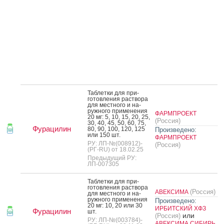
Таб­летки для при­
готов­ле­ния рас­тво­ра
для мес­тно­го и на­
руж­но­го при­мене­ния
ФАРМПРОЕКТ
20 мг: 5, 10, 15, 20, 25,
(Россия)
30, 40, 45, 50, 60, 75,
Фурацилин
80, 90, 100, 120, 125
Произведено:
или 150 шт.
ФАРМПРОЕКТ
РУ: ЛП-№(008912)-
(Россия)
(РГ-RU) от 18.02.25
Предыдущий РУ:
ЛП-007305
Таб­летки для при­
готов­ле­ния рас­тво­ра
(Россия)
АВЕКСИМА
для мес­тно­го и на­
руж­но­го при­мене­ния
Произведено:
20 мг: 10, 20 или 30
ИРБИТСКИЙ ХФЗ
Фурацилин
шт.
или
(Россия)
РУ: ЛП-№(003784)-
АВЕКСИМА СИБИРЬ