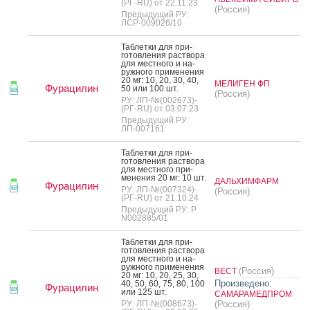
(РГ-RU) от 22.11.23
(Россия)
Предыдущий РУ:
ЛСР-009026/10
Таб­летки для при­
готов­ле­ния рас­тво­ра
для мес­тно­го и на­
руж­но­го при­мене­ния
20 мг: 10, 20, 30, 40,
МЕЛИГЕН ФП
Фурацилин
50 или 100 шт.
(Россия)
РУ: ЛП-№(002673)-
(РГ-RU) от 03.07.23
Предыдущий РУ:
ЛП-007161
Таб­летки для при­
готов­ле­ния рас­тво­ра
для мес­тно­го при­
мене­ния 20 мг: 10 шт.
ДАЛЬХИМФАРМ
Фурацилин
РУ: ЛП-№(007324)-
(Россия)
(РГ-RU) от 21.10.24
Предыдущий РУ: Р
N002885/01
Таб­летки для при­
готов­ле­ния рас­тво­ра
для мес­тно­го и на­
руж­но­го при­мене­ния
(Россия)
ВЕСТ
20 мг: 10, 20, 25, 30,
Произведено:
40, 50, 60, 75, 80, 100
Фурацилин
или 125 шт.
САМАРАМЕДПРОМ
РУ: ЛП-№(008673)-
(Россия)