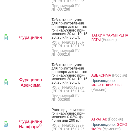
(РГ-RU) от 03.02.25
Предыдущий РУ:
ЛП-007298
Таб­летки ши­пучие
для при­готов­ле­ния
рас­тво­ра для мес­тно­
го и на­руж­но­го при­
мене­ния 20 мг: 10, 15,
ТАТХИМФАРМПРЕПА
Фурацилин
20, 25 или 30 шт.
(Россия)
РАТЫ
РУ: ЛП-№(013156)-
(РГ-RU) от 13.01.26
Предыдущий РУ:
ЛП-006216
Таб­летки ши­пучие
для при­готов­ле­ния
рас­тво­ра для мес­тно­
(Россия)
го и на­руж­но­го при­
АВЕКСИМА
мене­ния 20 мг: 10, 15,
Фурацилин
Произведено:
20, 25 или 30 шт.
Авексима
ИРБИТСКИЙ ХФЗ
РУ: ЛП-№(004288)-
(Россия)
(РГ-RU) от 15.01.24
Предыдущий РУ:
ЛП-002980
Рас­твор для мес­тно­
го и на­руж­но­го при­
мене­ния 0.02%: фл.
(Россия)
АТРАПАК
45 мл или 200 мл
Фурацилин
Произведено:
ЭСКО
®
РУ: ЛП-№(010938)-
Нашфарм
(Армения)
(РГ-RU) от 15.07.25
ФАРМ