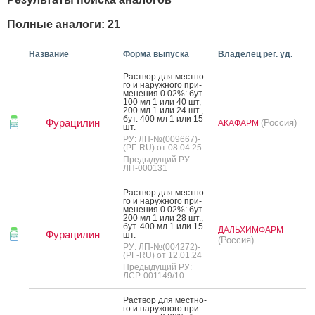
Полные аналоги: 21
Название
Форма выпуска
Владелец рег. уд.
Рас­твор для мес­тно­
го и на­руж­но­го при­
мене­ния 0.02%: бут.
100 мл 1 или 40 шт,
200 мл 1 или 24 шт.,
бут. 400 мл 1 или 15
Фурацилин
(Россия)
АКАФАРМ
шт.
РУ: ЛП-№(009667)-
(РГ-RU) от 08.04.25
Предыдущий РУ:
ЛП-000131
Рас­твор для мес­тно­
го и на­руж­но­го при­
мене­ния 0.02%: бут.
200 мл 1 или 28 шт.,
бут. 400 мл 1 или 15
ДАЛЬХИМФАРМ
Фурацилин
шт.
(Россия)
РУ: ЛП-№(004272)-
(РГ-RU) от 12.01.24
Предыдущий РУ:
ЛСР-001149/10
Рас­твор для мес­тно­
го и на­руж­но­го при­