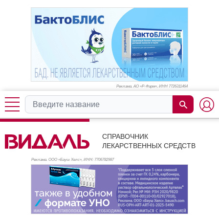
Реклама. АО «Р-Фарм», ИНН 772
6311464
СПРАВОЧНИК
ЛЕКАРСТВЕННЫХ СРЕДСТВ
Реклама. ООО «Бауш Хелс», ИНН: 770
6782987