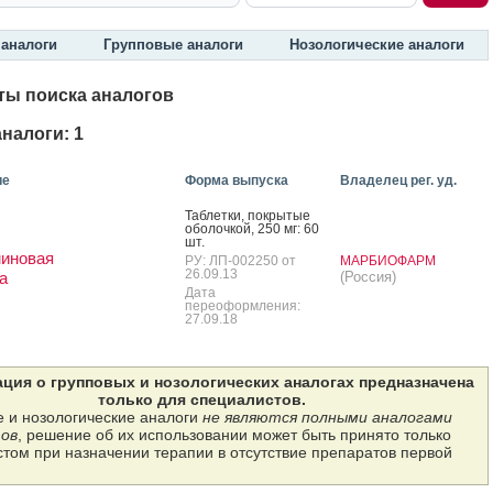
аналоги
Групповые аналоги
Нозологические аналоги
ты поиска аналогов
налоги: 1
ие
Форма выпуска
Владелец рег. уд.
Таб­летки, пок­ры­тые
обо­лоч­кой, 250 мг: 60
шт.
иновая
РУ: ЛП-002250 от
МАРБИОФАРМ
26.09.13
а
(Россия)
Дата
переоформления:
27.09.18
ция о групповых и нозологических аналогах предназначена
только для специалистов.
 и нозологические аналоги
не являются полными аналогами
ов
, решение об их использовании может быть принято только
том при назначении терапии в отсутствие препаратов первой