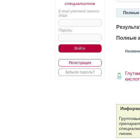
специалистов
E-mail учетной записи
Полные 
Vidal:
Результа
Пароль:
Полные а
Назван
Регистрация
Забыли пароль?
Глутам
кислот
Информа
Групповые
препарат
специалис
линии.