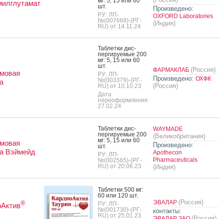
мг: 5, 15 или 60
милглутамат
шт.
Произведено:
РУ: ЛП-
OXFORD Laboratories
№(007668)-(РГ-
(Индия)
RU) от 14.11.24
Таб­летки дис­
перги­ру­емые 200
мг: 5, 15 или 60
шт.
(Россия)
ФАРМАКЛАБ
умовая
РУ: ЛП-
Произведено:
ОХФК
№(003379)-(РГ-
а
(Россия)
RU) от 10.10.23
Дата
переоформления:
27.02.24
Таб­летки дис­
WAYMADE
перги­ру­емые 200
(Великобритания)
мг: 5, 15 или 60
умовая
Произведено:
шт.
а Вэймейд
Apothecon
РУ: ЛП-
Pharmaceuticals
№(002565)-(РГ-
RU) от 20.06.23
(Индия)
Таб­летки 500 мг:
60 или 120 шт.
(Россия)
ЭВАЛАР
®
РУ: ЛП-
оАктив
№(001730)-(РГ-
контакты:
RU) от 25.01.23
(Россия)
ЭВАЛАР ЗАО