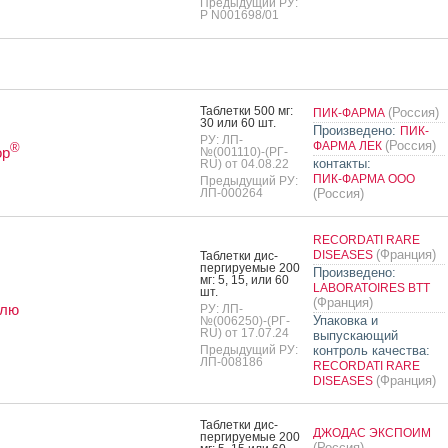
Предыдущий РУ:
Р N001698/01
Таб­летки 500 мг:
(Россия)
ПИК-ФАРМА
30 или 60 шт.
Произведено:
ПИК-
РУ: ЛП-
(Россия)
ФАРМА ЛЕК
®
ор
№(001110)-(РГ-
контакты:
RU) от 04.08.22
ПИК-ФАРМА ООО
Предыдущий РУ:
ЛП-000264
(Россия)
RECORDATI RARE
(Франция)
DISEASES
Таб­летки дис­
перги­ру­емые 200
Произведено:
мг: 5, 15, или 60
LABORATOIRES BTT
шт.
(Франция)
глю
РУ: ЛП-
Упаковка и
№(006250)-(РГ-
RU) от 17.07.24
выпускающий
Предыдущий РУ:
контроль качества:
ЛП-008186
RECORDATI RARE
(Франция)
DISEASES
Таб­летки дис­
ДЖОДАС ЭКСПОИМ
перги­ру­емые 200
(Россия)