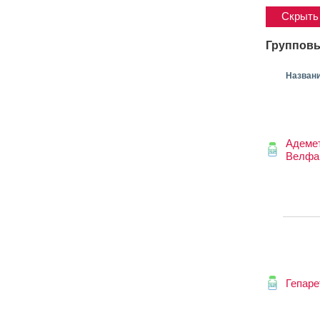
Скрыть 
Групповы
Назван
Адеме
Велфа
Гепаре