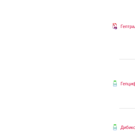
Гептра
Гепци
Дибик