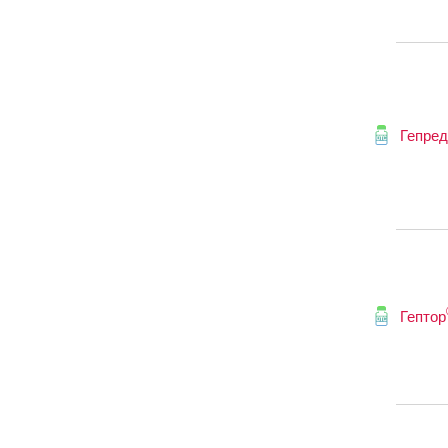
Гепред
Гептор