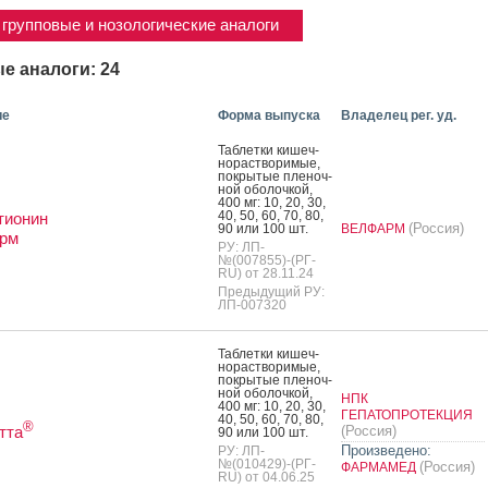
групповые и нозологические аналоги
е аналоги: 24
ие
Форма выпуска
Владелец рег. уд.
Таб­летки ки­шеч­
но­рас­тво­римые,
пок­ры­тые пле­ноч­
ной обо­лоч­кой,
400 мг: 10, 20, 30,
40, 50, 60, 70, 80,
тионин
(Россия)
90 или 100 шт.
ВЕЛФАРМ
рм
РУ: ЛП-
№(007855)-(РГ-
RU) от 28.11.24
Предыдущий РУ:
ЛП-007320
Таб­летки ки­шеч­
но­рас­тво­римые,
пок­ры­тые пле­ноч­
ной обо­лоч­кой,
НПК
400 мг: 10, 20, 30,
ГЕПАТОПРОТЕКЦИЯ
40, 50, 60, 70, 80,
®
тта
(Россия)
90 или 100 шт.
Произведено:
РУ: ЛП-
№(010429)-(РГ-
(Россия)
ФАРМАМЕД
RU) от 04.06.25