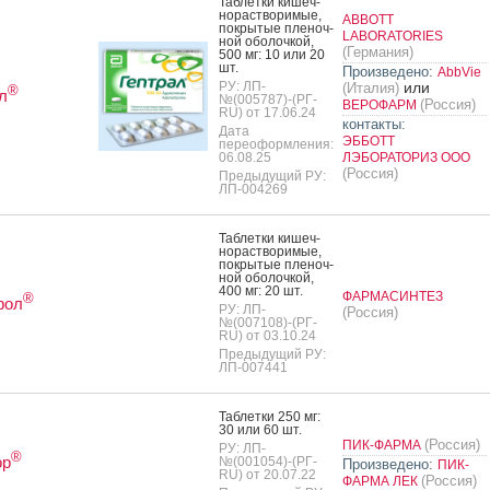
Таб­летки ки­шеч­
но­рас­тво­римые,
ABBOTT
пок­ры­тые пле­ноч­
LABORATORIES
ной обо­лоч­кой,
(Германия)
500 мг: 10 или 20
шт.
Произведено:
AbbVie
РУ: ЛП-
или
(Италия)
®
л
№(005787)-(РГ-
(Россия)
ВЕРОФАРМ
RU) от 17.06.24
контакты:
Дата
ЭББОТТ
переоформления:
06.08.25
ЛЭБОРАТОРИЗ ООО
(Россия)
Предыдущий РУ:
ЛП-004269
Таб­летки ки­шеч­
но­рас­тво­римые,
пок­ры­тые пле­ноч­
ной обо­лоч­кой,
400 мг: 20 шт.
ФАРМАСИНТЕЗ
®
фол
РУ: ЛП-
(Россия)
№(007108)-(РГ-
RU) от 03.10.24
Предыдущий РУ:
ЛП-007441
Таб­летки 250 мг:
30 или 60 шт.
(Россия)
ПИК-ФАРМА
РУ: ЛП-
®
ор
№(001054)-(РГ-
Произведено:
ПИК-
RU) от 20.07.22
(Россия)
ФАРМА ЛЕК