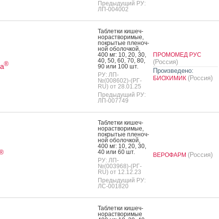
Предыдущий РУ:
ЛП-004002
Таб­летки ки­шеч­
но­рас­тво­римые,
пок­ры­тые пле­ноч­
ной обо­лоч­кой,
400 мг: 10, 20, 30,
ПРОМОМЕД РУС
40, 50, 60, 70, 80,
(Россия)
®
а
90 или 100 шт.
Произведено:
РУ: ЛП-
(Россия)
БИОХИМИК
№(008602)-(РГ-
RU) от 28.01.25
Предыдущий РУ:
ЛП-007749
Таб­летки ки­шеч­
но­рас­тво­римые,
пок­ры­тые пле­ноч­
ной обо­лоч­кой,
400 мг: 10, 20, 30,
40 или 60 шт.
®
(Россия)
ВЕРОФАРМ
РУ: ЛП-
№(003968)-(РГ-
RU) от 12.12.23
Предыдущий РУ:
ЛС-001820
Таб­летки ки­шеч­
но­рас­тво­римые