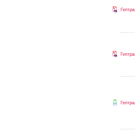
Гептра
Гептра
Гептра