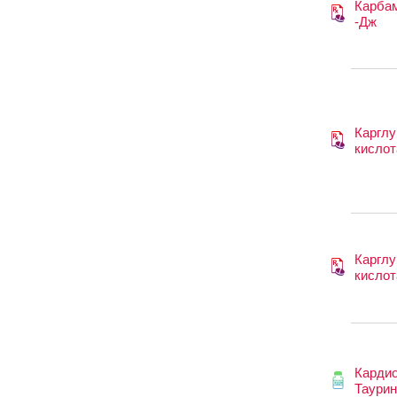
Карба
-Дж
Каргл
кислот
Каргл
кислот
Карди
Таурин