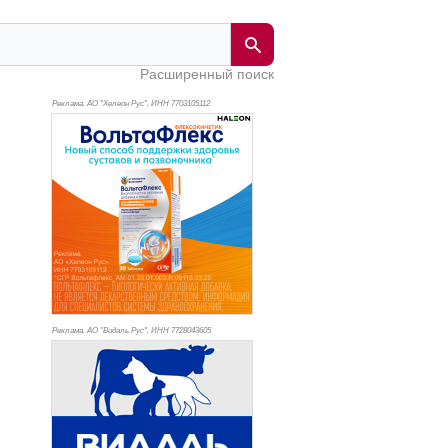
Расширенный поиск
Реклама. АО "Хелеон Рус", ИНН 770
3105112
Реклама. АО "Видаль Рус", ИНН 772
8043605