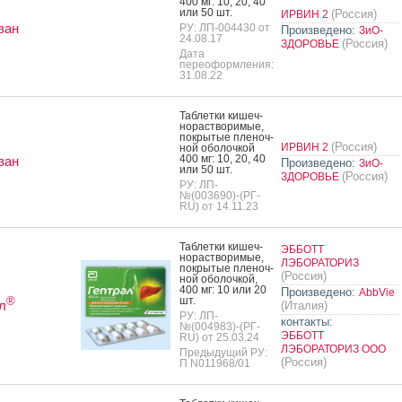
400 мг: 10, 20, 40
или 50 шт.
(Россия)
ИРВИН 2
зан
РУ: ЛП-004430 от
Произведено:
ЗиО-
24.08.17
(Россия)
ЗДОРОВЬЕ
Дата
переоформления:
31.08.22
Таб­летки ки­шеч­
но­рас­тво­римые,
пок­ры­тые пле­ноч­
(Россия)
ИРВИН 2
ной обо­лоч­кой
400 мг: 10, 20, 40
зан
Произведено:
ЗиО-
или 50 шт.
(Россия)
ЗДОРОВЬЕ
РУ: ЛП-
№(003690)-(РГ-
RU) от 14.11.23
Таб­летки ки­шеч­
ЭББОТТ
но­рас­тво­римые,
ЛЭБОРАТОРИЗ
пок­ры­тые пле­ноч­
(Россия)
ной обо­лоч­кой,
400 мг: 10 или 20
Произведено:
AbbVie
шт.
®
л
(Италия)
РУ: ЛП-
контакты:
№(004983)-(РГ-
ЭББОТТ
RU) от 25.03.24
ЛЭБОРАТОРИЗ ООО
Предыдущий РУ:
(Россия)
П N011968/01