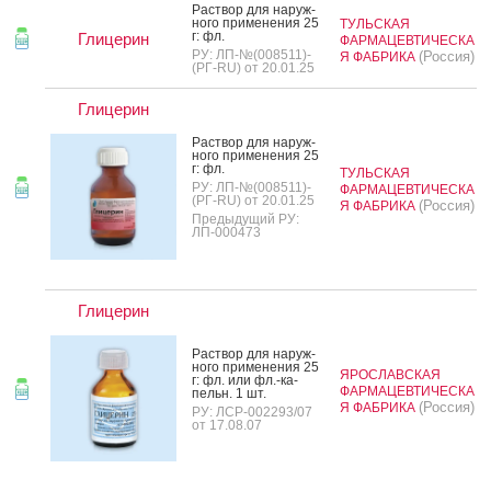
Рас­твор для на­руж­
но­го при­мене­ния 25
ТУЛЬСКАЯ
г: фл.
Глицерин
ФАРМАЦЕВТИЧЕСКА
РУ: ЛП-№(008511)-
(Россия)
Я ФАБРИКА
(РГ-RU) от 20.01.25
Глицерин
Рас­твор для на­руж­
но­го при­мене­ния 25
г: фл.
ТУЛЬСКАЯ
РУ: ЛП-№(008511)-
ФАРМАЦЕВТИЧЕСКА
(РГ-RU) от 20.01.25
(Россия)
Я ФАБРИКА
Предыдущий РУ:
ЛП-000473
Глицерин
Рас­твор для на­руж­
но­го при­мене­ния 25
ЯРОСЛАВСКАЯ
г: фл. или фл.-ка­
ФАРМАЦЕВТИЧЕСКА
пельн. 1 шт.
(Россия)
Я ФАБРИКА
РУ: ЛСР-002293/07
от 17.08.07