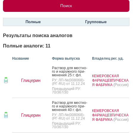
Полные
Групповые
Результаты поиска аналогов
Полные аналоги: 11
Название
Форма выпуска
Владелец рег. уд.
Рас­твор для мес­тно­
го и на­руж­но­го при­
мене­ния 25 г: фл.
КЕМЕРОВСКАЯ
Глицерин
РУ: ЛП-№(008068)-
ФАРМАЦЕВТИЧЕСКА
(РГ-RU) от 11.12.24
(Россия)
Я ФАБРИКА
Предыдущий РУ:
70/367/30
Рас­твор для мес­тно­
го и на­руж­но­го при­
мене­ния 40 г: фл.
КЕМЕРОВСКАЯ
Глицерин
РУ: ЛП-№(008068)-
ФАРМАЦЕВТИЧЕСКА
(РГ-RU) от 11.12.24
(Россия)
Я ФАБРИКА
Предыдущий РУ:
70/367/30