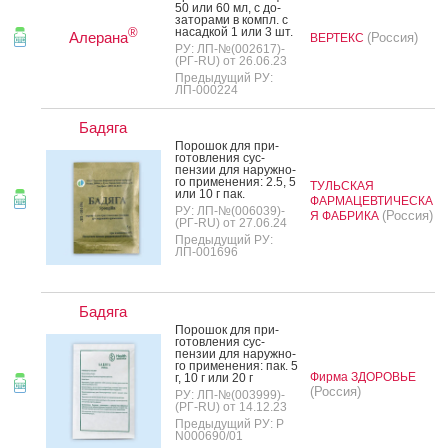
50 или 60 мл, с до­
зато­рами в компл. с
на­сад­кой 1 или 3 шт.
®
Алерана
(Россия)
ВЕРТЕКС
РУ: ЛП-№(002617)-
(РГ-RU) от 26.06.23
Предыдущий РУ:
ЛП-000224
Бадяга
По­рошок для при­
готов­ле­ния сус­
пензии для на­руж­но­
го при­мене­ния: 2.5, 5
ТУЛЬСКАЯ
или 10 г пак.
ФАРМАЦЕВТИЧЕСКА
РУ: ЛП-№(006039)-
(Россия)
Я ФАБРИКА
(РГ-RU) от 27.06.24
Предыдущий РУ:
ЛП-001696
Бадяга
По­рошок для при­
готов­ле­ния сус­
пензии для на­руж­но­
го при­мене­ния: пак. 5
Фирма ЗДОРОВЬЕ
г, 10 г или 20 г
(Россия)
РУ: ЛП-№(003999)-
(РГ-RU) от 14.12.23
Предыдущий РУ: Р
N000690/01