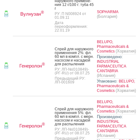
на­руж­но­го при­мене­
ния 12 г/100 г: ту­ба 45
г
SOPHARMA
®
Вулнузан
РУ: П N008924 от
(Болгария)
01.09.11
Дата
переоформления:
22.01.19
BELUPO,
Pharmaceuticals &
Спрей для на­руж­но­го
(Хорватия)
Cosmetics
при­мене­ния 2%: фл.
60 мл в компл. с мерн.
Произведено:
на­сосом и на­сад­кой
INDUSTRIAL
для рас­пы­ления
®
Генеролон
FARMACEUTICA
РУ: ЛП-№(010849)-
CANTABRIA
(РГ-RU) от 08.07.25
(Испания)
Предыдущий РУ:
Упаковано:
BELUPO,
ЛП-001609
Pharmaceuticals &
(Хорватия)
Cosmetics
BELUPO,
Pharmaceuticals &
Спрей для на­руж­но­го
(Хорватия)
Cosmetics
при­мене­ния 5%: фл.
60 мл в компл. с мерн.
Произведено:
на­сосом и на­сад­кой
INDUSTRIAL
для рас­пы­ления
®
Генеролон
FARMACEUTICA
РУ: ЛП-№(010849)-
CANTABRIA
(РГ-RU) от 08.07.25
(Испания)
Предыдущий РУ: