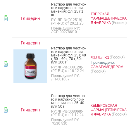
Рас­твор для мес­тно­
го и на­руж­но­го при­
мене­ния: фл. 25 г 1
ТВЕРСКАЯ
шт.
Глицерин
ФАРМАЦЕВТИЧЕСКА
РУ: ЛП-№(012519)-
(Россия)
Я ФАБРИКА
(РГ-RU) от 20.11.25
Предыдущий РУ:
ЛСР-002786/10
Глицерин
Рас­твор для мес­тно­
го и на­руж­но­го при­
мене­ния: фл. 25 г, 40
(Россия)
ЖЕНЕЛ РД
г, 50 г, 60 г, 70 г, 80 г
или 100 г
Произведено:
САМАРАМЕДПРОМ
РУ: ЛП-№(008128)-
(РГ-RU) от 16.12.24
(Россия)
Предыдущий РУ:
ЛП-001087
Рас­твор для мес­тно­
го и на­руж­но­го при­
мене­ния: фл. 25, 40
КЕМЕРОВСКАЯ
или 50 г
Глицерин
ФАРМАЦЕВТИЧЕСКА
РУ: ЛП-№(008068)-
(Россия)
Я ФАБРИКА
(РГ-RU) от 11.12.24
Предыдущий РУ:
70/367/30