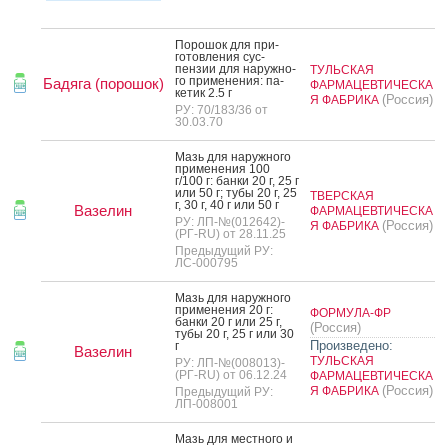
По­рошок для при­
готов­ле­ния сус­
пензии для на­руж­но­
ТУЛЬСКАЯ
го при­мене­ния: па­
Бадяга (порошок)
ФАРМАЦЕВТИЧЕСКА
кетик 2.5 г
(Россия)
Я ФАБРИКА
РУ: 70/183/36 от
30.03.70
Мазь для на­руж­но­го
при­мене­ния 100
г/100 г: бан­ки 20 г, 25 г
или 50 г; ту­бы 20 г, 25
ТВЕРСКАЯ
г, 30 г, 40 г или 50 г
Вазелин
ФАРМАЦЕВТИЧЕСКА
РУ: ЛП-№(012642)-
(Россия)
Я ФАБРИКА
(РГ-RU) от 28.11.25
Предыдущий РУ:
ЛС-000795
Мазь для на­руж­но­го
при­мене­ния 20 г:
ФОРМУЛА-ФР
бан­ки 20 г или 25 г,
(Россия)
ту­бы 20 г, 25 г или 30
Произведено:
г
Вазелин
ТУЛЬСКАЯ
РУ: ЛП-№(008013)-
(РГ-RU) от 06.12.24
ФАРМАЦЕВТИЧЕСКА
(Россия)
Я ФАБРИКА
Предыдущий РУ:
ЛП-008001
Мазь для мес­тно­го и