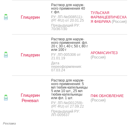
Рас­твор для на­руж­
но­го при­мене­ния 40
г: фл.
ТУЛЬСКАЯ
Глицерин
РУ: ЛП-№(008511)-
ФАРМАЦЕВТИЧЕСКА
(РГ-RU) от 20.01.25
(Россия)
Я ФАБРИКА
Предыдущий РУ:
70/367/30
Рас­твор для на­руж­
но­го при­мене­ния: фл.
20 г, 30 г, 40 г, 50 г, 80 г
или 100 г
АРОМАСИНТЕЗ
Глицерин
РУ: ЛП-005306 от
(Россия)
21.01.19
Дата
переоформления:
07.03.24
Рас­твор для на­руж­
но­го при­мене­ния: 5
мл тю­бик-ка­пель­ни­цы
5 или 10 шт., 25 мл
тю­бик-ка­пель­ни­цы
Глицерин
ПФК ОБНОВЛЕНИЕ
или фл. 1 шт.
Реневал
(Россия)
РУ: ЛП-№(001259)-
(РГ-RU) от 27.09.22
Предыдущий РУ:
ЛП-005637
Реклама