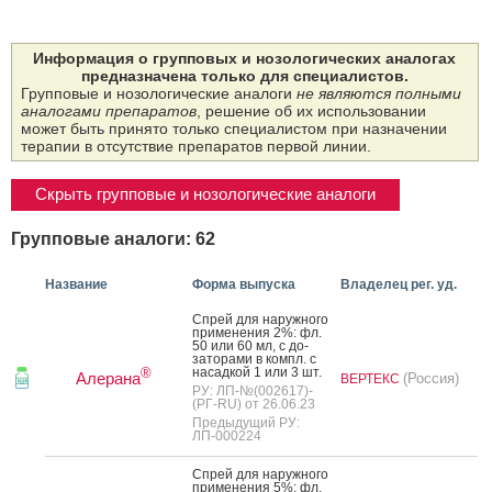
Информация о групповых и нозологических аналогах
предназначена только для специалистов.
Групповые и нозологические аналоги
не являются полными
аналогами препаратов
, решение об их использовании
может быть принято только специалистом при назначении
терапии в отсутствие препаратов первой линии.
Скрыть групповые и нозологические аналоги
Групповые аналоги: 62
Название
Форма выпуска
Владелец рег. уд.
Спрей для на­руж­но­го
при­мене­ния 2%: фл.
50 или 60 мл, с до­
зато­рами в компл. с
на­сад­кой 1 или 3 шт.
®
Алерана
(Россия)
ВЕРТЕКС
РУ: ЛП-№(002617)-
(РГ-RU) от 26.06.23
Предыдущий РУ:
ЛП-000224
Спрей для на­руж­но­го
при­мене­ния 5%: фл.