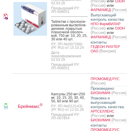
или
(Россия)
ОЗОН
02.03.26
или
(Россия)
Предыдущий РУ:
(Россия)
ФАРМАМЕД
ЛП-008051
Выпускающий
контроль качества:
Таб­летки с про­лон­ги­
НПО ФармВИЛАР
рован­ным выс­во­бож­
или
(Россия)
ОЗОН
де­ни­ем, пок­ры­тые
пле­ноч­ной обо­лоч­
или
(Россия)
кой, 750 мг: 10, 20, 25,
(Россия)
ФАРМАМЕД
30 или 40 шт.
контакты:
РУ: ЛП-№(007268)-
ГЕДЕОН РИХТЕР
(РГ-RU) от 15.10.24
(Венгрия)
ОАО
Дата
переоформления:
02.03.26
Предыдущий РУ:
ЛП-008051
ПРОМОМЕД РУС
(Россия)
Произведено:
(Россия)
БИОХИМИК
Кап­су­лы 250 мг+250
мг: 10, 15, 20, 30, 40,
Упаковка и
50, 60 или 90 шт.
выпускающий
®
Брейнмакс
РУ: ЛП-№(013143)-
контроль качества:
(РГ-RU) от 12.01.26
АРТСЕЛЛЕНС
Предыдущий РУ:
или
(Россия)
ЛП-007854
(Россия)
БИОХИМИК
контакты:
ПРОМОМЕД РУС