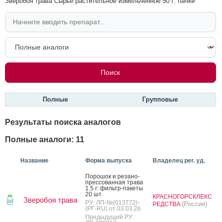
Зверобоя трава Сырье растительное измельченное 50 г: пачки
Полные
Групповые
Результаты поиска аналогов
Полные аналоги: 11
Название
Форма выпуска
Владелец рег. уд.
По­рошок и ре­зано-
прес­со­ван­ная тра­ва
1.5 г: филь­тр-па­кеты
20 шт.
КРАСНОГОРСКЛЕКС
Зверобоя трава
РУ: ЛП-№(013772)-
(Россия)
РЕДСТВА
(РГ-RU) от 03.03.26
Предыдущий РУ: