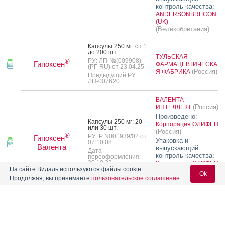
контроль качества:
ANDERSONBRECON
(UK)
(Великобритания)
Кап­су­лы 250 мг: от 1
до 200 шт.
ТУЛЬСКАЯ
РУ: ЛП-№(009908)-
®
Гипоксен
ФАРМАЦЕВТИЧЕСКА
(РГ-RU) от 23.04.25
(Россия)
Я ФАБРИКА
Предыдущий РУ:
ЛП-007620
ВАЛЕНТА-
(Россия)
ИНТЕЛЛЕКТ
Произведено:
Кап­су­лы 250 мг: 20
Корпорация ОЛИФЕН
или 30 шт.
(Россия)
®
РУ: Р N001939/02 от
Гипоксен
Упаковка и
07.10.08
Валента
выпускающий
Дата
контроль качества:
переоформления:
30.10.23
Корпорация ОЛИФЕН
На сайте Видаль используются файлы cookie
или
(Россия)
Ok
ВАЛЕНТА ФАРМ
Продолжая, вы принимаете
пользовательское соглашение
.
(Россия)
Кап­су­лы ки­шеч­но­рас­
тво­римые 120 мг: 7,
Вход для специалистов
10, 14, 20, 21, 28, 30,
35, 40, 42, 50, 56, 70,