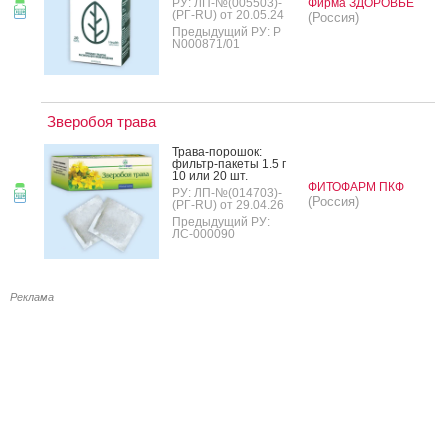
РУ: ЛП-№(005503)-
Фирма ЗДОРОВЬЕ
(РГ-RU) от 20.05.24
(Россия)
Предыдущий РУ: Р
N000871/01
Зверобоя трава
Тра­ва-по­рошок:
филь­тр-па­кеты 1.5 г
10 или 20 шт.
ФИТОФАРМ ПКФ
РУ: ЛП-№(014703)-
(Россия)
(РГ-RU) от 29.04.26
Предыдущий РУ:
ЛС-000090
Реклама