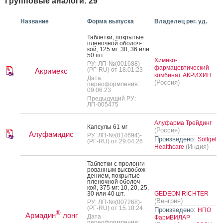
Групповые аналоги: 29
Название
Форма выпуска
Владелец рег. уд.
Таб­летки, пок­ры­тые
пле­ноч­ной обо­лоч­
кой, 125 мг: 30, 36 или
50 шт.
Химико-
РУ: ЛП-№(001688)-
фармацевтический
(РГ-RU) от 18.01.23
Акримекс
комбинат АКРИХИН
Дата
(Россия)
переоформления:
09.06.23
Предыдущий РУ:
ЛП-005475
Алуфарма Трейдинг
Кап­су­лы 61 мг
(Россия)
Алуфамидис
РУ: ЛП-№(014694)-
Произведено:
Softgel
(РГ-RU) от 29.04.26
(Индия)
Healthcare
Таб­летки с про­лон­ги­
рован­ным выс­во­бож­
де­ни­ем, пок­ры­тые
пле­ноч­ной обо­лоч­
кой, 375 мг: 10, 20, 25,
30 или 40 шт.
GEDEON RICHTER
(Венгрия)
РУ: ЛП-№(007268)-
(РГ-RU) от 15.10.24
Произведено:
НПО
®
Армадин
лонг
Дата
ФармВИЛАР
переоформления: