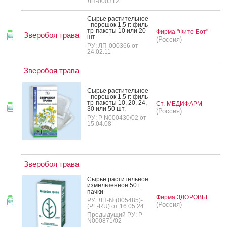
ЛП-000312
Сырье рас­ти­тель­ное
- по­рошок 1.5 г: филь­
тр-па­кеты 10 или 20
Фирма "Фито-Бот"
Зверобоя трава
шт.
(Россия)
РУ: ЛП-000366 от
24.02.11
Зверобоя трава
Сырье рас­ти­тель­ное
- по­рошок 1.5 г: филь­
тр-па­кеты 10, 20, 24,
Ст.-МЕДИФАРМ
30 или 50 шт.
(Россия)
РУ: Р N000430/02 от
15.04.08
Зверобоя трава
Сырье рас­ти­тель­ное
из­мель­чен­ное 50 г:
пач­ки
Фирма ЗДОРОВЬЕ
РУ: ЛП-№(005485)-
(Россия)
(РГ-RU) от 16.05.24
Предыдущий РУ: Р
N000871/02