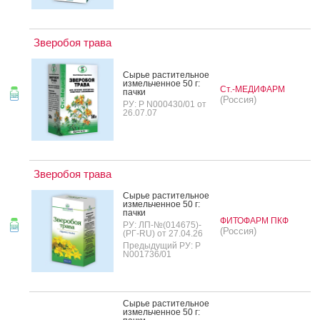
Зверобоя трава
Сырье рас­ти­тель­ное
из­мель­чен­ное 50 г:
Ст.-МЕДИФАРМ
пач­ки
(Россия)
РУ: Р N000430/01 от
26.07.07
Зверобоя трава
Сырье рас­ти­тель­ное
из­мель­чен­ное 50 г:
пач­ки
ФИТОФАРМ ПКФ
РУ: ЛП-№(014675)-
(Россия)
(РГ-RU) от 27.04.26
Предыдущий РУ: Р
N001736/01
Сырье рас­ти­тель­ное
из­мель­чен­ное 50 г: