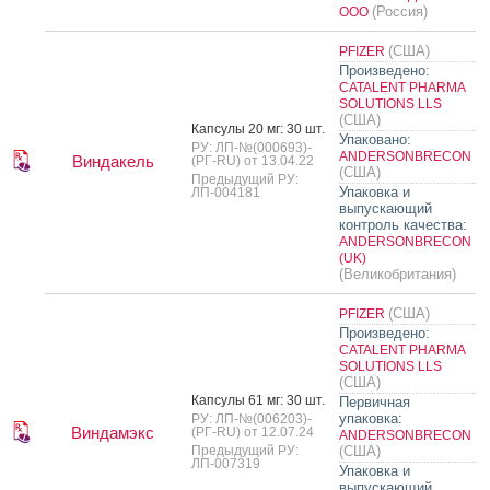
(Россия)
ООО
(США)
PFIZER
Произведено:
CATALENT PHARMA
SOLUTIONS LLS
(США)
Кап­су­лы 20 мг: 30 шт.
Упаковано:
РУ: ЛП-№(000693)-
ANDERSONBRECON
Виндакель
(РГ-RU) от 13.04.22
(США)
Предыдущий РУ:
Упаковка и
ЛП-004181
выпускающий
контроль качества:
ANDERSONBRECON
(UK)
(Великобритания)
(США)
PFIZER
Произведено:
CATALENT PHARMA
SOLUTIONS LLS
(США)
Кап­су­лы 61 мг: 30 шт.
Первичная
упаковка:
РУ: ЛП-№(006203)-
Виндамэкс
(РГ-RU) от 12.07.24
ANDERSONBRECON
Предыдущий РУ:
(США)
ЛП-007319
Упаковка и
выпускающий