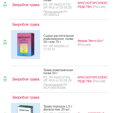
пач­ки
КРАСНОГОРСКЛЕКС
Зверобоя трава
РУ: ЛП-№(013772)-
(Россия)
РЕДСТВА
(РГ-RU) от 03.03.26
Предыдущий РУ:
ЛП-000312
Зверобоя трава
Сырье рас­ти­тель­ное
из­мель­чен­ное: пач­ки
Фирма "Фито-Бот"
50 г или 75 г
(Россия)
РУ: ЛП-000294 от
17.02.11
Тра­ва из­мель­чен­ная:
пач­ка 50 г
РУ: ЛП-№(013735)-
КРАСНОГОРСКЛЕКС
Зверобоя трава
(РГ-RU) от 02.03.26
(Россия)
РЕДСТВА
Предыдущий РУ:
ЛСР-000783/08
Зверобоя трава
Тра­ва по­рошок 1.5 г:
филь­тр-пак. 20 шт.