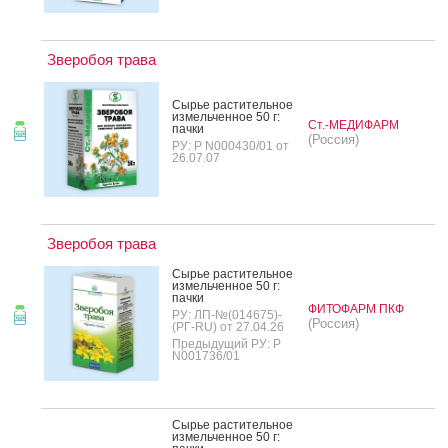
Зверобоя трава
Сырье рас­ти­тель­ное
из­мель­чен­ное 50 г:
Ст.-МЕДИФАРМ
пач­ки
(Россия)
РУ: Р N000430/01 от
26.07.07
Зверобоя трава
Сырье рас­ти­тель­ное
из­мель­чен­ное 50 г:
пач­ки
ФИТОФАРМ ПКФ
РУ: ЛП-№(014675)-
(Россия)
(РГ-RU) от 27.04.26
Предыдущий РУ: Р
N001736/01
Сырье рас­ти­тель­ное
из­мель­чен­ное 50 г: