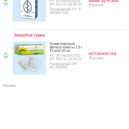
РУ: ЛП-№(005503)-
Фирма ЗДОРОВЬЕ
(РГ-RU) от 20.05.24
(Россия)
Предыдущий РУ: Р
N000871/01
Зверобоя трава
Тра­ва-по­рошок:
филь­тр-па­кеты 1.5 г
10 или 20 шт.
ФИТОФАРМ ПКФ
РУ: ЛП-№(014703)-
(Россия)
(РГ-RU) от 29.04.26
Предыдущий РУ:
ЛС-000090
Реклама