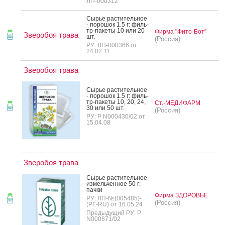
ЛП-000312
Сырье рас­ти­тель­ное
- по­рошок 1.5 г: филь­
тр-па­кеты 10 или 20
Фирма "Фито-Бот"
Зверобоя трава
шт.
(Россия)
РУ: ЛП-000366 от
24.02.11
Зверобоя трава
Сырье рас­ти­тель­ное
- по­рошок 1.5 г: филь­
тр-па­кеты 10, 20, 24,
Ст.-МЕДИФАРМ
30 или 50 шт.
(Россия)
РУ: Р N000430/02 от
15.04.08
Зверобоя трава
Сырье рас­ти­тель­ное
из­мель­чен­ное 50 г:
пач­ки
Фирма ЗДОРОВЬЕ
РУ: ЛП-№(005485)-
(Россия)
(РГ-RU) от 16.05.24
Предыдущий РУ: Р
N000871/02