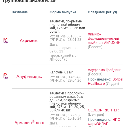
Групповые аналоги: 29
Название
Форма выпуска
Владелец рег. уд.
Таб­летки, пок­ры­тые
пле­ноч­ной обо­лоч­
кой, 125 мг: 30, 36 или
50 шт.
Химико-
РУ: ЛП-№(001688)-
фармацевтический
(РГ-RU) от 18.01.23
Акримекс
комбинат АКРИХИН
Дата
(Россия)
переоформления:
09.06.23
Предыдущий РУ:
ЛП-005475
Алуфарма Трейдинг
Кап­су­лы 61 мг
(Россия)
Алуфамидис
РУ: ЛП-№(014694)-
Произведено:
Softgel
(РГ-RU) от 29.04.26
(Индия)
Healthcare
Таб­летки с про­лон­ги­
рован­ным выс­во­бож­
де­ни­ем, пок­ры­тые
пле­ноч­ной обо­лоч­
кой, 375 мг: 10, 20, 25,
30 или 40 шт.
GEDEON RICHTER
(Венгрия)
РУ: ЛП-№(007268)-
(РГ-RU) от 15.10.24
Произведено:
НПО
®
Армадин
лонг
Дата
ФармВИЛАР
переоформления: