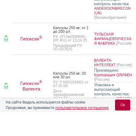
контроль качества:
ANDERSONBRECON
(UK)
(Великобритания)
Кап­су­лы 250 мг: от 1
до 200 шт.
ТУЛЬСКАЯ
РУ: ЛП-№(009908)-
®
Гипоксен
ФАРМАЦЕВТИЧЕСКА
(РГ-RU) от 23.04.25
(Россия)
Я ФАБРИКА
Предыдущий РУ:
ЛП-007620
ВАЛЕНТА-
(Россия)
ИНТЕЛЛЕКТ
Произведено:
Кап­су­лы 250 мг: 20
Корпорация ОЛИФЕН
или 30 шт.
(Россия)
®
РУ: Р N001939/02 от
Гипоксен
Упаковка и
07.10.08
Валента
выпускающий
Дата
контроль качества:
переоформления:
30.10.23
Корпорация ОЛИФЕН
На сайте Видаль используются файлы cookie
или
(Россия)
Ok
ВАЛЕНТА ФАРМ
Продолжая, вы принимаете
пользовательское соглашение
.
(Россия)
Кап­су­лы ки­шеч­но­рас­
тво­римые 120 мг: 7,
Вход для специалистов
10, 14, 20, 21, 28, 30,
35, 40, 42, 50, 56, 70,