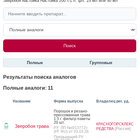
Зверобоя настойка Настойка 200 г/1 л: фл. 25 мл или 50 мл
Полные
Групповые
Результаты поиска аналогов
Полные аналоги: 11
Название
Форма выпуска
Владелец рег. уд.
По­рошок и ре­зано-
прес­со­ван­ная тра­ва
1.5 г: филь­тр-па­кеты
20 шт.
КРАСНОГОРСКЛЕКС
Зверобоя трава
РУ: ЛП-№(013772)-
(Россия)
РЕДСТВА
(РГ-RU) от 03.03.26
Предыдущий РУ: