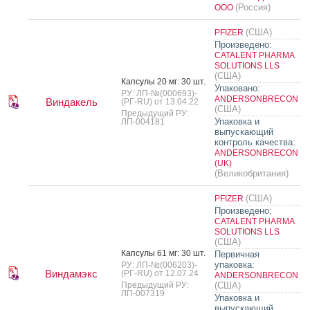
(Россия)
ООО
(США)
PFIZER
Произведено:
CATALENT PHARMA
SOLUTIONS LLS
(США)
Кап­су­лы 20 мг: 30 шт.
Упаковано:
РУ: ЛП-№(000693)-
ANDERSONBRECON
Виндакель
(РГ-RU) от 13.04.22
(США)
Предыдущий РУ:
Упаковка и
ЛП-004181
выпускающий
контроль качества:
ANDERSONBRECON
(UK)
(Великобритания)
(США)
PFIZER
Произведено:
CATALENT PHARMA
SOLUTIONS LLS
(США)
Кап­су­лы 61 мг: 30 шт.
Первичная
упаковка:
РУ: ЛП-№(006203)-
Виндамэкс
(РГ-RU) от 12.07.24
ANDERSONBRECON
Предыдущий РУ:
(США)
ЛП-007319
Упаковка и
выпускающий