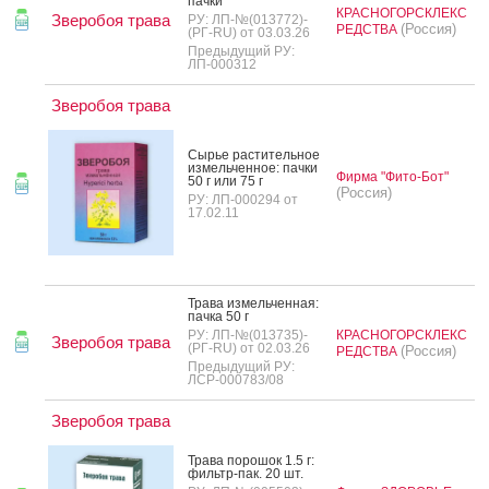
пач­ки
КРАСНОГОРСКЛЕКС
Зверобоя трава
РУ: ЛП-№(013772)-
(Россия)
РЕДСТВА
(РГ-RU) от 03.03.26
Предыдущий РУ:
ЛП-000312
Зверобоя трава
Сырье рас­ти­тель­ное
из­мель­чен­ное: пач­ки
Фирма "Фито-Бот"
50 г или 75 г
(Россия)
РУ: ЛП-000294 от
17.02.11
Тра­ва из­мель­чен­ная:
пач­ка 50 г
РУ: ЛП-№(013735)-
КРАСНОГОРСКЛЕКС
Зверобоя трава
(РГ-RU) от 02.03.26
(Россия)
РЕДСТВА
Предыдущий РУ:
ЛСР-000783/08
Зверобоя трава
Тра­ва по­рошок 1.5 г:
филь­тр-пак. 20 шт.