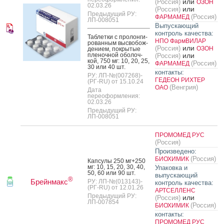
или
(Россия)
ОЗОН
02.03.26
или
(Россия)
Предыдущий РУ:
(Россия)
ФАРМАМЕД
ЛП-008051
Выпускающий
контроль качества:
Таб­летки с про­лон­ги­
НПО ФармВИЛАР
рован­ным выс­во­бож­
или
(Россия)
ОЗОН
де­ни­ем, пок­ры­тые
пле­ноч­ной обо­лоч­
или
(Россия)
кой, 750 мг: 10, 20, 25,
(Россия)
ФАРМАМЕД
30 или 40 шт.
контакты:
РУ: ЛП-№(007268)-
ГЕДЕОН РИХТЕР
(РГ-RU) от 15.10.24
(Венгрия)
ОАО
Дата
переоформления:
02.03.26
Предыдущий РУ:
ЛП-008051
ПРОМОМЕД РУС
(Россия)
Произведено:
(Россия)
БИОХИМИК
Кап­су­лы 250 мг+250
мг: 10, 15, 20, 30, 40,
Упаковка и
50, 60 или 90 шт.
выпускающий
®
Брейнмакс
РУ: ЛП-№(013143)-
контроль качества:
(РГ-RU) от 12.01.26
АРТСЕЛЛЕНС
Предыдущий РУ:
или
(Россия)
ЛП-007854
(Россия)
БИОХИМИК
контакты:
ПРОМОМЕД РУС