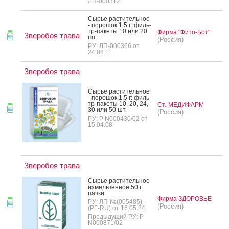
ЛП-000312
Сырье рас­ти­тель­ное
- по­рошок 1.5 г: филь­
тр-па­кеты 10 или 20
Фирма "Фито-Бот"
Зверобоя трава
шт.
(Россия)
РУ: ЛП-000366 от
24.02.11
Зверобоя трава
Сырье рас­ти­тель­ное
- по­рошок 1.5 г: филь­
тр-па­кеты 10, 20, 24,
Ст.-МЕДИФАРМ
30 или 50 шт.
(Россия)
РУ: Р N000430/02 от
15.04.08
Зверобоя трава
Сырье рас­ти­тель­ное
из­мель­чен­ное 50 г:
пач­ки
Фирма ЗДОРОВЬЕ
РУ: ЛП-№(005485)-
(Россия)
(РГ-RU) от 16.05.24
Предыдущий РУ: Р
N000871/02