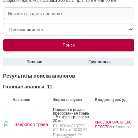
Зверобоя настойка Настойка 200 г/1 л: фл. 25 мл или 50 мл
Полные
Групповые
Результаты поиска аналогов
Полные аналоги: 11
Название
Форма выпуска
Владелец рег. уд.
По­рошок и ре­зано-
прес­со­ван­ная тра­ва
1.5 г: филь­тр-па­кеты
20 шт.
КРАСНОГОРСКЛЕКС
Зверобоя трава
РУ: ЛП-№(013772)-
(Россия)
РЕДСТВА
(РГ-RU) от 03.03.26
Предыдущий РУ: