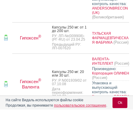
контроль качества:
ANDERSONBRECON
(UK)
(Великобритания)
Кап­су­лы 250 мг: от 1
до 200 шт.
ТУЛЬСКАЯ
РУ: ЛП-№(009908)-
®
Гипоксен
ФАРМАЦЕВТИЧЕСКА
(РГ-RU) от 23.04.25
(Россия)
Я ФАБРИКА
Предыдущий РУ:
ЛП-007620
ВАЛЕНТА-
(Россия)
ИНТЕЛЛЕКТ
Произведено:
Кап­су­лы 250 мг: 20
Корпорация ОЛИФЕН
или 30 шт.
(Россия)
®
РУ: Р N001939/02 от
Гипоксен
Упаковка и
07.10.08
Валента
выпускающий
Дата
контроль качества:
переоформления:
30.10.23
Корпорация ОЛИФЕН
На сайте Видаль используются файлы cookie
или
(Россия)
Ok
ВАЛЕНТА ФАРМ
Продолжая, вы принимаете
пользовательское соглашение
.
(Россия)
Кап­су­лы ки­шеч­но­рас­
тво­римые 120 мг: 7,
Вход для специалистов
10, 14, 20, 21, 28, 30,
35, 40, 42, 50, 56, 70,