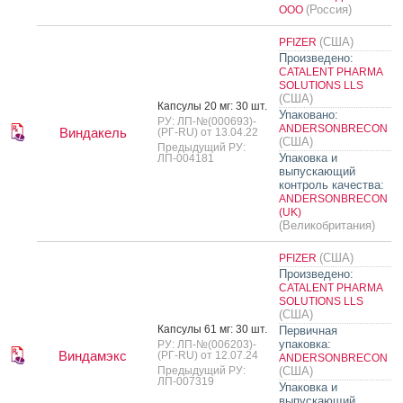
(Россия)
ООО
(США)
PFIZER
Произведено:
CATALENT PHARMA
SOLUTIONS LLS
(США)
Кап­су­лы 20 мг: 30 шт.
Упаковано:
РУ: ЛП-№(000693)-
ANDERSONBRECON
Виндакель
(РГ-RU) от 13.04.22
(США)
Предыдущий РУ:
Упаковка и
ЛП-004181
выпускающий
контроль качества:
ANDERSONBRECON
(UK)
(Великобритания)
(США)
PFIZER
Произведено:
CATALENT PHARMA
SOLUTIONS LLS
(США)
Кап­су­лы 61 мг: 30 шт.
Первичная
упаковка:
РУ: ЛП-№(006203)-
Виндамэкс
(РГ-RU) от 12.07.24
ANDERSONBRECON
Предыдущий РУ:
(США)
ЛП-007319
Упаковка и
выпускающий