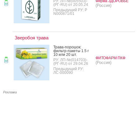
РУ: ЛП-№(005503)-
Фирма ЗДОРОВЬЕ
(РГ-RU) от 20.05.24
(Россия)
Предыдущий РУ: Р
N000871/01
Зверобоя трава
Тра­ва-по­рошок:
филь­тр-па­кеты 1.5 г
10 или 20 шт.
ФИТОФАРМ ПКФ
РУ: ЛП-№(014703)-
(Россия)
(РГ-RU) от 29.04.26
Предыдущий РУ:
ЛС-000090
Реклама