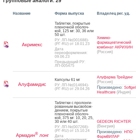
Групповые аналоги: 29
Название
Форма выпуска
Владелец рег. уд.
Таб­летки, пок­ры­тые
пле­ноч­ной обо­лоч­
кой, 125 мг: 30, 36 или
50 шт.
Химико-
РУ: ЛП-№(001688)-
фармацевтический
(РГ-RU) от 18.01.23
Акримекс
комбинат АКРИХИН
Дата
(Россия)
переоформления:
09.06.23
Предыдущий РУ:
ЛП-005475
Алуфарма Трейдинг
Кап­су­лы 61 мг
(Россия)
Алуфамидис
РУ: ЛП-№(014694)-
Произведено:
Softgel
(РГ-RU) от 29.04.26
(Индия)
Healthcare
Таб­летки с про­лон­ги­
рован­ным выс­во­бож­
де­ни­ем, пок­ры­тые
пле­ноч­ной обо­лоч­
кой, 375 мг: 10, 20, 25,
30 или 40 шт.
GEDEON RICHTER
(Венгрия)
РУ: ЛП-№(007268)-
(РГ-RU) от 15.10.24
Произведено:
НПО
®
Армадин
лонг
Дата
ФармВИЛАР
переоформления: