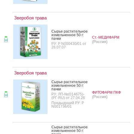
Зверобоя трава
Сырье рас­ти­тель­ное
из­мель­чен­ное 50 г:
Ст.-МЕДИФАРМ
пач­ки
(Россия)
РУ: Р N000430/01 от
26.07.07
Зверобоя трава
Сырье рас­ти­тель­ное
из­мель­чен­ное 50 г:
пач­ки
ФИТОФАРМ ПКФ
РУ: ЛП-№(014675)-
(Россия)
(РГ-RU) от 27.04.26
Предыдущий РУ: Р
N001736/01
Сырье рас­ти­тель­ное
из­мель­чен­ное 50 г: