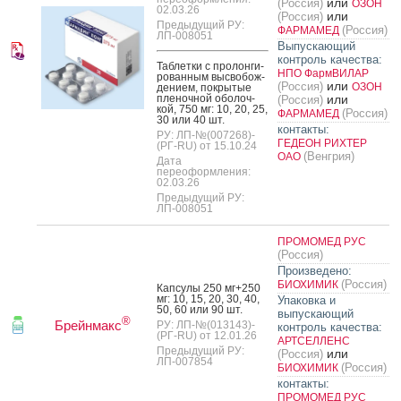
или
(Россия)
ОЗОН
02.03.26
или
(Россия)
Предыдущий РУ:
(Россия)
ФАРМАМЕД
ЛП-008051
Выпускающий
контроль качества:
Таб­летки с про­лон­ги­
НПО ФармВИЛАР
рован­ным выс­во­бож­
или
(Россия)
ОЗОН
де­ни­ем, пок­ры­тые
пле­ноч­ной обо­лоч­
или
(Россия)
кой, 750 мг: 10, 20, 25,
(Россия)
ФАРМАМЕД
30 или 40 шт.
контакты:
РУ: ЛП-№(007268)-
ГЕДЕОН РИХТЕР
(РГ-RU) от 15.10.24
(Венгрия)
ОАО
Дата
переоформления:
02.03.26
Предыдущий РУ:
ЛП-008051
ПРОМОМЕД РУС
(Россия)
Произведено:
(Россия)
БИОХИМИК
Кап­су­лы 250 мг+250
мг: 10, 15, 20, 30, 40,
Упаковка и
50, 60 или 90 шт.
выпускающий
®
Брейнмакс
РУ: ЛП-№(013143)-
контроль качества:
(РГ-RU) от 12.01.26
АРТСЕЛЛЕНС
Предыдущий РУ:
или
(Россия)
ЛП-007854
(Россия)
БИОХИМИК
контакты:
ПРОМОМЕД РУС