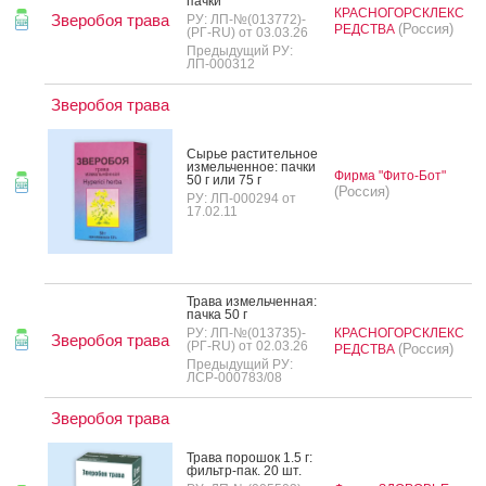
пач­ки
КРАСНОГОРСКЛЕКС
Зверобоя трава
РУ: ЛП-№(013772)-
(Россия)
РЕДСТВА
(РГ-RU) от 03.03.26
Предыдущий РУ:
ЛП-000312
Зверобоя трава
Сырье рас­ти­тель­ное
из­мель­чен­ное: пач­ки
Фирма "Фито-Бот"
50 г или 75 г
(Россия)
РУ: ЛП-000294 от
17.02.11
Тра­ва из­мель­чен­ная:
пач­ка 50 г
РУ: ЛП-№(013735)-
КРАСНОГОРСКЛЕКС
Зверобоя трава
(РГ-RU) от 02.03.26
(Россия)
РЕДСТВА
Предыдущий РУ:
ЛСР-000783/08
Зверобоя трава
Тра­ва по­рошок 1.5 г:
филь­тр-пак. 20 шт.