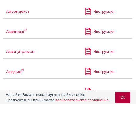
Айрондекст
Инструкция
®
Аквапаск
Инструкция
Аквацитрамон
Инструкция
®
Аккузид
Инструкция
Акриварио
Инструкция
На сайте Видаль используются файлы cookie
Ok
Продолжая, вы принимаете
пользовательское соглашение
.
Акрикселан
Инструкция
Вход для специалистов
E-mail учетной записи Vidal:
®
Акрипамид
Инструкция