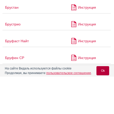
Брустан
Инструкция
Брустрио
Инструкция
Бруфаст Найт
Инструкция
Бруфен СР
Инструкция
На сайте Видаль используются файлы cookie
Ok
Продолжая, вы принимаете
пользовательское соглашение
.
Бруфика Плюс
Инструкция
Вход для специалистов
®
Бубо
-Кок
Инструкция
E-mail учетной записи Vidal:
®
Бубо
-М
Инструкция