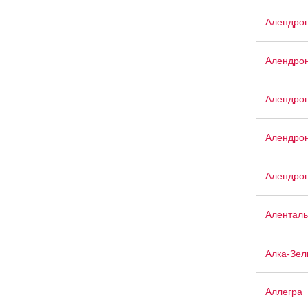
Алендро
Алендрон
Алендрон
Алендрон
Алендрон
Аленталь
Алка-Зел
Аллегра