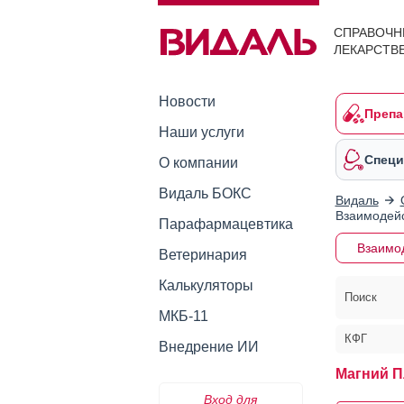
СПРАВОЧН
ЛЕКАРСТВ
Новости
Препа
Наши услуги
Специ
О компании
Видаль БОКС
Видаль
Взаимодейс
Парафармацевтика
Взаимо
Ветеринария
Калькуляторы
Поиск
МКБ-11
КФГ
Внедрение ИИ
Магний П
Вход для