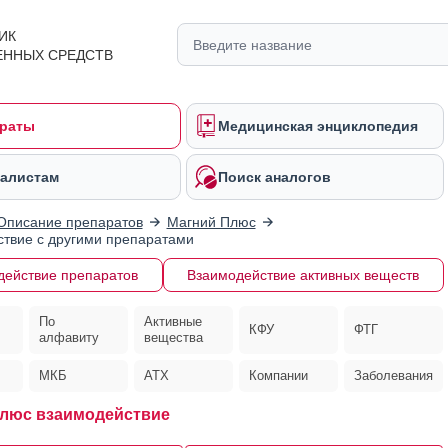
ИК
ЕННЫХ СРЕДСТВ
раты
Медицинская энциклопедия
алистам
Поиск аналогов
Описание препаратов
Магний Плюс
твие с другими препаратами
действие препаратов
Взаимодействие активных веществ
По
Активные
КФУ
ФТГ
алфавиту
вещества
МКБ
АТХ
Компании
Заболевания
люс взаимодействие