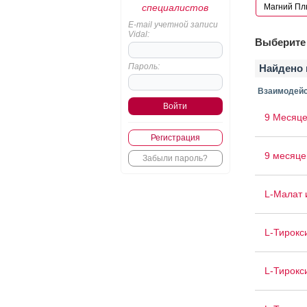
специалистов
E-mail учетной записи
Vidal:
Выберите 
Пароль:
Найдено 
Взаимодейс
9 Месяце
Регистрация
9 месяце
Забыли пароль?
L-Малат 
L-Тирокс
L-Тирокс