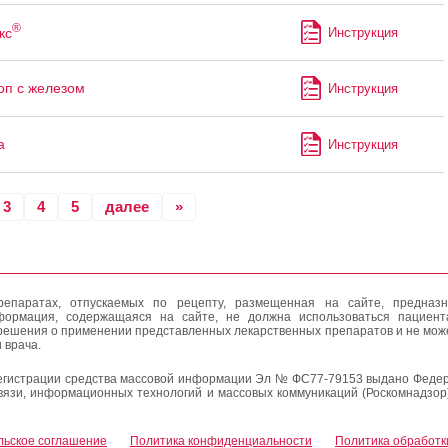
®
кс
Инструкция
оп с железом
Инструкция
а
Инструкция
3
4
5
далее
»
епаратах, отпускаемых по рецепту, размещенная на сайте, предназн
формация, содержащаяся на сайте, не должна использоваться пациен
решения о применении представленных лекарственных препаратов и не мож
 врача.
егистрации средства массовой информации Эл № ФС77-79153 выдано Федер
вязи, информационных технологий и массовых коммуникаций (Роскомнадзор
льское соглашение
Политика конфиденциальности
Политика обработк