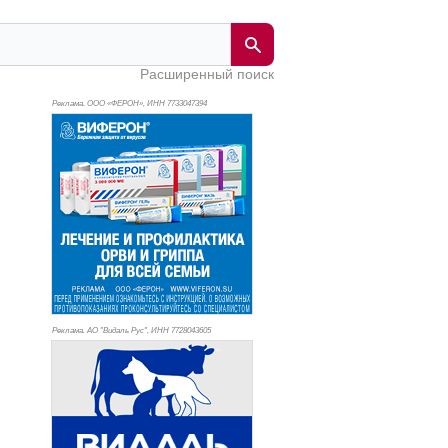
Расширенный поиск
Реклама. ООО «ФЕРОН», ИНН 773
3047394
Реклама. АО "Видаль Рус", ИНН 772
8043605