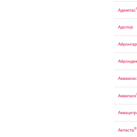
Адемпас
Адолор
Айронгар
Айрондек
Аквамокс
Аквапаск
Аквацит
®
Акласта