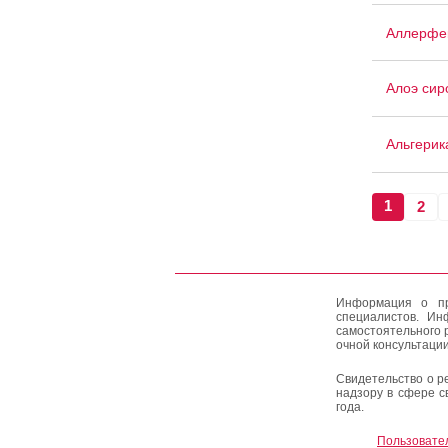
Аллерфе
Алоэ сир
Альгерик
1
2
Информация о пр
специалистов. Ин
самостоятельного 
очной консультации
Свидетельство о р
надзору в сфере с
года.
Пользовате