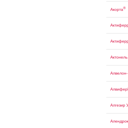
®
Акорта
Актифер
Актиферр
Актонель
Алвелон
Алвифер
Алгезир 
Алендро