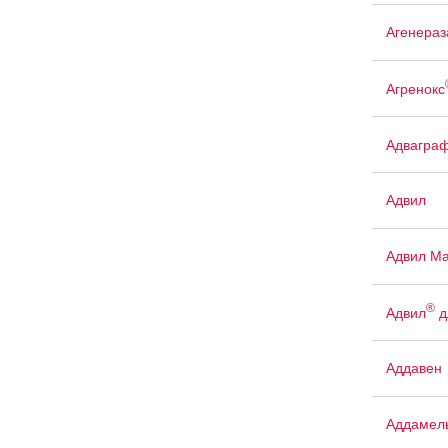
Агенераз
Агренокс
Адвагра
Адвил
Адвил М
®
Адвил
д
Аддавен
Аддамел