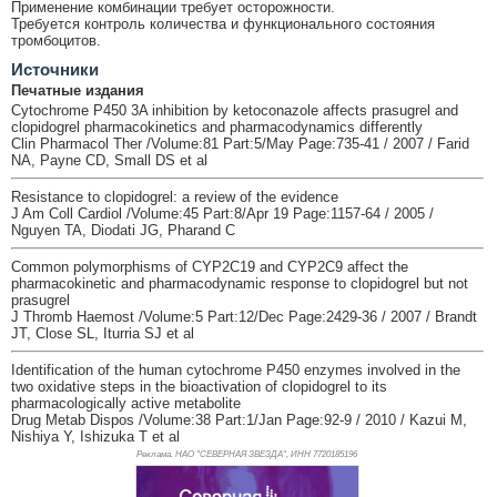
Применение комбинации требует осторожности.
Требуется контроль количества и функционального состояния
тромбоцитов.
Источники
Печатные издания
Cytochrome P450 3A inhibition by ketoconazole affects prasugrel and
clopidogrel pharmacokinetics and pharmacodynamics differently
Clin Pharmacol Ther /Volume:81 Part:5/May Page:735-41 / 2007 / Farid
NA, Payne CD, Small DS et al
Resistance to clopidogrel: a review of the evidence
J Am Coll Cardiol /Volume:45 Part:8/Apr 19 Page:1157-64 / 2005 /
Nguyen TA, Diodati JG, Pharand C
Common polymorphisms of CYP2C19 and CYP2C9 affect the
pharmacokinetic and pharmacodynamic response to clopidogrel but not
prasugrel
J Thromb Haemost /Volume:5 Part:12/Dec Page:2429-36 / 2007 / Brandt
JT, Close SL, Iturria SJ et al
Identification of the human cytochrome P450 enzymes involved in the
two oxidative steps in the bioactivation of clopidogrel to its
pharmacologically active metabolite
Drug Metab Dispos /Volume:38 Part:1/Jan Page:92-9 / 2010 / Kazui M,
Nishiya Y, Ishizuka T et al
Реклама. НАО "СЕВЕРНАЯ ЗВЕЗДА", ИНН 772
0185196