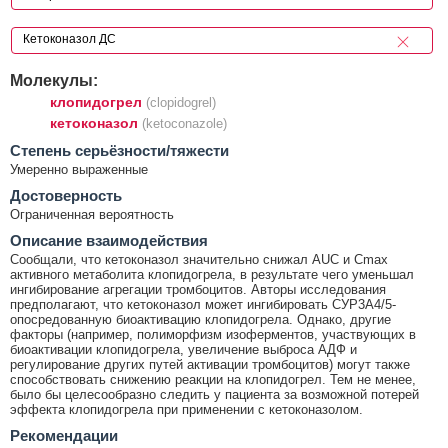
Молекулы:
клопидогрел
(clopidogrel)
кетоконазол
(ketoconazole)
Cтепень серьёзности/тяжести
Умеренно выраженные
Достоверность
Ограниченная вероятность
Описание взаимодействия
Сообщали, что кетоконазол значительно снижал AUC и Cmax
активного метаболита клопидогрела, в результате чего уменьшал
ингибирование агрегации тромбоцитов. Авторы исследования
предполагают, что кетоконазол может ингибировать СУР3А4/5-
опосредованную биоактивацию клопидогрела. Однако, другие
факторы (например, полиморфизм изоферментов, участвующих в
биоактивации клопидогрела, увеличение выброса АДФ и
регулирование других путей активации тромбоцитов) могут также
способствовать снижению реакции на клопидогрел. Тем не менее,
было бы целесообразно следить у пациента за возможной потерей
эффекта клопидогрела при применении с кетоконазолом.
Рекомендации