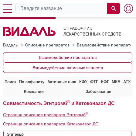
СПРАВОЧНИК
ЛЕКАРСТВЕННЫХ СРЕДСТВ
Видаль
Описание препаратов
Взаимодействие препаратов
Взаимодействие препаратов
Взаимодействие активных веществ
Поиск
По алфавиту
Активные в-ва
КФУ
ФТГ
КФГ
МКБ
АТХ
Компании
Заболевания
®
Совместимость Эгитромб
и Кетоконазол ДС
®
Страница описания препарата Эгитромб
Страница описания препарата Кетоконазол ДС