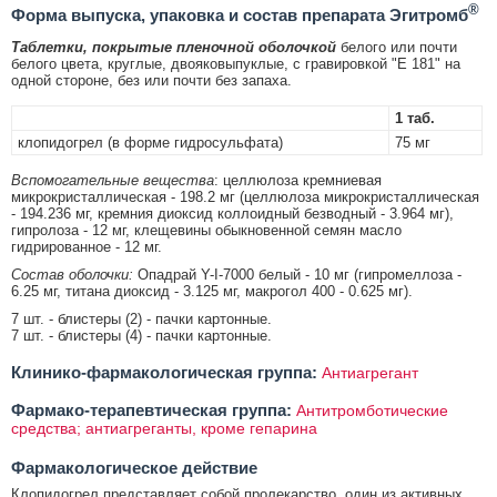
®
Форма выпуска, упаковка и состав препарата Эгитромб
Таблетки, покрытые пленочной оболочкой
белого или почти
белого цвета, круглые, двояковыпуклые, с гравировкой "E 181" на
одной стороне, без или почти без запаха.
1 таб.
клопидогрел (в форме гидросульфата)
75 мг
Вспомогательные вещества
: целлюлоза кремниевая
микрокристаллическая - 198.2 мг (целлюлоза микрокристаллическая
- 194.236 мг, кремния диоксид коллоидный безводный - 3.964 мг),
гипролоза - 12 мг, клещевины обыкновенной семян масло
гидрированное - 12 мг.
Состав оболочки:
Опадрай Y-I-7000 белый - 10 мг (гипромеллоза -
6.25 мг, титана диоксид - 3.125 мг, макрогол 400 - 0.625 мг).
7 шт. - блистеры (2) - пачки картонные.
7 шт. - блистеры (4) - пачки картонные.
Клинико-фармакологическая группа:
Антиагрегант
Фармако-терапевтическая группа:
Антитромботические
средства; антиагреганты, кроме гепарина
Фармакологическое действие
Клопидогрел представляет собой пролекарство, один из активных