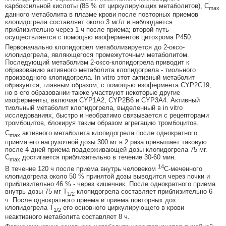
карбоксильной кислоты (85 % от циркулирующих метаболитов), C
max
данного метаболита в плазме крови после повторных приемов
клопидогрела составляет около 3 мг/л и наблюдается
приблизительно через 1 ч после приема; второй путь
осуществляется с помощью изоферментов цитохрома Р450.
Первоначально клопидогрел метаболизируется до 2-оксо-
клопидогрела, являющегося промежуточным метаболитом.
Последующий метаболизм 2-оксо-клопидогрела приводит к
образованию активного метаболита клопидогрела - тиольного
производного клопидогрела. In vitro этот активный метаболит
образуется, главным образом, с помощью изофермента CYP2C19,
но в его образовании также участвуют некоторые другие
изоферменты, включая CYP1A2, CYP2B6 и CYP3A4. Активный
тиольный метаболит клопидогрела, выделенный в in vitro
исследованиях, быстро и необратимо связывается с рецепторами
тромбоцитов, блокируя таким образом агрегацию тромбоцитов.
С
активного метаболита клопидогрела после однократного
max
приема его нагрузочной дозы 300 мг в 2 раза превышает таковую
после 4 дней приема поддерживающей дозы клопидогрела 75 мг.
С
достигается приблизительно в течение 30-60 мин.
max
14
В течение 120 ч после приема внутрь человеком
C-меченного
клопидогрела около 50 % принятой дозы выводится через почки и
приблизительно 46 % - через кишечник. После однократного приема
внутрь дозы 75 мг Т
клопидогрела составляет приблизительно 6
1/2
ч. После однократного приема и приема повторных доз
клопидогрела Т
его основного циркулирующего в крови
1/2
неактивного метаболита составляет 8 ч.