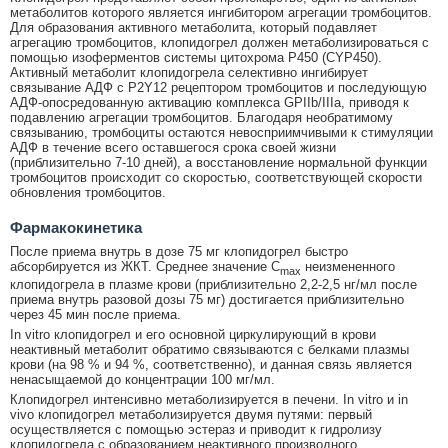
метаболитов которого является ингибитором агрегации тромбоцитов.
Для образования активного метаболита, который подавляет
агрегацию тромбоцитов, клопидогрел должен метаболизироваться с
помощью изоферментов системы цитохрома Р450 (CYP450).
Активный метаболит клопидогрела селективно ингибирует
связывание АДФ с P2Y12 рецептором тромбоцитов и последующую
АДФ-опосредованную активацию комплекса GPIIb/IIIa, приводя к
подавлению агрегации тромбоцитов. Благодаря необратимому
связыванию, тромбоциты остаются невосприимчивыми к стимуляции
АДФ в течение всего оставшегося срока своей жизни
(приблизительно 7-10 дней), а восстановление нормальной функции
тромбоцитов происходит со скоростью, соответствующей скорости
обновления тромбоцитов.
Фармакокинетика
После приема внутрь в дозе 75 мг клопидогрел быстро
абсорбируется из ЖКТ. Среднее значение С
неизмененного
max
клопидогрела в плазме крови (приблизительно 2,2-2,5 нг/мл после
приема внутрь разовой дозы 75 мг) достигается приблизительно
через 45 мин после приема.
In vitro клопидогрел и его основной циркулирующий в крови
неактивный метаболит обратимо связываются с белками плазмы
крови (на 98 % и 94 %, соответственно), и данная связь является
ненасыщаемой до концентрации 100 мг/мл.
Клопидогрел интенсивно метаболизируется в печени. In vitro и in
vivo клопидогрел метаболизируется двумя путями: первый
осуществляется с помощью эстераз и приводит к гидролизу
клопидогрела с образованием неактивного производного