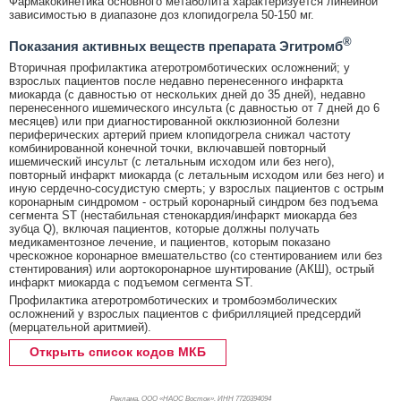
Фармакокинетика основного метаболита характеризуется линейной
зависимостью в диапазоне доз клопидогрела 50-150 мг.
®
Показания активных веществ препарата Эгитромб
Вторичная профилактика атеротромботических осложнений; у
взрослых пациентов после недавно перенесенного инфаркта
миокарда (с давностью от нескольких дней до 35 дней), недавно
перенесенного ишемического инсульта (с давностью от 7 дней до 6
месяцев) или при диагностированной окклюзионной болезни
периферических артерий прием клопидогрела снижал частоту
комбинированной конечной точки, включавшей повторный
ишемический инсульт (с летальным исходом или без него),
повторный инфаркт миокарда (с летальным исходом или без него) и
иную сердечно-сосудистую смерть; у взрослых пациентов с острым
коронарным синдромом - острый коронарный синдром без подъема
сегмента ST (нестабильная стенокардия/инфаркт миокарда без
зубца Q), включая пациентов, которые должны получать
медикаментозное лечение, и пациентов, которым показано
чрескожное коронарное вмешательство (со стентированием или без
стентирования) или аортокоронарное шунтирование (АКШ), острый
инфаркт миокарда с подъемом сегмента ST.
Профилактика атеротромботических и тромбоэмболических
осложнений у взрослых пациентов с фибрилляцией предсердий
(мерцательной аритмией).
Открыть список кодов МКБ
Реклама. ООО «НАОС Восток», ИНН 772
0394094