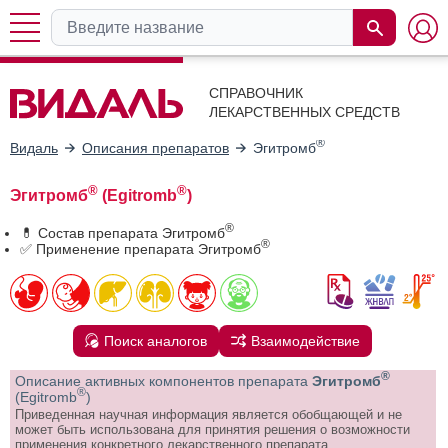
СПРАВОЧНИК
ЛЕКАРСТВЕННЫХ СРЕДСТВ
®
Видаль
Описания препаратов
Эгитромб
®
®
Эгитромб
(Egitromb
)
®
💊 Состав препарата Эгитромб
®
✅ Применение препарата Эгитромб
Поиск аналогов
Взаимодействие
®
Описание активных компонентов препарата
Эгитромб
®
(Egitromb
)
Приведенная научная информация является обобщающей и не
может быть использована для принятия решения о возможности
применения конкретного лекарственного препарата.