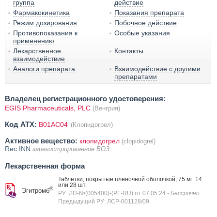
группа
действие
Фармакокинетика
Показания препарата
Режим дозирования
Побочное действие
Противопоказания к
Особые указания
применению
Лекарственное
Контакты
взаимодействие
Аналоги препарата
Взаимодействие с другими
препаратами
Владелец регистрационного удостоверения:
EGIS Pharmaceuticals, PLC
(Венгрия)
Код ATX:
B01AC04
(Клопидогрел)
Активное вещество:
клопидогрел
(clopidogrel)
Rec.INN
зарегистрированное ВОЗ
Лекарственная форма
Таблетки, покрытые пленочной оболочкой, 75 мг: 14
или 28 шт.
®
Эгитромб
РУ: ЛП-№(005400)-(РГ-RU) от 07.05.24
- Бессрочно
Предыдущий РУ: ЛСР-001128/09