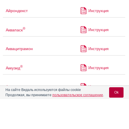
Айрондекст
Инструкция
®
Аквапаск
Инструкция
Аквацитрамон
Инструкция
®
Аккузид
Инструкция
Акриварио
Инструкция
На сайте Видаль используются файлы cookie
Ok
Продолжая, вы принимаете
пользовательское соглашение
.
Акрикселан
Инструкция
Вход для специалистов
E-mail учетной записи Vidal:
®
Акрипамид
Инструкция