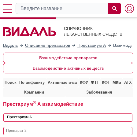
СПРАВОЧНИК
ЛЕКАРСТВЕННЫХ СРЕДСТВ
Видаль
Описание препаратов
Престариум А
Взаимодейс
Взаимодействие препаратов
Взаимодействие активных веществ
Поиск
По алфавиту
Активные в-ва
КФУ
ФТГ
КФГ
МКБ
АТХ
Компании
Заболевания
®
Престариум
А взаимодействие