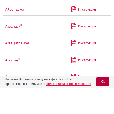
Айрондекст
Инструкция
®
Аквапаск
Инструкция
Аквацитрамон
Инструкция
®
Аккузид
Инструкция
Акриварио
Инструкция
На сайте Видаль используются файлы cookie
Ok
Продолжая, вы принимаете
пользовательское соглашение
.
Акрикселан
Инструкция
Вход для специалистов
E-mail учетной записи Vidal:
®
Акрипамид
Инструкция