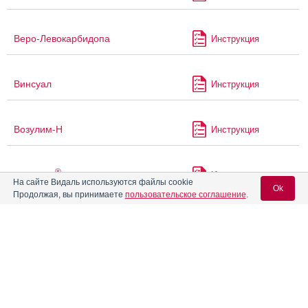
Веро-Левокарбидопа
Инструкция
Винсуал
Инструкция
Возулим-Н
Инструкция
®
Гексален
Инструкция
На сайте Видаль используются файлы cookie
Ok
Продолжая, вы принимаете
пользовательское соглашение
.
Генсулин Н
Инструкция
Вход для специалистов
E-mail учетной записи Vidal:
®
Гепафор
Инструкция