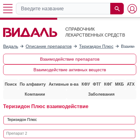
СПРАВОЧНИК
ЛЕКАРСТВЕННЫХ СРЕДСТВ
Видаль
Описание препаратов
Теризидон Плюс
Взаимоде
Взаимодействие препаратов
Взаимодействие активных веществ
Поиск
По алфавиту
Активные в-ва
КФУ
ФТГ
КФГ
МКБ
АТХ
Компании
Заболевания
Теризидон Плюс взаимодействие