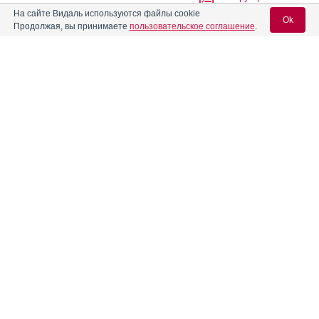
На сайте Видаль используются файлы cookie
Ok
Продолжая, вы принимаете
пользовательское соглашение
.
Абитера
Инструкция
Вход для специалистов
Абраксан
Инструкция
E-mail учетной записи Vidal:
Авандаглим
Инструкция
Пароль:
®
Авелокс
®
Авиамарин
Инструкция
Регистрация
Забыли пароль?
Агапурин
Инструкция
Аген
Инструкция