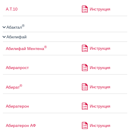
А.Т.10
Инструкция
®
Абактал
Абилифай
®
Абилифай Ментена
Инструкция
Абирапрост
Инструкция
®
Абират
Инструкция
Абиратерон
Инструкция
Абиратерон АФ
Инструкция