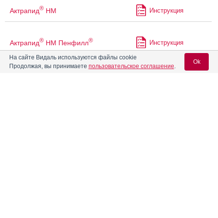
®
Актрапид
НМ
Инструкция
®
®
Актрапид
НМ Пенфилл
Инструкция
На сайте Видаль используются файлы cookie
Ok
Продолжая, вы принимаете
пользовательское соглашение
.
Алвитил
Инструкция
Вход для специалистов
Алгезир Ультра
Инструкция
E-mail учетной записи Vidal:
®
Аленталь
Инструкция
Пароль:
®
Алзепил
Инструкция
®
Алзер
-Эйч
Инструкция