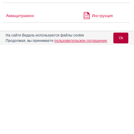
Аквацитрамон
Инструкция
®
Акдайна
На сайте Видаль используются файлы cookie
Инструкция
Ok
Продолжая, вы принимаете
пользовательское соглашение
.
Акриварио
Инструкция
Вход для специалистов
E-mail учетной записи Vidal:
Акриол Про
Инструкция
Пароль:
®
Аксамон
Акталипид
Инструкция
®
Актос
Инструкция