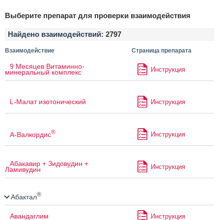
Выберите препарат для проверки взаимодействия
Найдено взаимодействий:
2797
Взаимодействие
Страница препарата
9 Месяцев Витаминно-
Инструкция
минеральный комплекс
L-Малат изотонический
Инструкция
®
А-Валкордис
Инструкция
Абакавир + Зидовудин +
Инструкция
Ламивудин
®
Абактал
Авандаглим
Инструкция