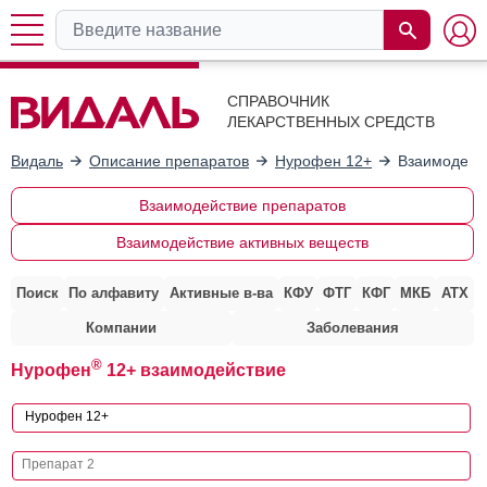
СПРАВОЧНИК
ЛЕКАРСТВЕННЫХ СРЕДСТВ
Видаль
Описание препаратов
Нурофен 12+
Взаимодейс
Взаимодействие препаратов
Взаимодействие активных веществ
Поиск
По алфавиту
Активные в-ва
КФУ
ФТГ
КФГ
МКБ
АТХ
Компании
Заболевания
®
Нурофен
12+ взаимодействие