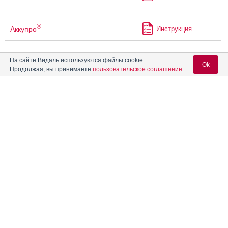
®
Аккупро
Инструкция
На сайте Видаль используются файлы cookie
®
Акласта
Инструкция
Ok
Продолжая, вы принимаете
пользовательское соглашение
.
Акриварио
Инструкция
Вход для специалистов
E-mail учетной записи Vidal:
Акридилол
Инструкция
Пароль:
®
Акридипин
Инструкция
®
Акрипамид
Инструкция
®