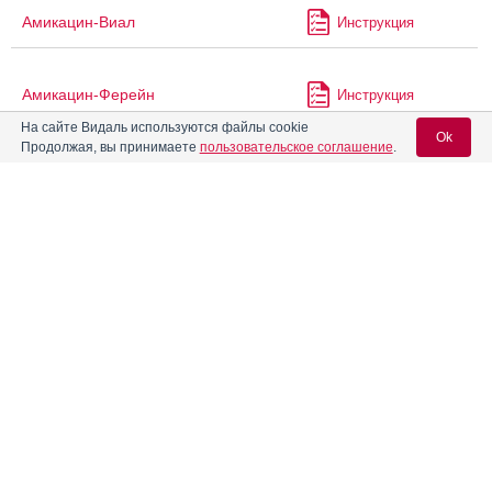
Амикацин-Виал
Инструкция
Амикацин-Ферейн
Инструкция
На сайте Видаль используются файлы cookie
Ok
Продолжая, вы принимаете
пользовательское соглашение
.
Амикацина сульфат
Аминофиллин-Эском
Инструкция
Вход для специалистов
E-mail учетной записи Vidal:
Аминтакс
Инструкция
Пароль:
Амфолип
Инструкция
Амфотерицин В
Инструкция
Амфотерицин В
Регистрация
Забыли пароль?