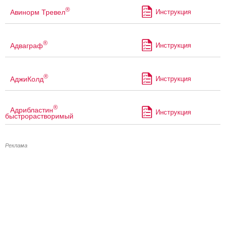
®
Авинорм Тревел
Инструкция
®
Адваграф
Инструкция
®
АджиКолд
Инструкция
®
Адрибластин
Инструкция
быстрорастворимый
Реклама