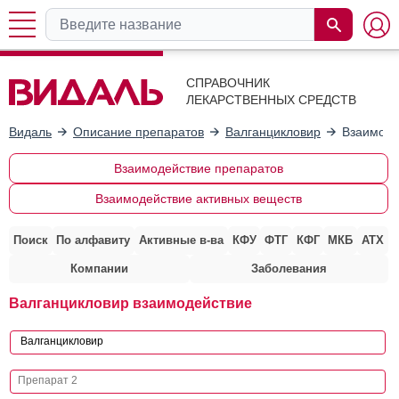
СПРАВОЧНИК
ЛЕКАРСТВЕННЫХ СРЕДСТВ
Видаль
Описание препаратов
Валганцикловир
Взаимоде
Взаимодействие препаратов
Взаимодействие активных веществ
Поиск
По алфавиту
Активные в-ва
КФУ
ФТГ
КФГ
МКБ
АТХ
Компании
Заболевания
Валганцикловир взаимодействие