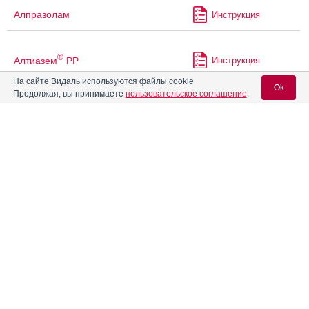
Алпразолам
Инструкция
®
Алтиазем
РР
Инструкция
На сайте Видаль используются файлы cookie
Ok
Продолжая, вы принимаете
пользовательское соглашение
.
Алфузозин
Инструкция
Вход для специалистов
®
Алфупрост
МР
Инструкция
E-mail учетной записи Vidal:
®
Альбетор
Пароль:
®
Альбетор
Лонг
Инструкция
Альгофетин
Инструкция