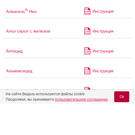
®
Алмагель
Нео
Инструкция
Алоэ сироп с железом
Инструкция
Алтацид
Инструкция
Альмаксицид
Инструкция
Альмаксицид А
Инструкция
На сайте Видаль используются файлы cookie
Ok
Продолжая, вы принимаете
пользовательское соглашение
.
Альфадол-Са
Инструкция
Вход для специалистов
E-mail учетной записи Vidal:
Алюмаг
Инструкция