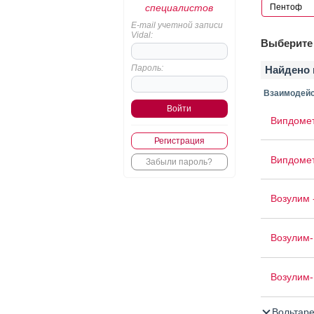
специалистов
E-mail учетной записи
Vidal:
Выберите 
Пароль:
Найдено 
Взаимодейс
Випдоме
Регистрация
Випдоме
Забыли пароль?
Возулим 
Возулим
Возулим-
Вольтар