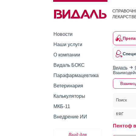
СПРАВОЧН
ЛЕКАРСТВ
Новости
Препа
Наши услуги
Специ
О компании
Видаль БОКС
Видаль
Взаимодейс
Парафармацевтика
Взаимо
Ветеринария
Калькуляторы
Поиск
МКБ-11
КФГ
Внедрение ИИ
Пентоф 
Вход для