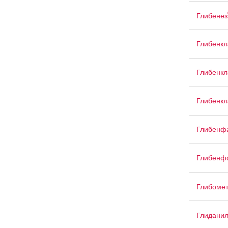
Глибенез
Глибенк
Глибенк
Глибенкл
Глибенф
Глибенф
Глибоме
Глидани