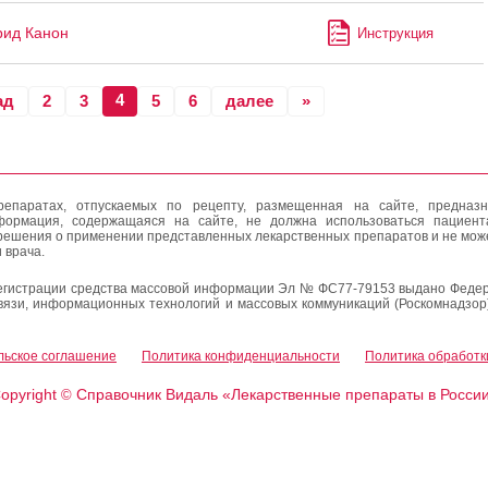
ид Канон
Инструкция
4
ад
2
3
5
6
далее
»
епаратах, отпускаемых по рецепту, размещенная на сайте, предназн
формация, содержащаяся на сайте, не должна использоваться пациен
решения о применении представленных лекарственных препаратов и не мож
 врача.
егистрации средства массовой информации Эл № ФС77-79153 выдано Федер
вязи, информационных технологий и массовых коммуникаций (Роскомнадзор
льское соглашение
Политика конфиденциальности
Политика обработк
opyright
Справочник Видаль «Лекарственные препараты в Росси
©