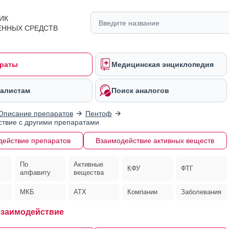
ИК
ЕННЫХ СРЕДСТВ
раты
Медицинская энциклопедия
алистам
Поиск аналогов
Описание препаратов
Пентоф
твие с другими препаратами
действие препаратов
Взаимодействие активных веществ
По
Активные
КФУ
ФТГ
алфавиту
вещества
МКБ
АТХ
Компании
Заболевания
взаимодействие