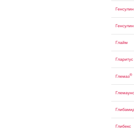
Генсулин
Генсулин
Глайм
Гларитус
®
Глемаз
Глемаун
Глибами
Глибекс