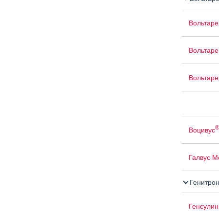
Вольтаре
Вольтаре
Вольтаре
Воцивус
Галвус М
Генитро
Генсулин