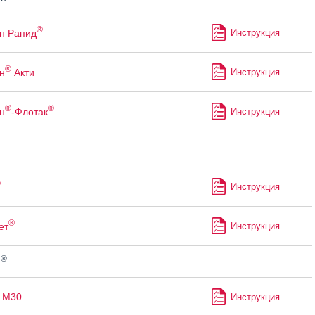
®
н Рапид
Инструкция
®
н
Акти
Инструкция
®
®
н
-Флотак
Инструкция
®
Инструкция
®
ет
Инструкция
®
н
 М30
Инструкция