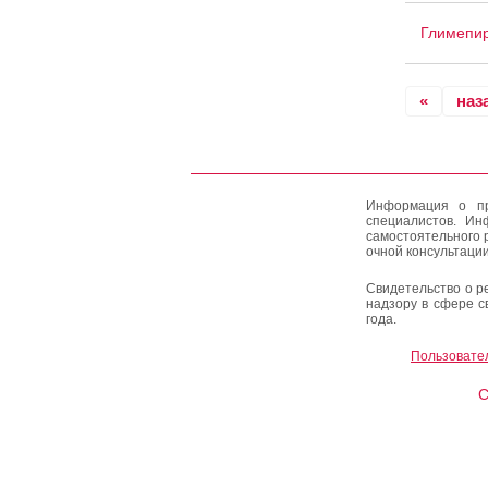
Глимепир
«
наз
Информация о пр
специалистов. Ин
самостоятельного 
очной консультации
Свидетельство о р
надзору в сфере с
года.
Пользовате
C