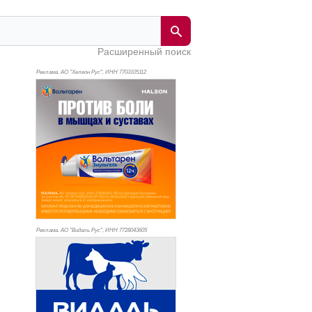
Расширенный поиск
Реклама. АО "Хелеон Рус", ИНН 770
3105112
Реклама. АО "Видаль Рус", ИНН 772
8043605