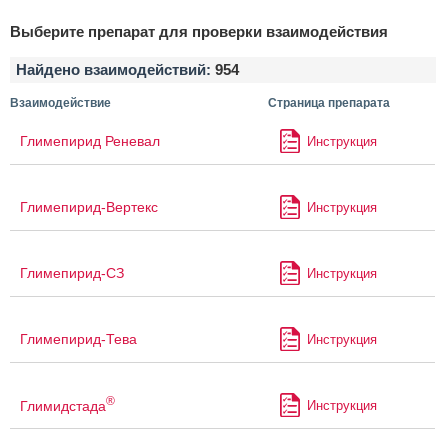
Выберите препарат для проверки взаимодействия
Найдено взаимодействий:
954
Взаимодействие
Страница препарата
Глимепирид Реневал
Инструкция
Глимепирид-Вертекс
Инструкция
Глимепирид-СЗ
Инструкция
Глимепирид-Тева
Инструкция
®
Глимидстада
Инструкция