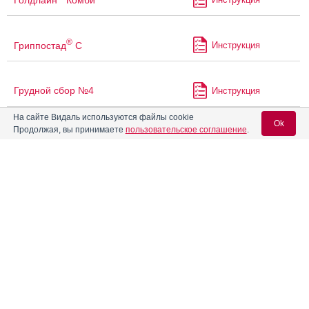
®
Гриппостад
С
Инструкция
Грудной сбор №4
Инструкция
На сайте Видаль используются файлы cookie
Ok
Продолжая, вы принимаете
пользовательское соглашение
.
®
Дапафорс
Мет
Инструкция
Вход для специалистов
Деблок
Инструкция
E-mail учетной записи Vidal:
®
Дексалгин
Пароль:
®
Дексалгин
25
Инструкция
Дексиакс