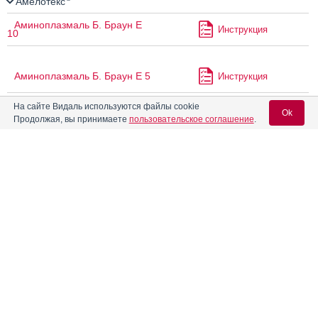
Амелотекс
Аминоплазмаль Б. Браун Е
Инструкция
10
Аминоплазмаль Б. Браун Е 5
Инструкция
На сайте Видаль используются файлы cookie
Ok
Продолжая, вы принимаете
пользовательское соглашение
.
Аминоплазмаль Е 10
Инструкция
Вход для специалистов
Аминоплазмаль Е 15
Инструкция
E-mail учетной записи Vidal:
Аминоплазмаль Е 5
Инструкция
Пароль:
®
Амипаренксил
Инструкция
®
Амловас
Инструкция