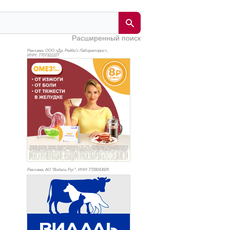
Расширенный поиск
Реклама. ООО «Др. Редди’с Лабораторис»,
ИНН: 770
7321227
Реклама. АО "Видаль Рус", ИНН 772
8043605