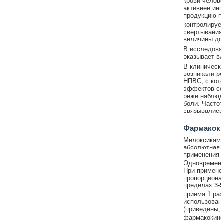
крови челове
активнее ин
продукцию п
контролируе
свертывания
величины до
В исследован
оказывает в
В клиничес
возникали р
НПВС, с кот
эффектов со
реже наблюд
боли. Часто
связывались
Фармакок
Мелоксикам 
абсолютная 
применения
Одновременн
При примене
пропорциона
пределах 3-
приема 1 ра
использовани
(приведены,
фармакокине