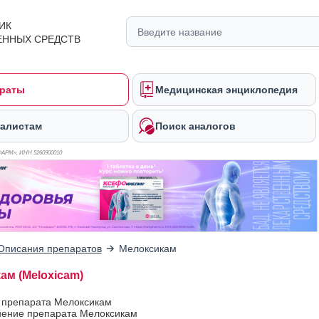
ИК
ЕННЫХ СРЕДСТВ
раты
Медицинская энциклопедия
алистам
Поиск аналогов
ФАРМ», ИНН 526
0900010
Описания препаратов
Мелоксикам
ам (Meloxicam)
в препарата Мелоксикам
ение препарата Мелоксикам