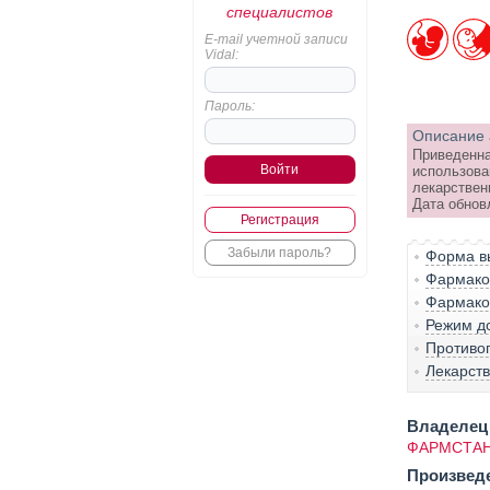
специалистов
E-mail учетной записи
Vidal:
Пароль:
Описание 
Приведенна
использова
лекарствен
Дата обнов
Регистрация
Забыли пароль?
Форма вы
Фармако-
Фармако
Режим д
Противо
Лекарст
Владелец 
ФАРМСТАН
Произвед