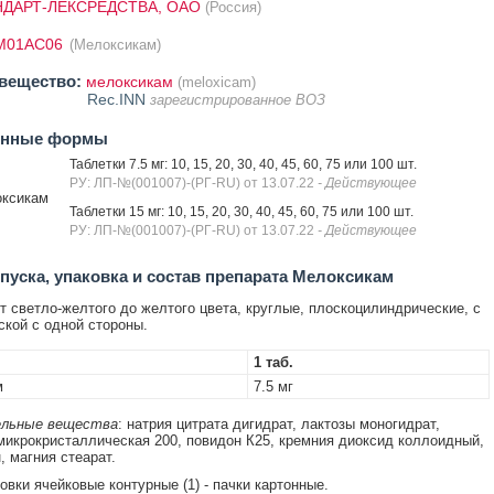
ДАРТ-ЛЕКСРЕДСТВА, ОАО
(Россия)
M01AC06
(Мелоксикам)
вещество:
мелоксикам
(meloxicam)
Rec.INN
зарегистрированное ВОЗ
енные формы
Таблетки 7.5 мг: 10, 15, 20, 30, 40, 45, 60, 75 или 100 шт.
РУ: ЛП-№(001007)-(РГ-RU) от 13.07.22
- Действующее
ксикам
Таблетки 15 мг: 10, 15, 20, 30, 40, 45, 60, 75 или 100 шт.
РУ: ЛП-№(001007)-(РГ-RU) от 13.07.22
- Действующее
уска, упаковка и состав препарата Мелоксикам
т светло-желтого до желтого цвета, круглые, плоскоцилиндрические, с
ской с одной стороны.
1 таб.
м
7.5 мг
льные вещества
: натрия цитрата дигидрат, лактозы моногидрат,
икрокристаллическая 200, повидон К25, кремния диоксид коллоидный,
, магния стеарат.
ковки ячейковые контурные (1) - пачки картонные.