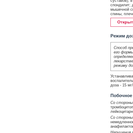
суставов), 
спондилит; 
мышечной си
спины, плеч
Открыт
Режим до
Способ пр
его формы
определяе
лекарстве
режиму до
Устанавлива
воспалитель
доза - 15 мг/
Побочное
Со стороны
тромбоцитоп
лейкоцитар
Со стороны
немедленног
анафилакто
Нарушения п