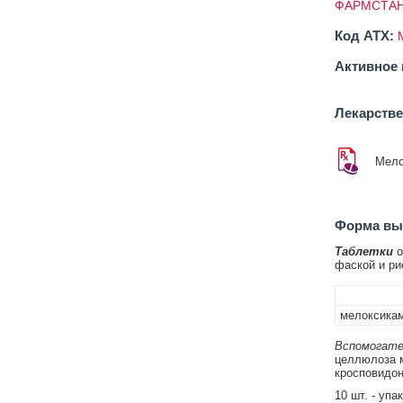
ФАРМСТАН
Код ATX:
Активное 
Лекарств
Мело
Форма вып
Таблетки
о
фаской и ри
мелоксика
Вспомогате
целлюлоза м
кросповидон
10 шт. - упа