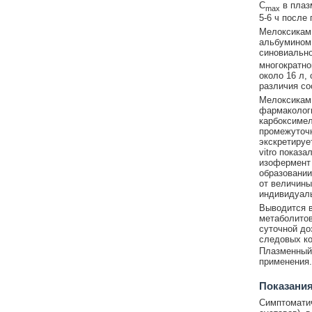
C
в плаз
max
5-6 ч после
Мелоксикам 
альбумином 
синовиально
многократно
около 16 л,
различия со
Мелоксикам 
фармакологи
карбоксимел
промежуточн
экскретируе
vitro показ
изофермент
образовании
от величины
индивидуаль
Выводится в
метаболитов
суточной до
следовых ко
Плазменный 
применения.
Показания
Симптоматич