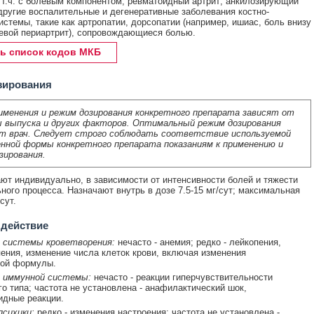
в т.ч. с болевым компонентом; ревматоидный артрит; анкилозирующий
другие воспалительные и дегенеративные заболевания костно-
стемы, такие как артропатии, дорсопатии (например, ишиас, боль внизу
евой периартрит), сопровождающиеся болью.
ь список кодов МКБ
зирования
именения и режим дозирования конкретного препарата зависят от
 выпуска и других факторов. Оптимальный режим дозирования
т врач. Следует строго соблюдать соответствие используемой
нной формы конкретного препарата показаниям к применению и
зирования.
ют индивидуально, в зависимости от интенсивности болей и тяжести
ного процесса. Назначают внутрь в дозе 7.5-15 мг/сут; максимальная
сут.
 действие
 системы кроветворения:
нечасто - анемия; редко - лейкопения,
ения, изменение числа клеток крови, включая изменения
ной формулы.
 иммунной системы:
нечасто - реакции гиперчувствительности
о типа; частота не установлена - анафилактический шок,
идные реакции.
сихики:
редко - изменения настроения; частота не установлена -