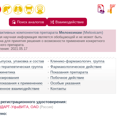
Поиск аналогов
Взаимодействие
активных компонентов препарата
Мелоксикам
(Meloxicam)
я научная информация является обобщающей и не может быть
на для принятия решения о возможности применения конкретного
ного препарата.
ления: 2021.05.17
пуска, упаковка и состав
Клинико-фармакологич. группа
терапевтическая группа
Фармакологическое действие
кинетика
Показания препарата
озирования
Побочное действие
показания к применению
Особые указания
венное взаимодействие
Контакты
регистрационного удостоверения:
ДАРТ-УфаВИТА, ОАО
(Россия)
ено: