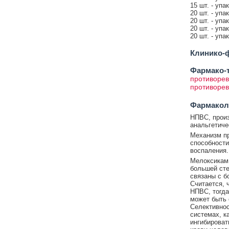
15 шт. - упа
20 шт. - упа
20 шт. - упа
20 шт. - упа
20 шт. - упа
Клинико-ф
Фармако-т
противорев
противорев
Фармакол
НПВС, произ
анальгетиче
Механизм пр
способности
воспаления.
Мелоксикам 
большей сте
связаны с б
Считается, 
НПВС, тогда
может быть 
Селективнос
системах, ка
ингибироват