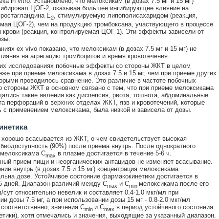
ка in vitro. Установлено, что мелоксикам (в дозах 7.5 мг и 15 мг)
гибировал ЦОГ-2, оказывая большее ингибирующее влияние на
ростагландина E
, стимулируемую липополисахаридом (реакция,
2
мая ЦОГ-2), чем на продукцию тромбоксана, участвующего в процессе
 крови (реакция, контролируемая ЦОГ-1). Эти эффекты зависели от
зы.
иях ex vivo показано, что мелоксикам (в дозах 7.5 мг и 15 мг) не
лияния на агрегацию тромбоцитов и время кровотечения.
ких исследованиях побочные эффекты со стороны ЖКТ в целом
еже при приеме мелоксикама в дозах 7.5 и 15 мг, чем при приеме других
орыми проводилось сравнение. Это различие в частоте побочных
 стороны ЖКТ в основном связано с тем, что при приеме мелоксикама
ались такие явления как диспепсия, рвота, тошнота, абдоминальные
та перфораций в верхних отделах ЖКТ, язв и кровотечений, которые
 с применением мелоксикама, была низкой и зависела от дозы.
инетика
хорошо всасывается из ЖКТ, о чем свидетельствует высокая
биодоступность (90%) после приема внутрь. После однократного
 мелоксикама C
в плазме достигается в течение 5-6 ч.
max
ый прием пищи и неорганических антацидов не изменяет всасывание.
нии внутрь (в дозах 7.5 и 15 мг) концентрация мелоксикама
льна дозе. Устойчивое состояние фармакокинетики достигается в
5 дней. Диапазон различий между C
и C
мелоксикама после его
max
min
з/сут относительно невелик и составляет 0.4-1.0 мкг/мл при
и дозы 7.5 мг, а при использовании дозы 15 мг - 0.8-2.0 мкг/мл
 соответственно, значения C
и C
в период устойчивого состояния
min
max
тики), хотя отмечались и значения, выходящие за указанный диапазон.