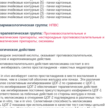
ковки ячейковые контурные (5) - пачки картонные.
ковки ячейковые контурные (1) - пачки картонные.
ковки ячейковые контурные (2) - пачки картонные.
ковки ячейковые контурные (3) - пачки картонные.
ковки ячейковые контурные (5) - пачки картонные.
армакологическая группа:
НПВС
ерапевтическая группа:
Противовоспалительные и
матические препараты; нестероидные противовоспалительные и
матические препараты; оксикамы
огическое действие
водное эноловой кислоты, оказывает противовоспалительное,
ское и жаропонижающее действие.
отивовоспалительного действия мелоксикама состоит в его
 ингибировать синтез простагландинов - известных медиаторов
in vivo ингибирует синтез простагландинов в месте воспаления в
пени, чем в слизистой оболочке желудка или почках. Эти различия
олее селективным ингибированием ЦОГ-2 по сравнению с ЦОГ-1.
что ингибирование ЦОГ-2 обеспечивает терапевтические действия
 как ингибирование постоянно присутствующего изофермента ЦОГ-1
ответственно за побочные действия со стороны желудка и почек.
ть мелоксикама в отношении ЦОГ-2 подтверждена в различных тест-
к in vitro, так и in vivo. Селективная способность мелоксикама
ь ЦОГ-2 показана при использовании в качестве тест-системы цельной