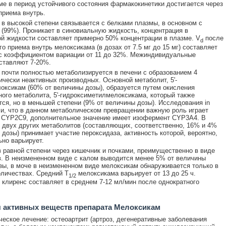
ме в период устойчивого состояния фармакокинетики достигается через
 приема внутрь.
в высокой степени связывается с белками плазмы, в основном с
(99%). Проникает в синовиальную жидкость, концентрация в
й жидкости составляет примерно 50% концентрации в плазме. V
после
d
го приема внутрь мелоксикама (в дозах от 7.5 мг до 15 мг) составляет
 с коэффициентом вариации от 11 до 32%. Межиндивидуальные
ставляют 7-20%.
почти полностью метаболизируется в печени с образованием 4
чески неактивных производных. Основной метаболит, 5'-
оксикам (60% от величины дозы), образуется путем окисления
ого метаболита, 5'-гидроксиметилмелоксикама, который также
тся, но в меньшей степени (9% от величины дозы). Исследования in
али, что в данном метаболическом превращении важную роль играет
 CYP2C9, дополнительное значение имеет изофермент CYP3A4. В
 двух других метаболитов (составляющих, соответственно, 16% и 4%
 дозы) принимает участие пероксидаза, активность которой, вероятно,
но варьирует.
 равной степени через кишечник и почками, преимущественно в виде
. В неизмененном виде с калом выводится менее 5% от величины
зы, в моче в неизмененном виде мелоксикам обнаруживается только в
личествах. Средний T
мелоксикама варьирует от 13 до 25 ч.
1/2
клиренс составляет в среднем 7-12 мл/мин после однократного
 активных веществ препарата Мелоксикам
еское лечение: остеоартрит (артроз, дегенеративные заболевания