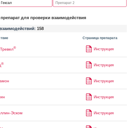
препарат для проверки взаимодействия
взаимодействий:
158
твие
Страница препарата
®
Тревел
Инструкция
®
д
Инструкция
рамон
Инструкция
тин
Инструкция
ллин-Эском
Инструкция