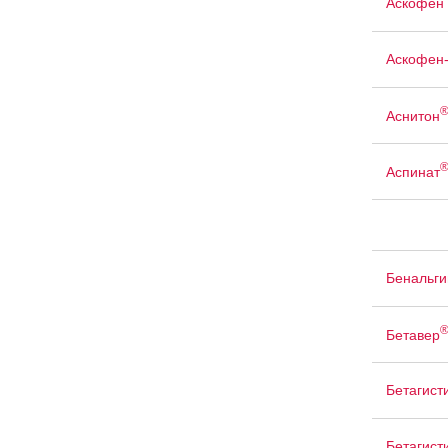
Аскофен 
Аскофен
Аснитон
Аспинат
Бенальги
Бетавер
Бетагист
Бетагист