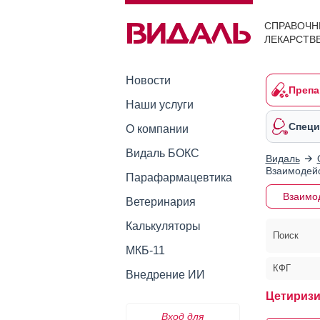
СПРАВОЧН
ЛЕКАРСТВ
Новости
Препа
Наши услуги
Специ
О компании
Видаль БОКС
Видаль
Взаимодейс
Парафармацевтика
Взаимо
Ветеринария
Калькуляторы
Поиск
МКБ-11
КФГ
Внедрение ИИ
Цетиризи
Вход для