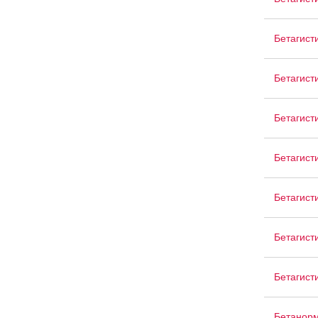
Бетагист
Бетагист
Бетагист
Бетагист
Бетагист
Бетагист
Бетагист
Бетанор