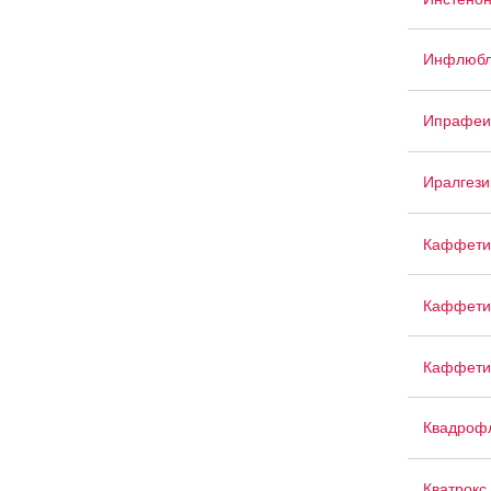
Инфлюбл
Ипрафеи
Иралгези
Каффети
Каффети
Каффети
Квадроф
Кватрокс