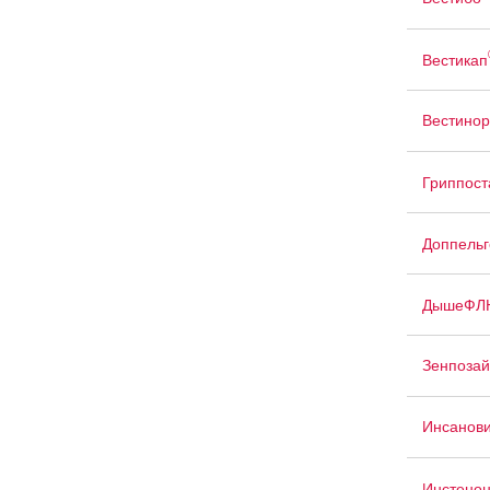
Вестикап
Вестино
Гриппост
Доппельг
ДышеФЛ
Зенпоза
Инсанов
Инстено