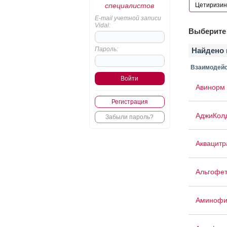
специалистов
E-mail учетной записи
Vidal:
Выберите 
Пароль:
Найдено 
Взаимодейс
Авинорм 
Регистрация
АджиКол
Забыли пароль?
Аквацит
Альгофе
Аминофи