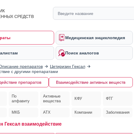
ИК
ЕННЫХ СРЕДСТВ
раты
Медицинская энциклопедия
алистам
Поиск аналогов
Описание препаратов
Цетиризин Гексал
твие с другими препаратами
действие препаратов
Взаимодействие активных веществ
По
Активные
КФУ
ФТГ
алфавиту
вещества
МКБ
АТХ
Компании
Заболевания
н Гексал взаимодействие