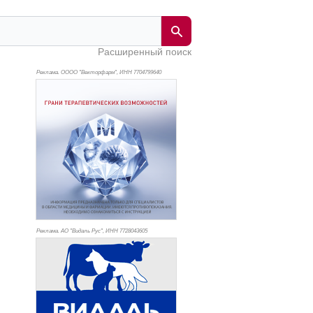
Расширенный поиск
Реклама. ОООО "Векторфарм", ИНН 770
4799640
Реклама. АО "Видаль Рус", ИНН 772
8043605