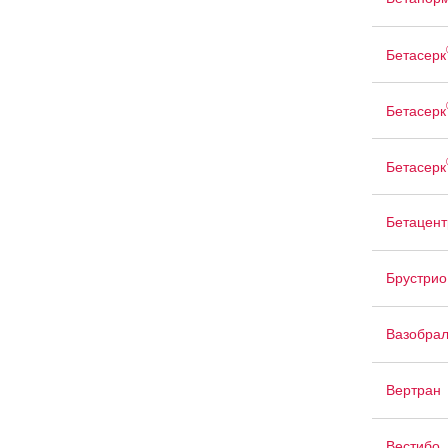
Бетасерк
Бетасерк
Бетасерк
Бетацент
Брустрио
Вазобра
Вертран
Вестибо