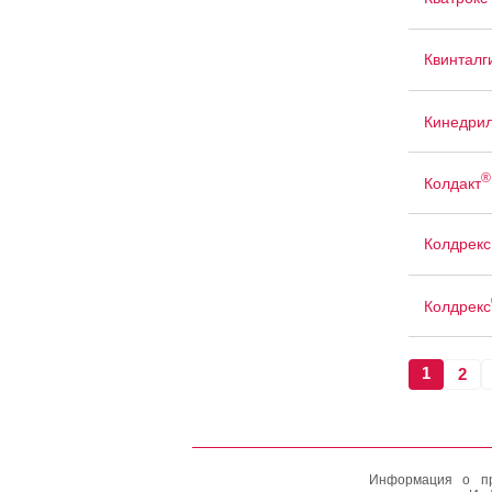
Квинталг
Кинедри
®
Колдакт
Колдрекс
Колдрекс
1
2
Информация о пр