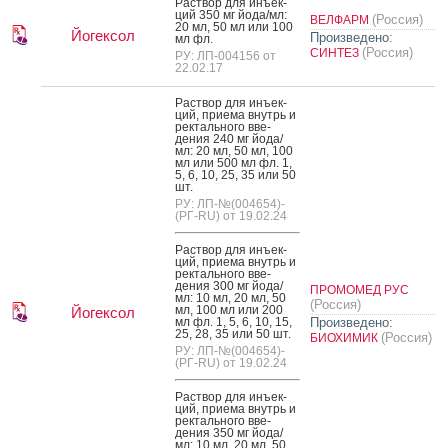
Рас­твор для инъ­ек­
ций 350 мг й­ода/мл:
(Россия)
ВЕЛФАРМ
20 мл, 50 мл или 100
Йогексол
Произведено:
мл фл.
(Россия)
СИНТЕЗ
РУ: ЛП-004156 от
22.02.17
Рас­твор для инъ­ек­
ций, при­ема внутрь и
рек­таль­но­го вве­
дения 240 мг й­ода/
мл: 20 мл, 50 мл, 100
мл или 500 мл фл. 1,
5, 6, 10, 25, 35 или 50
шт.
РУ: ЛП-№(004654)-
(РГ-RU) от 19.02.24
Рас­твор для инъ­ек­
ций, при­ема внутрь и
рек­таль­но­го вве­
дения 300 мг й­ода/
ПРОМОМЕД РУС
мл: 10 мл, 20 мл, 50
(Россия)
мл, 100 мл или 200
Йогексол
мл фл. 1, 5, 6, 10, 15,
Произведено:
25, 28, 35 или 50 шт.
(Россия)
БИОХИМИК
РУ: ЛП-№(004654)-
(РГ-RU) от 19.02.24
Рас­твор для инъ­ек­
ций, при­ема внутрь и
рек­таль­но­го вве­
дения 350 мг й­ода/
мл: 10 мл, 20 мл, 50