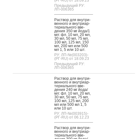
(РГ-RU) от 18.09.23
Предыдущий РУ:
ЛП-006365
Рас­твор для внут­ри­
вен­но­го и внут­ри­ар­
те­ри­аль­но­го вве­
дения 350 мг й­ода/1
мл: фл. 10 мл, 20 мл,
30 мл, 50 мл, 75 мл,
100 мл, 125 мл, 150
мл, 200 мл или 500
мл 1, 5 или 10 шт.
РУ: ЛП-№(003203)-
(РГ-RU) от 18.09.23
Предыдущий РУ:
ЛП-006365
Рас­твор для внут­ри­
вен­но­го и внут­ри­ар­
те­ри­аль­но­го вве­
дения 240 мг й­ода/
мл: фл. 10 мл, 20 мл,
30 мл, 50 мл, 75 мл,
100 мл, 125 мл, 200
мл или 500 мл 1, 5
или 10 шт.
РУ: ЛП-№(003915)-
(РГ-RU) от 06.12.23
Рас­твор для внут­ри­
вен­но­го и внут­ри­ар­
те­ри­аль­но­го вве­
дения 300 мг й­ода/