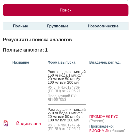
Полные
Групповые
Нозологические
Результаты поиска аналогов
Полные аналоги: 1
Название
Форма выпуска
Владелец рег. уд.
Рас­твор для инъ­ек­ций
150 мг й­ода/1 мл: фл.
20 мл или 50 мл, бут.
100 мл или 200 мл
РУ: ЛП-№(012476)-
(РГ-RU) от 27.05.21
Предыдущий РУ:
ЛП-007053
Рас­твор для инъ­ек­ций
270 мг й­ода/1 мл: фл.
20 мл или 50 мл, бут.
ПРОМОМЕД РУС
100 мл или 200 мл
(Россия)
Йодиксанол
РУ: ЛП-№(012476)-
Произведено:
(РГ-RU) от 27.05.21
(Россия)
БИОХИМИК