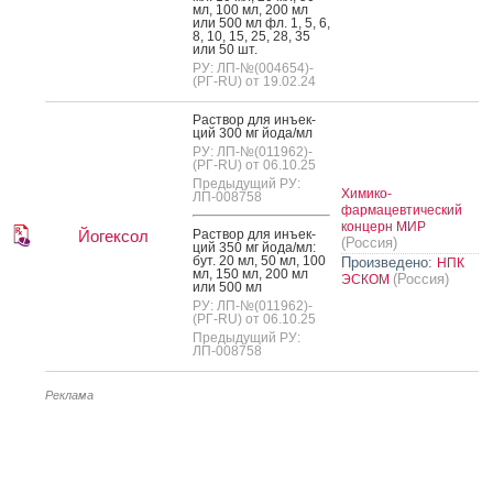
мл, 100 мл, 200 мл
или 500 мл фл. 1, 5, 6,
8, 10, 15, 25, 28, 35
или 50 шт.
РУ: ЛП-№(004654)-
(РГ-RU) от 19.02.24
Рас­твор для инъ­ек­
ций 300 мг й­ода/мл
РУ: ЛП-№(011962)-
(РГ-RU) от 06.10.25
Предыдущий РУ:
Химико-
ЛП-008758
фармацевтический
концерн МИР
Йогексол
Рас­твор для инъ­ек­
(Россия)
ций 350 мг й­ода/мл:
бут. 20 мл, 50 мл, 100
Произведено:
НПК
мл, 150 мл, 200 мл
(Россия)
ЭСКОМ
или 500 мл
РУ: ЛП-№(011962)-
(РГ-RU) от 06.10.25
Предыдущий РУ:
ЛП-008758
Реклама