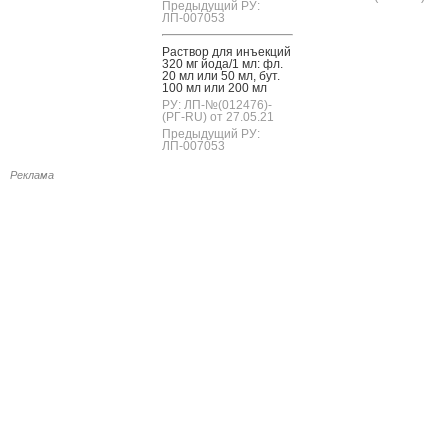
Предыдущий РУ:
ЛП-007053
Рас­твор для инъ­ек­ций
320 мг й­ода/1 мл: фл.
20 мл или 50 мл, бут.
100 мл или 200 мл
РУ: ЛП-№(012476)-
(РГ-RU) от 27.05.21
Предыдущий РУ:
ЛП-007053
Реклама