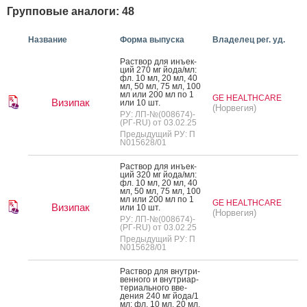
Групповые аналоги: 48
Название
Форма выпуска
Владелец рег. уд.
Рас­твор для инъ­ек­
ций 270 мг й­ода/мл:
фл. 10 мл, 20 мл, 40
мл, 50 мл, 75 мл, 100
мл или 200 мл по 1
GE HEALTHCARE
Визипак
или 10 шт.
(Норвегия)
РУ: ЛП-№(008674)-
(РГ-RU) от 03.02.25
Предыдущий РУ: П
N015628/01
Рас­твор для инъ­ек­
ций 320 мг й­ода/мл:
фл. 10 мл, 20 мл, 40
мл, 50 мл, 75 мл, 100
мл или 200 мл по 1
GE HEALTHCARE
Визипак
или 10 шт.
(Норвегия)
РУ: ЛП-№(008674)-
(РГ-RU) от 03.02.25
Предыдущий РУ: П
N015628/01
Рас­твор для внут­ри­
вен­но­го и внут­ри­ар­
те­ри­аль­но­го вве­
дения 240 мг й­ода/1
мл: фл. 10 мл, 20 мл,