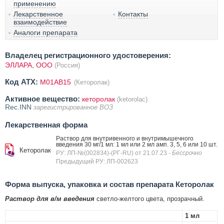
применению
Лекарственное
Контакты
взаимодействие
Аналоги препарата
Владелец регистрационного удостоверения:
ЭЛЛАРА, ООО
(Россия)
Код ATX:
M01AB15
(Кеторолак)
Активное вещество:
кеторолак
(ketorolac)
Rec.INN
зарегистрированное ВОЗ
Лекарственная форма
Раствор для внутривенного и внутримышечного
введения 30 мг/1 мл: 1 мл или 2 мл амп. 3, 5, 6 или 10 шт.
Кеторолак
РУ: ЛП-№(002834)-(РГ-RU) от 21.07.23
- Бессрочно
Предыдущий РУ: ЛП-002623
Форма выпуска, упаковка и состав препарата Кеторолак
Раствор для в/м введения
светло-желтого цвета, прозрачный.
1 мл