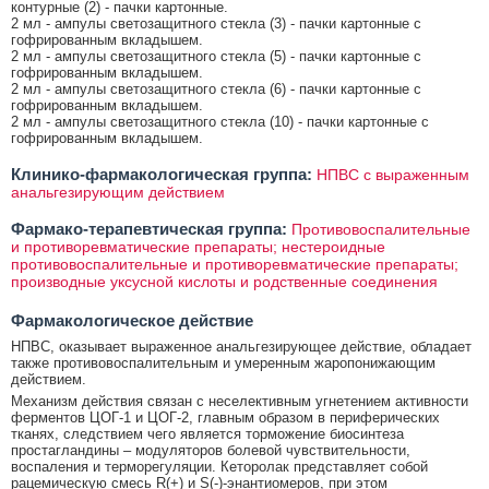
контурные (2) - пачки картонные.
2 мл - ампулы светозащитного стекла (3) - пачки картонные с
гофрированным вкладышем.
2 мл - ампулы светозащитного стекла (5) - пачки картонные с
гофрированным вкладышем.
2 мл - ампулы светозащитного стекла (6) - пачки картонные с
гофрированным вкладышем.
2 мл - ампулы светозащитного стекла (10) - пачки картонные с
гофрированным вкладышем.
Клинико-фармакологическая группа:
НПВС с выраженным
анальгезирующим действием
Фармако-терапевтическая группа:
Противовоспалительные
и противоревматические препараты; нестероидные
противовоспалительные и противоревматические препараты;
производные уксусной кислоты и родственные соединения
Фармакологическое действие
НПВС, оказывает выраженное анальгезирующее действие, обладает
также противовоспалительным и умеренным жаропонижающим
действием.
Механизм действия связан с неселективным угнетением активности
ферментов ЦОГ-1 и ЦОГ-2, главным образом в периферических
тканях, следствием чего является торможение биосинтеза
простагландины – модуляторов болевой чувствительности,
воспаления и терморегуляции. Кеторолак представляет собой
рацемическую смесь R(+) и S(-)-энантиомеров, при этом