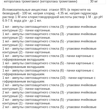
кеторолака трометамол (кеторолака трометамин)
30 мг
Вспомогательные вещества
: этанол 95% (в пересчете на
безводный) - 100 мг, натрия хлорид - 4.35 мг, натрия гидроксида
раствор 1 М или хлористоводородной кислоты раствор 1 М - до pH
6.9-7.9, вода д/и - до 1 мл.
1 мл - ампулы светозащитного стекла (3) - упаковки ячейковые
контурные (1) - пачки картонные.
1 мл - ампулы светозащитного стекла (3) - упаковки ячейковые
контурные (2) - пачки картонные.
1 мл - ампулы светозащитного стекла (5) - упаковки ячейковые
контурные (1) - пачки картонные.
1 мл - ампулы светозащитного стекла (5) - упаковки ячейковые
контурные (2) - пачки картонные.
1 мл - ампулы светозащитного стекла (3) - пачки картонные с
гофрированным вкладышем.
1 мл - ампулы светозащитного стекла (5) - пачки картонные с
гофрированным вкладышем.
1 мл - ампулы светозащитного стекла (6) - пачки картонные с
гофрированным вкладышем.
1 мл - ампулы светозащитного стекла (10) - пачки картонные с
гофрированным вкладышем.
2 мл - ампулы светозащитного стекла (3) - упаковки ячейковые
контурные (1) - пачки картонные.
2 мл - ампулы светозащитного стекла (3) - упаковки ячейковые
контурные (2) - пачки картонные.
2 мл - ампулы светозащитного стекла (5) - упаковки ячейковые
контурные (1) - пачки картонные.
2 мл - ампулы светозащитного стекла (5) - упаковки ячейковые