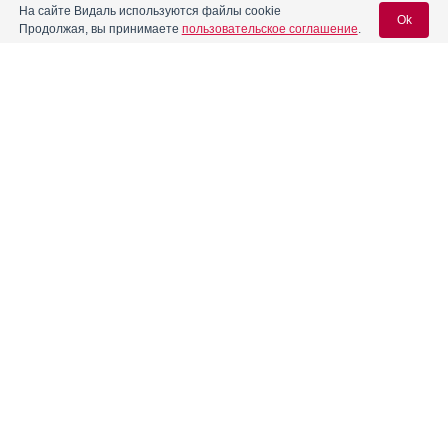
На сайте Видаль используются файлы cookie
Ok
Продолжая, вы принимаете
пользовательское соглашение
.
Содержание
Вход для специалистов
E-mail учетной записи Vidal:
Форма выпуска, упаковка и состав
Клинико-фармакологич. группа
Пароль:
Фармако-терапевтическая группа
Фармакологическое действие
Фармакокинетика
Показания препарата
Регистрация
Забыли пароль?
Режим дозирования
Побочное действие