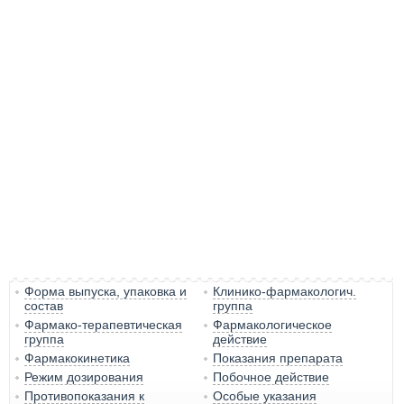
Форма выпуска, упаковка и
Клинико-фармакологич.
состав
группа
Фармако-терапевтическая
Фармакологическое
группа
действие
Фармакокинетика
Показания препарата
Режим дозирования
Побочное действие
Противопоказания к
Особые указания