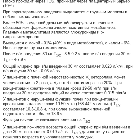
Плохо проходит через ГЭБ, проникает через плацентарный барьер
(10%).
При парентеральном введении выделяется с грудным молоком в
небольших количествах.
Более 50% введенной дозы метаболизируется в печени с
образованием фармакологически неактивных метаболитов.
Главными метаболитами являются глюкурониды и p-
гидроксикеторолак.
Выводится с мочой - 91% (40% в виде метаболитов), с калом - 6%.
Не выводится путем гемодиализа.
После в/м введения 30 мг T
- 3.5-9.2 ч, после в/в введения 30 мг
1/2
T
- 4-7.9 ч.
1/2
Общий клиренс при в/м введении 30 мг составляет 0.023 л/кг/ч, при
в/в инфузии 30 мг - 0.03 л/кг/ч.
У пациентов с почечной недостаточностью V
кеторолака может
d
увеличиваться в 2 раза, а V
его R-энантиомера - на 20%. При
d
концентрации креатинина в плазме крови 19-50 мг/л при в/м
введении 30 мг средства общий клиренс составляет 0.015 л/кг/ч.
У пациентов с нарушением функции почек при концентрации
креатинина в плазме крови 19-50 мг/л (168-442 мкмоль/л) T
1/2
составляет 10.3-10.8 ч, при более выраженной почечной
недостаточности - более 13.6 ч.
Функция печени не оказывает влияния на T
.
1/2
У пациентов пожилого возраста общий клиренс при в/м введении в
дозе 30 мг составляет 0.019 л/кг/ч. T
удлиняется у пациентов
1/2
пожилого возраста и укорачивается у молодых.