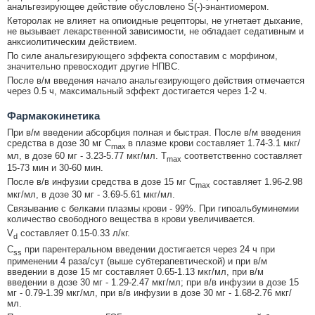
анальгезирующее действие обусловлено S(-)-энантиомером.
Кеторолак не влияет на опиоидные рецепторы, не угнетает дыхание,
не вызывает лекарственной зависимости, не обладает седативным и
анксиолитическим действием.
По силе анальгезирующего эффекта сопоставим с морфином,
значительно превосходит другие НПВС.
После в/м введения начало анальгезирующего действия отмечается
через 0.5 ч, максимальный эффект достигается через 1-2 ч.
Фармакокинетика
При в/м введении абсорбция полная и быстрая. После в/м введения
средства в дозе 30 мг C
в плазме крови составляет 1.74-3.1 мкг/
max
мл, в дозе 60 мг - 3.23-5.77 мкг/мл. Т
соответственно составляет
max
15-73 мин и 30-60 мин.
После в/в инфузии средства в дозе 15 мг C
составляет 1.96-2.98
max
мкг/мл, в дозе 30 мг - 3.69-5.61 мкг/мл.
Связывание с белками плазмы крови - 99%. При гипоальбуминемии
количество свободного вещества в крови увеличивается.
V
составляет 0.15-0.33 л/кг.
d
C
при парентеральном введении достигается через 24 ч при
ss
применении 4 раза/сут (выше субтерапевтической) и при в/м
введении в дозе 15 мг составляет 0.65-1.13 мкг/мл, при в/м
введении в дозе 30 мг - 1.29-2.47 мкг/мл; при в/в инфузии в дозе 15
мг - 0.79-1.39 мкг/мл, при в/в инфузии в дозе 30 мг - 1.68-2.76 мкг/
мл.