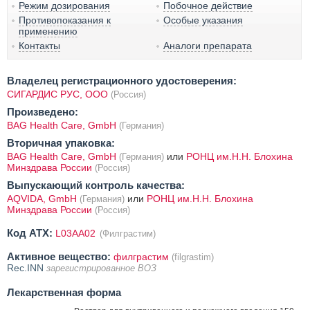
Режим дозирования
Побочное действие
Противопоказания к
Особые указания
применению
Контакты
Аналоги препарата
Владелец регистрационного удостоверения:
СИГАРДИС РУС, ООО
(Россия)
Произведено:
BAG Health Care, GmbH
(Германия)
Вторичная упаковка:
BAG Health Care, GmbH
или
РОНЦ им.Н.Н. Блохина
(Германия)
Минздрава России
(Россия)
Выпускающий контроль качества:
AQVIDA, GmbH
или
РОНЦ им.Н.Н. Блохина
(Германия)
Минздрава России
(Россия)
Код ATX:
L03AA02
(Филграстим)
Активное вещество:
филграстим
(filgrastim)
Rec.INN
зарегистрированное ВОЗ
Лекарственная форма