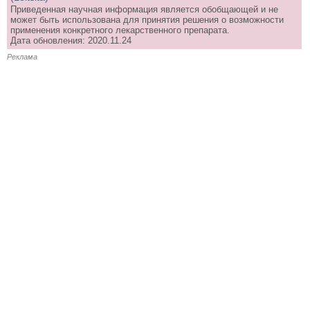
Приведенная научная информация является обобщающей и не
может быть использована для принятия решения о возможности
применения конкретного лекарственного препарата.
Дата обновления: 2020.11.24
Реклама