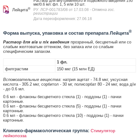
Раствор для внутривенного и подкожного введения 150
мкг/0.6 мл: фл. 1, 5 или 10 шт.
®
Лейцита
РУ: ЛСР-001783/08 от 17.03.08
- Отмена гос.
регистрации
Дата переоформления: 27.06.18
®
Форма выпуска, упаковка и состав препарата Лейцита
Раствор для в/в и п/к введения
прозрачный, бесцветный или со
слабым желтоватым оттенком, без запаха или со слабым
специфическим запахом.
1 фл.
филграстим
150 мкг (15 млн ЕД)
Вспомогательные вещества
: натрия ацетат - 74.8 мкг, уксусная
кислота - 305.2 мкг, сорбитол - 30 мг, полисорбат 80 - 24 мкг, вода д/и
- до 0.6 мл.
0.6 мл - флаконы бесцветного стекла (1) - поддоны (1) - пачки
картонные.
0.6 мл - флаконы бесцветного стекла (5) - поддоны (1) - пачки
картонные.
0.6 мл - флаконы бесцветного стекла (10) - поддоны (1) - пачки
картонные.
Клинико-фармакологическая группа:
Стимулятор
лейкопоэза