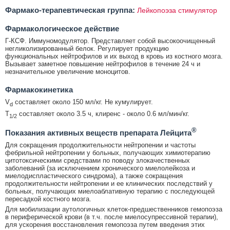
Фармако-терапевтическая группа:
Лейкопоэза стимулятор
Фармакологическое действие
Г-КСФ. Иммуномодулятор. Представляет собой высокоочищенный
негликолизированный белок. Регулирует продукцию
функциональных нейтрофилов и их выход в кровь из костного мозга.
Вызывает заметное повышение нейтрофилов в течение 24 ч и
незначительное увеличение моноцитов.
Фармакокинетика
V
составляет около 150 мл/кг. Не кумулирует.
d
T
составляет около 3.5 ч, клиренс - около 0.6 мл/мин/кг.
1/2
®
Показания активных веществ препарата Лейцита
Для сокращения продолжительности нейтропении и частоты
фебрильной нейтропении у больных, получающих химиотерапию
цитотоксическими средствами по поводу злокачественных
заболеваний (за исключением хронического миелолейкоза и
миелодиспластического синдрома), а также сокращения
продолжительности нейтропении и ее клинических последствий у
больных, получающих миелоаблативную терапию с последующей
пересадкой костного мозга.
Для мобилизации аутологичных клеток-предшественников гемопоэза
в периферической крови (в т.ч. после миелосупрессивной терапии),
для ускорения восстановления гемопоэза путем введения этих