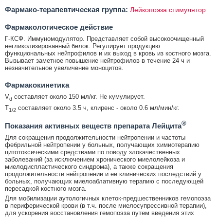
Фармако-терапевтическая группа:
Лейкопоэза стимулятор
Фармакологическое действие
Г-КСФ. Иммуномодулятор. Представляет собой высокоочищенный
негликолизированный белок. Регулирует продукцию
функциональных нейтрофилов и их выход в кровь из костного мозга.
Вызывает заметное повышение нейтрофилов в течение 24 ч и
незначительное увеличение моноцитов.
Фармакокинетика
V
составляет около 150 мл/кг. Не кумулирует.
d
T
составляет около 3.5 ч, клиренс - около 0.6 мл/мин/кг.
1/2
®
Показания активных веществ препарата Лейцита
Для сокращения продолжительности нейтропении и частоты
фебрильной нейтропении у больных, получающих химиотерапию
цитотоксическими средствами по поводу злокачественных
заболеваний (за исключением хронического миелолейкоза и
миелодиспластического синдрома), а также сокращения
продолжительности нейтропении и ее клинических последствий у
больных, получающих миелоаблативную терапию с последующей
пересадкой костного мозга.
Для мобилизации аутологичных клеток-предшественников гемопоэза
в периферической крови (в т.ч. после миелосупрессивной терапии),
для ускорения восстановления гемопоэза путем введения этих