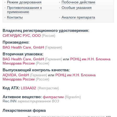
Режим дозирования
Побочное действие
Противопоказания к
Особые указания
применению
Контакты
Аналоги препарата
Владелец регистрационного удостоверения:
СИГАРДИС РУС, ООО
(Россия)
Произведено:
BAG Health Care, GmbH
(Германия)
Вторичная упаковка:
BAG Health Care, GmbH
или
РОНЦ им.Н.Н. Блохина
(Германия)
Минздрава России
(Россия)
Выпускающий контроль качества:
AQVIDA, GmbH
или
РОНЦ им.Н.Н. Блохина
(Германия)
Минздрава России
(Россия)
Код ATX:
L03AA02
(Филграстим)
Активное вещество:
филграстим
(filgrastim)
Rec.INN
зарегистрированное ВОЗ
Лекарственная форма