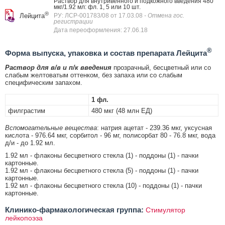
Раствор для внутривенного и подкожного введения 480
мкг/1.92 мл: фл. 1, 5 или 10 шт.
®
Лейцита
РУ: ЛСР-001783/08 от 17.03.08
- Отмена гос.
регистрации
Дата переоформления: 27.06.18
®
Форма выпуска, упаковка и состав препарата Лейцита
Раствор для в/в и п/к введения
прозрачный, бесцветный или со
слабым желтоватым оттенком, без запаха или со слабым
специфическим запахом.
1 фл.
филграстим
480 мкг (48 млн ЕД)
Вспомогательные вещества
: натрия ацетат - 239.36 мкг, уксусная
кислота - 976.64 мкг, сорбитол - 96 мг, полисорбат 80 - 76.8 мкг, вода
д/и - до 1.92 мл.
1.92 мл - флаконы бесцветного стекла (1) - поддоны (1) - пачки
картонные.
1.92 мл - флаконы бесцветного стекла (5) - поддоны (1) - пачки
картонные.
1.92 мл - флаконы бесцветного стекла (10) - поддоны (1) - пачки
картонные.
Клинико-фармакологическая группа:
Стимулятор
лейкопоэза