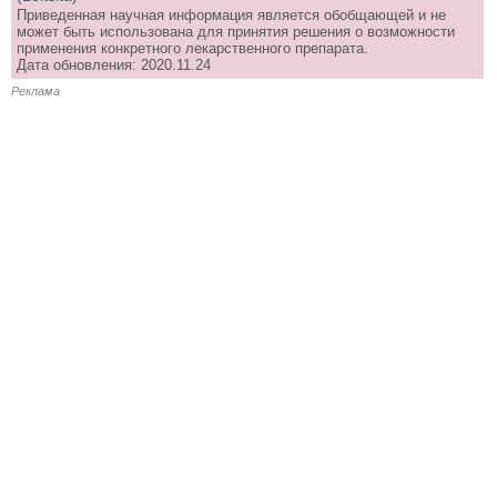
Приведенная научная информация является обобщающей и не
может быть использована для принятия решения о возможности
применения конкретного лекарственного препарата.
Дата обновления: 2020.11.24
Реклама