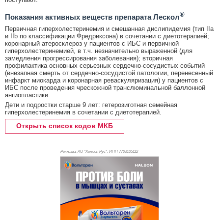
®
Показания активных веществ препарата Лескол
Первичная гиперхолестеринемия и смешанная дислипидемия (тип IIа
и IIb по классификации Фредриксона) в сочетании с диетотерапией;
коронарный атеросклероз у пациентов с ИБС и первичной
гиперхолестеринемией, в т.ч. незначительно выраженной (для
замедления прогрессирования заболевания); вторичная
профилактика основных серьезных сердечно-сосудистых событий
(внезапная смерть от сердечно-сосудистой патологии, перенесенный
инфаркт миокарда и коронарная реваскуляризация) у пациентов с
ИБС после проведения чрескожной транслюминальной баллонной
ангиопластики.
Дети и подростки старше 9 лет: гетерозиготная семейная
гиперхолестеринемия в сочетании с диетотерапией.
Открыть список кодов МКБ
Реклама. АО "Хелеон Рус", ИНН 770
3105112