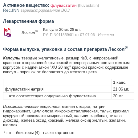
Активное вещество:
флувастатин
(fluvastatin)
Rec.INN
зарегистрированное ВОЗ
Лекарственная форма
Капсулы 20 мг: 28 шт.
®
Лескол
РУ: П N011859/01 от 07.07.06
- Истекло
®
Форма выпуска, упаковка и состав препарата Лескол
Капсулы
твердые желатиновые, размер №3, с непрозрачной
красновато-коричневой крышечкой и непрозрачным светло-желтым
корпусом с надпечаткой "XU 20 mg" красной краской; содержимое
капсул - порошок от беловатого до желтого цвета.
1 капс.
флувастатин натрия
21.06 мг,
что соответствует содержанию флувастатина
20 мг
Вспомогательные вещества
: магния стеарат, натрия
гидрокарбонат, целлюлоза микрокристаллическая, тальк, крахмал
кукурузный прежелатинизированный, кальция карбонат, титана
диоксид, железа оксид красный, железа оксид желтый, желатин,
шеллак.
7 шт. - блистеры (4) - пачки картонные.