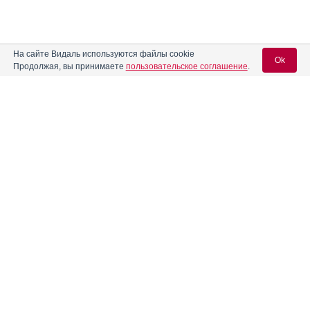
На сайте Видаль используются файлы cookie
Ok
Продолжая, вы принимаете
пользовательское соглашение
.
Содержание
Вход для специалистов
E-mail учетной записи Vidal:
Форма выпуска, упаковка и состав
Клинико-фармакологич. группа
Пароль:
Фармако-терапевтическая группа
Фармакологическое действие
Фармакокинетика
Показания препарата
Регистрация
Забыли пароль?
Режим дозирования