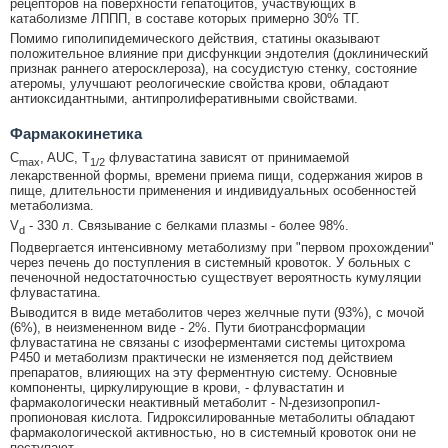
рецепторов на поверхности гепатоцитов, участвующих в
катаболизме ЛППП, в составе которых примерно 30% ТГ.
Помимо гиполипидемического действия, статины оказывают
положительное влияние при дисфункции эндотелия (доклинический
признак раннего атеросклероза), на сосудистую стенку, состояние
атеромы, улучшают реологические свойства крови, обладают
антиоксидантными, антипролиферативными свойствами.
Фармакокинетика
C
, AUC, T
флувастатина зависят от принимаемой
max
1/2
лекарственной формы, времени приема пищи, содержания жиров в
пище, длительности применения и индивидуальных особенностей
метаболизма.
V
- 330 л. Связывание с белками плазмы - более 98%.
d
Подвергается интенсивному метаболизму при "первом прохождении"
через печень до поступления в системный кровоток. У больных с
печеночной недостаточностью существует вероятность кумуляции
флувастатина.
Выводится в виде метаболитов через желчные пути (93%), с мочой
(6%), в неизмененном виде - 2%. Пути биотрансформации
флувастатина не связаны с изоферментами системы цитохрома
Р450 и метаболизм практически не изменяется под действием
препаратов, влияющих на эту ферментную систему. Основные
компоненты, циркулирующие в крови, - флувастатин и
фармакологически неактивный метаболит - N-дезизопропил-
пропионовая кислота. Гидроксилированные метаболиты обладают
фармакологической активностью, но в системный кровоток они не
поступают.