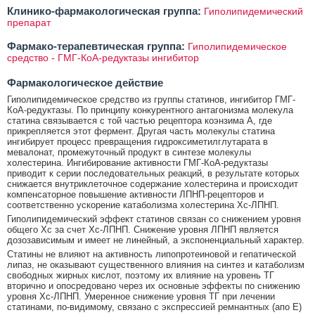
Клинико-фармакологическая группа:
Гиполипидемический
препарат
Фармако-терапевтическая группа:
Гиполипидемическое
средство - ГМГ-КоА-редуктазы ингибитор
Фармакологическое действие
Гиполипидемическое средство из группы статинов, ингибитор ГМГ-
КоА-редуктазы. По принципу конкурентного антагонизма молекула
статина связывается с той частью рецептора коэнзима А, где
прикрепляется этот фермент. Другая часть молекулы статина
ингибирует процесс превращения гидроксиметилглутарата в
мевалонат, промежуточный продукт в синтезе молекулы
холестерина. Ингибирование активности ГМГ-КоА-редуктазы
приводит к серии последовательных реакций, в результате которых
снижается внутриклеточное содержание холестерина и происходит
компенсаторное повышение активности ЛПНП-рецепторов и
соответственно ускорение катаболизма холестерина Xc-ЛПНП.
Гиполипидемический эффект статинов связан со снижением уровня
общего Хс за счет Хс-ЛПНП. Снижение уровня ЛПНП является
дозозависимым и имеет не линейный, а экспоненциальный характер.
Статины не влияют на активность липопротеиновой и гепатической
липаз, не оказывают существенного влияния на синтез и катаболизм
свободных жирных кислот, поэтому их влияние на уровень ТГ
вторично и опосредовано через их основные эффекты по снижению
уровня Хс-ЛПНП. Умеренное снижение уровня ТГ при лечении
статинами, по-видимому, связано с экспрессией ремнантных (апо Е)