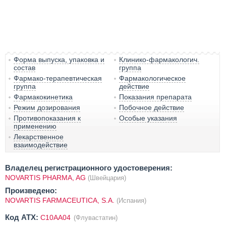
Форма выпуска, упаковка и
Клинико-фармакологич.
состав
группа
Фармако-терапевтическая
Фармакологическое
группа
действие
Фармакокинетика
Показания препарата
Режим дозирования
Побочное действие
Противопоказания к
Особые указания
применению
Лекарственное
взаимодействие
Владелец регистрационного удостоверения:
NOVARTIS PHARMA, AG
(Швейцария)
Произведено:
NOVARTIS FARMACEUTICA, S.A.
(Испания)
Код ATX:
C10AA04
(Флувастатин)