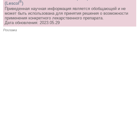
®
(Lescol
)
Приведенная научная информация является обобщающей и не
может быть использована для принятия решения о возможности
применения конкретного лекарственного препарата.
Дата обновления: 2023.05.29
Реклама