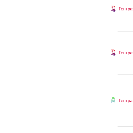
Гептра
Гептра
Гептра