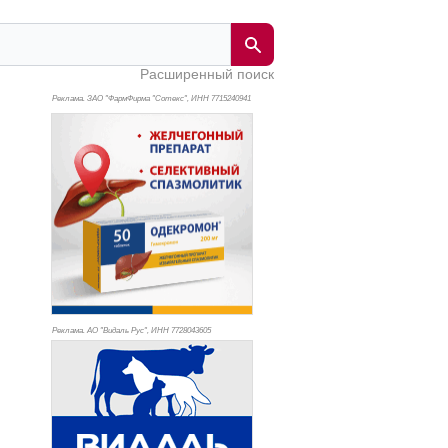
Расширенный поиск
Реклама. ЗАО "ФармФирма "Сотекс", ИНН 771
5240941
Реклама. АО "Видаль Рус", ИНН 772
8043605