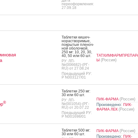
Дата
переоформления:
27.09.18
Таб­летки ки­шеч­
но­рас­тво­римые,
пок­ры­тые пле­ноч­
ной обо­лоч­кой,
250 мг: 10, 20, 30,
миновая
ТАТХИМФАРМПРЕПАР
40, 50 или 60 шт.
а
(Россия)
Ы
РУ: ЛП-
№(006682)-(РГ-
RU) от 27.08.24
Предыдущий РУ:
Р N003127/01
Таб­летки 250 мг:
30 или 60 шт.
(Россия)
ПИК-ФАРМА
РУ: ЛП-
®
ор
№(001054)-(РГ-
Произведено:
ПИК-
RU) от 20.07.22
(Россия)
ФАРМА ЛЕК
Предыдущий РУ:
Р N001698/01
Таб­летки 500 мг:
(Россия)
ПИК-ФАРМА
30 или 60 шт.
Произведено:
ПИК-