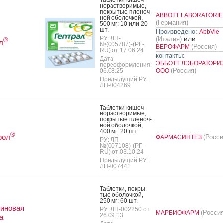
но­рас­тво­римые,
пок­ры­тые пле­ноч­
ABBOTT LABORATORIE
ной обо­лоч­кой,
(Германия)
500 мг: 10 или 20
шт.
Произведено:
AbbVie
РУ: ЛП-
или
(Италия)
®
л
№(005787)-(РГ-
(Россия)
ВЕРОФАРМ
RU) от 17.06.24
контакты:
Дата
ЭББОТТ ЛЭБОРАТОРИ
переоформления:
(Россия)
06.08.25
ООО
Предыдущий РУ:
ЛП-004269
Таб­летки ки­шеч­
но­рас­тво­римые,
пок­ры­тые пле­ноч­
ной обо­лоч­кой,
400 мг: 20 шт.
®
фол
(Росси
ФАРМАСИНТЕЗ
РУ: ЛП-
№(007108)-(РГ-
RU) от 03.10.24
Предыдущий РУ:
ЛП-007441
Таб­летки, пок­ры­
тые обо­лоч­кой,
250 мг: 60 шт.
иновая
РУ: ЛП-002250 от
(Россия
МАРБИОФАРМ
26.09.13
а