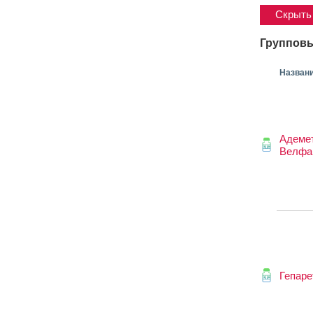
Скрыть 
Групповы
Назван
Адеме
Велфа
Гепаре