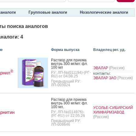
аналоги
Групповые аналоги
Нозологические аналоги
ты поиска аналогов
налоги: 4
ие
Форма выпуска
Владелец рег. уд.
Рас­твор для при­ема
внутрь 300 мг/мл: фл.
100 мл
(Россия)
ЭВАЛАР
®
арнил
РУ: ЛП-№(011194)-(РГ-
контакты:
RU) от 04.08.25
(Россия)
ЭВАЛАР ЗАО
Предыдущий РУ:
ЛП-003924
Рас­твор для при­ема
внутрь 300 мг/мл: фл.
100 мл.
УСОЛЬЕ-СИБИРСКИЙ
рнитин
РУ: ЛП-№(014976)-
ХИМФАРМЗАВОД
(РГ-RU) от 22.05.26
(Россия)
Предыдущий РУ:
ЛП-008646