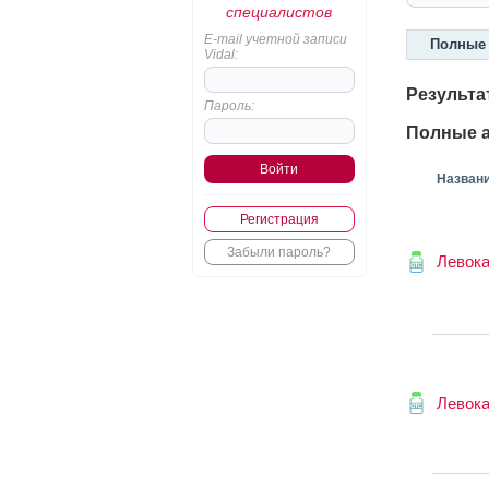
специалистов
E-mail учетной записи
Полные 
Vidal:
Результа
Пароль:
Полные а
Назван
Регистрация
Забыли пароль?
Левок
Левока