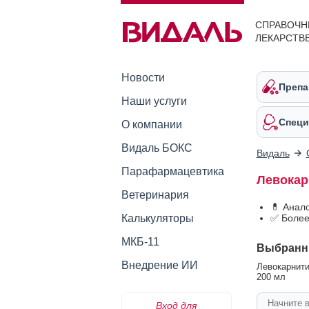
СПРАВОЧН
ЛЕКАРСТВ
Новости
Препа
Наши услуги
Специ
О компании
Видаль БОКС
Видаль
Парафармацевтика
Левокар
Ветеринария
💊 Анал
Калькуляторы
✅ Более
МКБ-11
Выбранн
Внедрение ИИ
Левокарнити
200 мл
Вход для