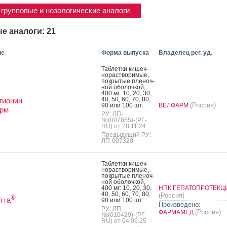
групповые и нозологические аналоги
е аналоги: 21
ие
Форма выпуска
Владелец рег. уд.
Таб­летки ки­шеч­
но­рас­тво­римые,
пок­ры­тые пле­ноч­
ной обо­лоч­кой,
400 мг: 10, 20, 30,
40, 50, 60, 70, 80,
тионин
(Россия)
90 или 100 шт.
ВЕЛФАРМ
рм
РУ: ЛП-
№(007855)-(РГ-
RU) от 28.11.24
Предыдущий РУ:
ЛП-007320
Таб­летки ки­шеч­
но­рас­тво­римые,
пок­ры­тые пле­ноч­
ной обо­лоч­кой,
400 мг: 10, 20, 30,
НПК ГЕПАТОПРОТЕКЦ
40, 50, 60, 70, 80,
(Россия)
®
тта
90 или 100 шт.
Произведено:
РУ: ЛП-
(Россия)
ФАРМАМЕД
№(010429)-(РГ-
RU) от 04.06.25