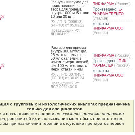
Гра­нулы ши­пучие для
(Россия)
ПИК-ФАРМА
при­готов­ле­ния рас­
Произведено:
тво­ра для при­ема
E-
внутрь 1000 мг/5 г: пак.
PHARMA TRENTO
10 или 30 шт.
®
р
(Италия)
РУ: ЛП-№(000613)-
контакты:
(РГ-RU) от 05.03.22
ПИК-ФАРМА ООО
Предыдущий РУ:
(Россия)
ЛП-004199
Рас­твор для при­ема
внутрь 300 мг/мл: фл.
25 мл с ка­пельн., фл.
(Россия)
ПИК-ФАРМА
50 мл с ка­пельн. в
Произведено:
ПИК-
компл. с мерн. лож­кой,
(Россия)
ФАРМА ЛЕК
фл. 100 мл в компл. с
®
р
мерн. ста­кан­чи­ком
контакты:
РУ: ЛП-№(007045)-
ПИК-ФАРМА ООО
(РГ-RU) от 30.09.24
(Россия)
Предыдущий РУ:
ЛСР-006143/10
ция о групповых и нозологических аналогах предназначена
только для специалистов.
 и нозологические аналоги
не являются полными аналогами
ов
, решение об их использовании может быть принято только
том при назначении терапии в отсутствие препаратов первой