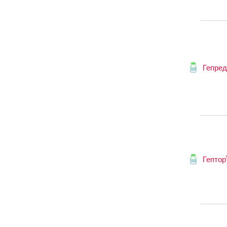
Гепред
Гептор