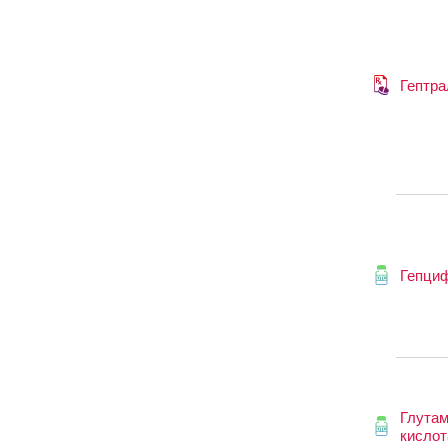
Гептра
Гепци
Глутам
кислот