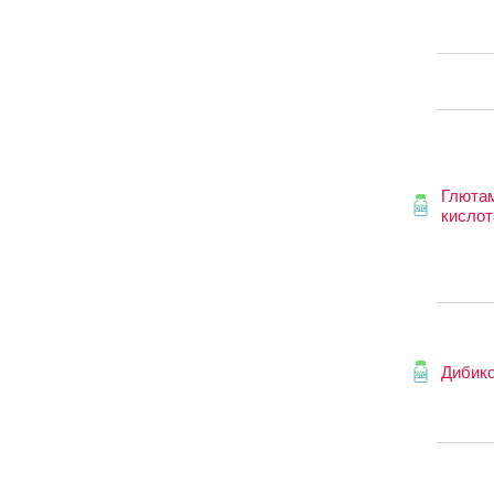
Глюта
кислот
Дибик