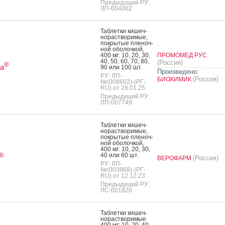
Предыдущий РУ:
ЛП-004002
Таб­летки ки­шеч­
но­рас­тво­римые,
пок­ры­тые пле­ноч­
ной обо­лоч­кой,
400 мг: 10, 20, 30,
ПРОМОМЕД РУС
40, 50, 60, 70, 80,
(Россия)
®
а
90 или 100 шт.
Произведено:
РУ: ЛП-
(Россия)
БИОХИМИК
№(008602)-(РГ-
RU) от 28.01.25
Предыдущий РУ:
ЛП-007749
Таб­летки ки­шеч­
но­рас­тво­римые,
пок­ры­тые пле­ноч­
ной обо­лоч­кой,
400 мг: 10, 20, 30,
40 или 60 шт.
®
(Россия)
ВЕРОФАРМ
РУ: ЛП-
№(003968)-(РГ-
RU) от 12.12.23
Предыдущий РУ:
ЛС-001820
Таб­летки ки­шеч­
но­рас­тво­римые
400 мг: 10, 20, 40