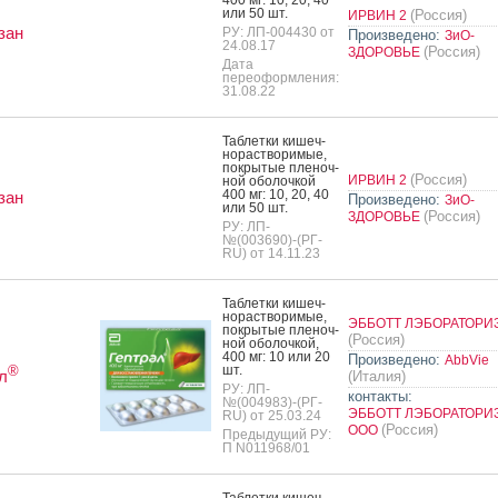
или 50 шт.
(Россия)
ИРВИН 2
зан
РУ: ЛП-004430 от
Произведено:
ЗиО-
24.08.17
(Россия)
ЗДОРОВЬЕ
Дата
переоформления:
31.08.22
Таб­летки ки­шеч­
но­рас­тво­римые,
пок­ры­тые пле­ноч­
(Россия)
ИРВИН 2
ной обо­лоч­кой
400 мг: 10, 20, 40
зан
Произведено:
ЗиО-
или 50 шт.
(Россия)
ЗДОРОВЬЕ
РУ: ЛП-
№(003690)-(РГ-
RU) от 14.11.23
Таб­летки ки­шеч­
но­рас­тво­римые,
ЭББОТТ ЛЭБОРАТОРИ
пок­ры­тые пле­ноч­
(Россия)
ной обо­лоч­кой,
400 мг: 10 или 20
Произведено:
AbbVie
шт.
®
л
(Италия)
РУ: ЛП-
контакты:
№(004983)-(РГ-
ЭББОТТ ЛЭБОРАТОРИ
RU) от 25.03.24
(Россия)
ООО
Предыдущий РУ:
П N011968/01
Таб­летки ки­шеч­