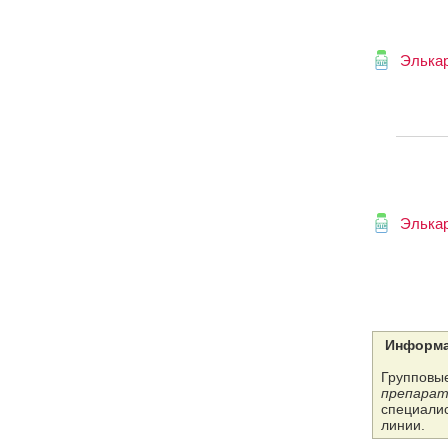
Элька
Элька
Информа
Групповые
препарат
специалис
линии.