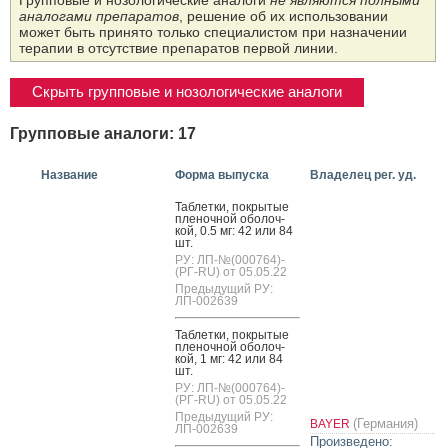
Групповые и нозологические аналоги
не являются полными
аналогами препаратов
, решение об их использовании
может быть принято только специалистом при назначении
терапии в отсутствие препаратов первой линии.
Скрыть групповые и нозологические аналоги
Групповые аналоги: 17
Название
Форма выпуска
Владелец рег. уд.
Таб­летки, пок­ры­тые
пле­ноч­ной обо­лоч­
кой, 0.5 мг: 42 или 84
шт.
РУ: ЛП-№(000764)-
(РГ-RU) от 05.05.22
Предыдущий РУ:
ЛП-002639
Таб­летки, пок­ры­тые
пле­ноч­ной обо­лоч­
кой, 1 мг: 42 или 84
шт.
РУ: ЛП-№(000764)-
(РГ-RU) от 05.05.22
Предыдущий РУ:
(Германия)
BAYER
ЛП-002639
Произведено: