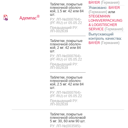
(Германия)
BAYER
Таб­летки, пок­ры­тые
Упаковано:
пле­ноч­ной обо­лоч­
BAYER
кой, 1.5 мг: 42 или 84
или
(Германия)
шт.
STEGEMANN
®
Адемпас
РУ: ЛП-№(000764)-
LOHNVERPACKUNG
(РГ-RU) от 05.05.22
& LOGISTISCHER
Предыдущий РУ:
(Германия)
SERVICE
ЛП-002639
Выпускающий
контроль качества:
Таб­летки, пок­ры­тые
(Германия)
BAYER
пле­ноч­ной обо­лоч­
кой, 2 мг: 42 или 84
шт.
РУ: ЛП-№(000764)-
(РГ-RU) от 05.05.22
Предыдущий РУ:
ЛП-002639
Таб­летки, пок­ры­тые
пле­ноч­ной обо­лоч­
кой, 2.5 мг: 42 или 84
шт.
РУ: ЛП-№(000764)-
(РГ-RU) от 05.05.22
Предыдущий РУ:
ЛП-002639
Таб­летки, пок­ры­тые
пле­ноч­ной обо­лоч­кой
5 мг: 30, 60 или 90 шт.
РУ: ЛП-№(003585)-