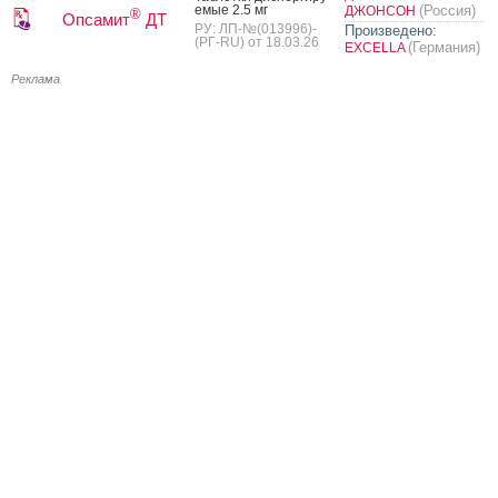
емые 2.5 мг
(Россия)
ДЖОНСОН
®
Опсамит
ДТ
РУ: ЛП-№(013996)-
Произведено:
(РГ-RU) от 18.03.26
(Германия)
EXCELLA
Реклама