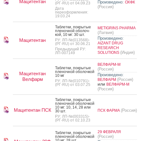
Мацитентан
Произведено:
ОХФК
(РГ-RU) от 04.09.23
(Россия)
Дата
переоформления:
19.03.24
Таб­летки, пок­ры­тые
METIGRINS PHARMA
пле­ноч­ной обо­лоч­
(Латвия)
кой, 10 мг: 30 шт.
Произведено:
Мацитентан
РУ: ЛП-№(013568)-
AIZANT DRUG
(РГ-RU) от 30.06.21
RESEARCH
Предыдущий РУ:
(Индия)
SOLUTIONS
ЛП-007149
ВЕЛФАРМ-М
Таб­летки, пок­ры­тые
(Россия)
пле­ноч­ной обо­лоч­кой
Мацитентан
Произведено:
10 мг
Велфарм
(Россия)
ВЕЛФАРМ
РУ: ЛП-№(010791)-
или
ВЕЛФАРМ-М
(РГ-RU) от 03.07.25
(Россия)
Таб­летки, пок­ры­тые
пле­ноч­ной обо­лоч­кой
10 мг: 10, 14, 28 или
Мацитентан ПСК
(Россия)
ПСК ФАРМА
30 шт.
РУ: ЛП-№(003315)-
(РГ-RU) от 02.10.23
29 ФЕВРАЛЯ
Таб­летки, пок­ры­тые
(Россия)
пле­ноч­ной обо­лоч­кой
10 мг: 28 шт.