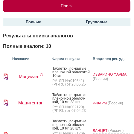
Полные
Групповые
Результаты поиска аналогов
Полные аналоги: 10
Название
Форма выпуска
Владелец рег. уд.
Таб­летки, пок­ры­тые
пле­ноч­ной обо­лоч­кой
ИЗВАРИНО ФАРМА
®
10 мг
Мацимант
(Россия)
РУ: ЛП-№(010341)-
(РГ-RU) от 28.05.25
Таб­летки, пок­ры­тые
пле­ноч­ной обо­лоч­
кой, 10 мг: 28 шт.
Мацитентан
(Россия)
Р-ФАРМ
РУ: ЛП-№(002129)-
(РГ-RU) от 07.04.23
Таб­летки, пок­ры­тые
пле­ноч­ной обо­лоч­
кой, 10 мг: 28 шт.
(Россия)
ЛАНЦЕТ
РУ: ЛП-№(003126)-