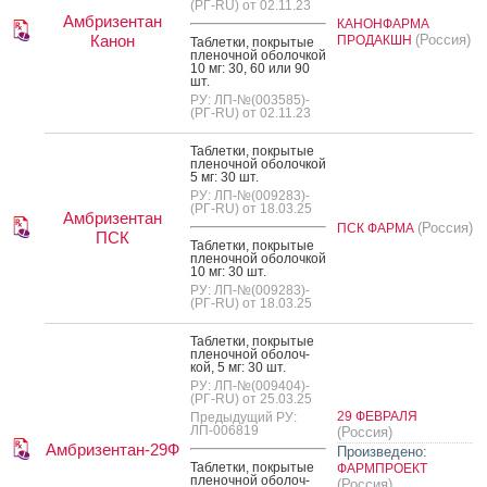
(РГ-RU) от 02.11.23
Амбризентан
КАНОНФАРМА
Канон
(Россия)
ПРОДАКШН
Таб­летки, пок­ры­тые
пле­ноч­ной обо­лоч­кой
10 мг: 30, 60 или 90
шт.
РУ: ЛП-№(003585)-
(РГ-RU) от 02.11.23
Таб­летки, пок­ры­тые
пле­ноч­ной обо­лоч­кой
5 мг: 30 шт.
РУ: ЛП-№(009283)-
(РГ-RU) от 18.03.25
Амбризентан
(Россия)
ПСК ФАРМА
ПСК
Таб­летки, пок­ры­тые
пле­ноч­ной обо­лоч­кой
10 мг: 30 шт.
РУ: ЛП-№(009283)-
(РГ-RU) от 18.03.25
Таб­летки, пок­ры­тые
пле­ноч­ной обо­лоч­
кой, 5 мг: 30 шт.
РУ: ЛП-№(009404)-
(РГ-RU) от 25.03.25
29 ФЕВРАЛЯ
Предыдущий РУ:
ЛП-006819
(Россия)
Амбризентан-29Ф
Произведено:
Таб­летки, пок­ры­тые
ФАРМПРОЕКТ
пле­ноч­ной обо­лоч­
(Россия)