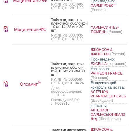
Мацитентан-29Ф
Произведено:
РУ: ЛП-№(001468)-
ФАРМПРОЕКТ
(РГ-RU) от 29.11.22
(Россия)
Таб­летки, пок­ры­тые
пле­ноч­ной обо­лоч­кой
10 мг: 14, 28 или 30
ФАРМАСИНТЕЗ-
Мацитентан-ФС
шт.
(Россия)
ТЮМЕНЬ
РУ: ЛП-№(003703)-
(РГ-RU) от 16.11.23
ДЖОНСОН &
(Россия)
ДЖОНСОН
Произведено:
(Германия)
EXCELLA
Таб­летки, пок­ры­тые
пле­ноч­ной обо­лоч­
Упаковано:
кой, 10 мг: 28 или 30
PATHEON FRANCE
шт.
(Франция)
РУ: ЛП-№(005056)-
®
Выпускающий
(РГ-RU) от 01.04.24
Опсамит
контроль качества:
Дата
переоформления:
ACTELION
11.11.24
PHARMACEUTICALS
Предыдущий РУ:
(Швейцария)
ЛП-003310
контакты:
АКТЕЛИОН
ФАРМАСЬЮТИКАЛЗ
(Швейцария)
Лтд.
ДЖОНСОН &
Таб­летки дис­перги­ру­