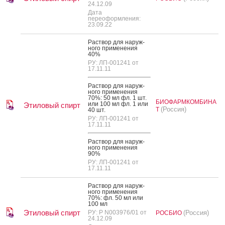
24.12.09
Дата
переоформления:
23.09.22
Рас­твор для на­руж­
но­го при­мене­ния
40%
РУ: ЛП-001241 от
17.11.11
Рас­твор для на­руж­
но­го при­мене­ния
70%: 50 мл фл. 1 шт.
БИОФАРМКОМБИНА
или 100 мл фл. 1 или
Этиловый спирт
(Россия)
Т
40 шт.
РУ: ЛП-001241 от
17.11.11
Рас­твор для на­руж­
но­го при­мене­ния
90%
РУ: ЛП-001241 от
17.11.11
Рас­твор для на­руж­
но­го при­мене­ния
70%: фл. 50 мл или
100 мл
Этиловый спирт
РУ: Р N003976/01 от
(Россия)
РОСБИО
24.12.09