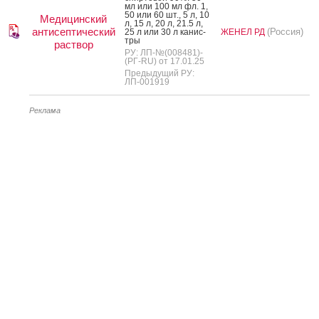
мл или 100 мл фл. 1,
50 или 60 шт., 5 л, 10
Медицинский
л, 15 л, 20 л, 21.5 л,
антисептический
(Россия)
25 л или 30 л ка­нис­
ЖЕНЕЛ РД
тры
раствор
РУ: ЛП-№(008481)-
(РГ-RU) от 17.01.25
Предыдущий РУ:
ЛП-001919
Реклама