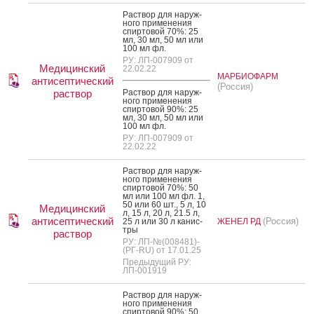
Рас­твор для на­руж­
но­го при­мене­ния
спир­то­вой 70%: 25
мл, 30 мл, 50 мл или
100 мл фл.
РУ: ЛП-007909 от
Медицинский
22.02.22
МАРБИОФАРМ
антисептический
(Россия)
раствор
Рас­твор для на­руж­
но­го при­мене­ния
спир­то­вой 90%: 25
мл, 30 мл, 50 мл или
100 мл фл.
РУ: ЛП-007909 от
22.02.22
Рас­твор для на­руж­
но­го при­мене­ния
спир­то­вой 70%: 50
мл или 100 мл фл. 1,
50 или 60 шт., 5 л, 10
Медицинский
л, 15 л, 20 л, 21.5 л,
антисептический
(Россия)
25 л или 30 л ка­нис­
ЖЕНЕЛ РД
тры
раствор
РУ: ЛП-№(008481)-
(РГ-RU) от 17.01.25
Предыдущий РУ:
ЛП-001919
Рас­твор для на­руж­
но­го при­мене­ния
спир­то­вой 90%: 50