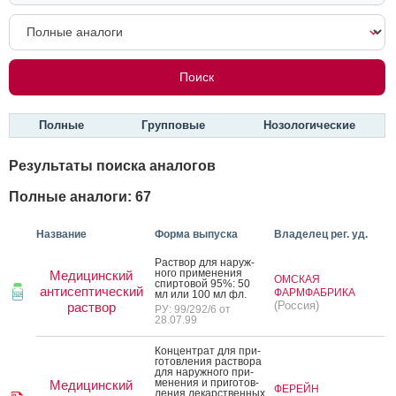
Полные
Групповые
Нозологические
Результаты поиска аналогов
Полные аналоги: 67
Название
Форма выпуска
Владелец рег. уд.
Рас­твор для на­руж­
но­го при­мене­ния
Медицинский
ОМСКАЯ
спир­то­вой 95%: 50
антисептический
ФАРМФАБРИКА
мл или 100 мл фл.
(Россия)
раствор
РУ: 99/292/6 от
28.07.99
Кон­цен­трат для при­
готов­ле­ния рас­тво­ра
для на­руж­но­го при­
мене­ния и при­готов­
Медицинский
ФЕРЕЙН
ле­ния ле­карс­твен­ных