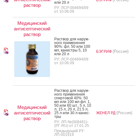
или 20 л
раствор
РУ: ЛСР-004694/09
от 10.06.09
Медицинский
антисептический
раствор
Рас­твор для на­руж­
но­го при­мене­ния
90%: фл. 50 или 100
мл, ка­нис­тры 5, 10
(Россия)
БЭГРИФ
или 20 л
РУ: ЛСР-004694/09
от 10.06.09
Рас­твор для на­руж­
но­го при­мене­ния
спир­то­вой 40%: 50
мл или 100 мл фл. 1,
50 или 60 шт., 5 л, 10
Медицинский
л, 15 л, 20 л, 21.5 л,
антисептический
(Россия)
25 л или 30 л ка­нис­
ЖЕНЕЛ РД
тры
раствор
РУ: ЛП-№(008481)-
(РГ-RU) от 17.01.25
Предыдущий РУ:
ЛП-001919