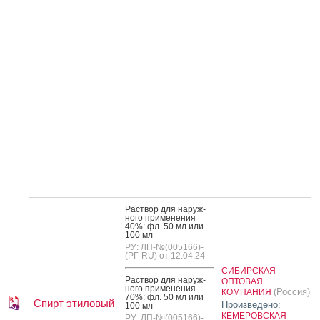
Рас­твор для на­руж­
но­го при­мене­ния
40%: фл. 50 мл или
100 мл
РУ: ЛП-№(005166)-
(РГ-RU) от 12.04.24
СИБИРСКАЯ
Рас­твор для на­руж­
ОПТОВАЯ
но­го при­мене­ния
(Россия)
КОМПАНИЯ
70%: фл. 50 мл или
Спирт этиловый
Произведено:
100 мл
КЕМЕРОВСКАЯ
РУ: ЛП-№(005166)-