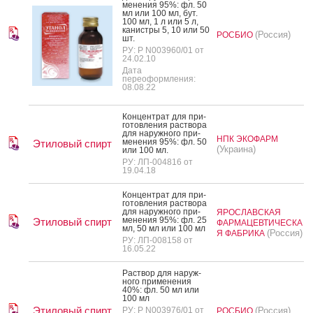
мене­ния 95%: фл. 50
мл или 100 мл, бут.
100 мл, 1 л или 5 л,
ка­нис­тры 5, 10 или 50
(Россия)
РОСБИО
шт.
РУ: Р N003960/01 от
24.02.10
Дата
переоформления:
08.08.22
Кон­цен­трат для при­
готов­ле­ния рас­тво­ра
для на­руж­но­го при­
НПК ЭКОФАРМ
мене­ния 95%: фл. 50
Этиловый спирт
(Украина)
или 100 мл.
РУ: ЛП-004816 от
19.04.18
Кон­цен­трат для при­
готов­ле­ния рас­тво­ра
для на­руж­но­го при­
ЯРОСЛАВСКАЯ
мене­ния 95%: фл. 25
Этиловый спирт
ФАРМАЦЕВТИЧЕСКА
мл, 50 мл или 100 мл
(Россия)
Я ФАБРИКА
РУ: ЛП-008158 от
16.05.22
Рас­твор для на­руж­
но­го при­мене­ния
40%: фл. 50 мл или
100 мл
Этиловый спирт
РУ: Р N003976/01 от
(Россия)
РОСБИО