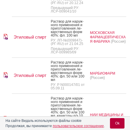
(РГ-RU) от 20.12.24
Предыдущий РУ:
ЛСР-009041/10
Рас­твор для на­руж­
но­го при­мене­ния и
при­готов­ле­ния ле­
карс­твен­ных форм
МОСКОВСКАЯ
40%: фл. 100 мл
Этиловый спирт
ФАРМАЦЕВТИЧЕСКА
РУ: ЛП-№(009847)-
(Россия)
Я ФАБРИКА
(РГ-RU) от 21.04.25
Предыдущий РУ:
ЛСР-009965/09
Рас­твор для на­руж­
но­го при­мене­ния и
при­готов­ле­ния ле­
карс­твен­ных форм
МАРБИОФАРМ
Этиловый спирт
40%: фл. 50 или 100
(Россия)
мл
РУ: Р N000147/01 от
05.09.11
Рас­твор для на­руж­
но­го при­мене­ния и
при­готов­ле­ния ле­
карс­твен­ных форм
40%: фл. 50 или 100
НИИ МЕДИЦИНЫ И
мл, ка­нис­тры п/э 10,
Этиловый спирт
21.5 и 31.5 л
СТАНДАРТИЗАЦИИ
На сайте Видаль используются файлы cookie
(Россия)
Ok
РУ: ЛСР-009481/09
Продолжая, вы принимаете
пользовательское соглашение
.
от 25.11.09