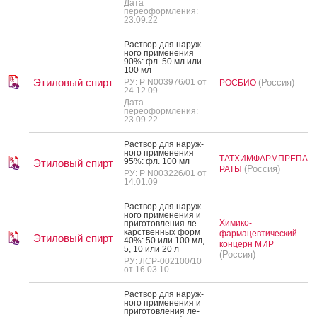
Дата
переоформления:
23.09.22
Рас­твор для на­руж­
но­го при­мене­ния
90%: фл. 50 мл или
100 мл
Этиловый спирт
РУ: Р N003976/01 от
(Россия)
РОСБИО
24.12.09
Дата
переоформления:
23.09.22
Рас­твор для на­руж­
но­го при­мене­ния
ТАТХИМФАРМПРЕПА
95%: фл. 100 мл
Этиловый спирт
(Россия)
РАТЫ
РУ: Р N003226/01 от
14.01.09
Рас­твор для на­руж­
но­го при­мене­ния и
Химико-
при­готов­ле­ния ле­
карс­твен­ных форм
фармацевтический
Этиловый спирт
40%: 50 или 100 мл,
концерн МИР
5, 10 или 20 л
(Россия)
РУ: ЛСР-002100/10
от 16.03.10
Рас­твор для на­руж­
но­го при­мене­ния и
при­готов­ле­ния ле­