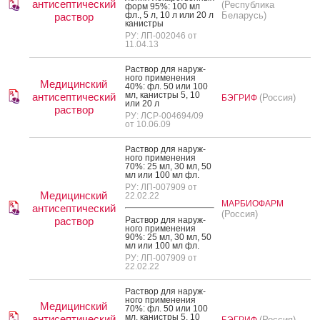
антисептический
(Республика
форм 95%: 100 мл
фл., 5 л, 10 л или 20 л
Беларусь)
раствор
ка­нис­тры
РУ: ЛП-002046 от
11.04.13
Рас­твор для на­руж­
но­го при­мене­ния
Медицинский
40%: фл. 50 или 100
мл, ка­нис­тры 5, 10
антисептический
(Россия)
БЭГРИФ
или 20 л
раствор
РУ: ЛСР-004694/09
от 10.06.09
Рас­твор для на­руж­
но­го при­мене­ния
70%: 25 мл, 30 мл, 50
мл или 100 мл фл.
РУ: ЛП-007909 от
Медицинский
22.02.22
МАРБИОФАРМ
антисептический
(Россия)
раствор
Рас­твор для на­руж­
но­го при­мене­ния
90%: 25 мл, 30 мл, 50
мл или 100 мл фл.
РУ: ЛП-007909 от
22.02.22
Рас­твор для на­руж­
но­го при­мене­ния
Медицинский
70%: фл. 50 или 100
мл, ка­нис­тры 5, 10
антисептический
(Россия)
БЭГРИФ