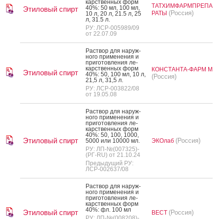
карс­твен­ных форм
ТАТХИМФАРМПРЕПА
40%: 50 мл, 100 мл,
Этиловый спирт
(Россия)
РАТЫ
10 л, 20 л, 21.5 л, 25
л, 31.5 л.
РУ: ЛСР-005989/09
от 22.07.09
Рас­твор для на­руж­
но­го при­мене­ния и
при­готов­ле­ния ле­
карс­твен­ных форм
КОНСТАНТА-ФАРМ М
Этиловый спирт
40%: 50, 100 мл, 10 л,
(Россия)
21,5 л, 31,5 л.
РУ: ЛСР-003822/08
от 19.05.08
Рас­твор для на­руж­
но­го при­мене­ния и
при­готов­ле­ния ле­
карс­твен­ных форм
40%: 50, 100, 1000,
Этиловый спирт
(Россия)
5000 или 10000 мл.
ЭКОлаб
РУ: ЛП-№(007325)-
(РГ-RU) от 21.10.24
Предыдущий РУ:
ЛСР-002637/08
Рас­твор для на­руж­
но­го при­мене­ния и
при­готов­ле­ния ле­
карс­твен­ных форм
40%: фл. 100 мл
Этиловый спирт
(Россия)
ВЕСТ
РУ: ЛП-№(008208)-