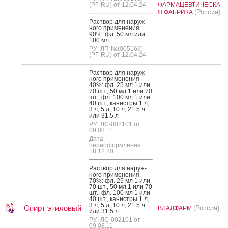
(РГ-RU) от 12.04.24
ФАРМАЦЕВТИЧЕСКА
(Россия)
Я ФАБРИКА
Рас­твор для на­руж­
но­го при­мене­ния
90%: фл. 50 мл или
100 мл
РУ: ЛП-№(005166)-
(РГ-RU) от 12.04.24
Рас­твор для на­руж­
но­го при­мене­ния
40%: фл. 25 мл 1 или
70 шт., 50 мл 1 или 70
шт., фл. 100 мл 1 или
40 шт., ка­нис­тры 1 л,
3 л, 5 л, 10 л, 21.5 л
или 31.5 л
РУ: ЛС-002101 от
09.08.11
Дата
переоформления:
18.12.20
Рас­твор для на­руж­
но­го при­мене­ния
70%: фл. 25 мл 1 или
70 шт., 50 мл 1 или 70
шт., фл. 100 мл 1 или
40 шт., ка­нис­тры 1 л,
3 л, 5 л, 10 л, 21.5 л
Спирт этиловый
(Россия)
ВЛАДФАРМ
или 31.5 л
РУ: ЛС-002101 от
09.08.11