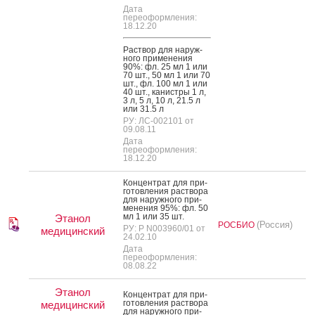
Дата
переоформления:
18.12.20
Рас­твор для на­руж­
но­го при­мене­ния
90%: фл. 25 мл 1 или
70 шт., 50 мл 1 или 70
шт., фл. 100 мл 1 или
40 шт., ка­нис­тры 1 л,
3 л, 5 л, 10 л, 21.5 л
или 31.5 л
РУ: ЛС-002101 от
09.08.11
Дата
переоформления:
18.12.20
Кон­цен­трат для при­
готов­ле­ния рас­тво­ра
для на­руж­но­го при­
мене­ния 95%: фл. 50
мл 1 или 35 шт.
Этанол
(Россия)
РОСБИО
РУ: Р N003960/01 от
медицинский
24.02.10
Дата
переоформления:
08.08.22
Этанол
Кон­цен­трат для при­
готов­ле­ния рас­тво­ра
медицинский
для на­руж­но­го при­