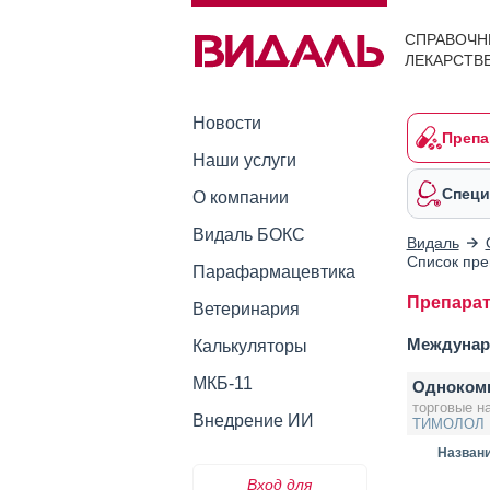
СПРАВОЧН
ЛЕКАРСТВ
Новости
Препа
Наши услуги
Специ
О компании
Видаль БОКС
Видаль
Список пре
Парафармацевтика
Препара
Ветеринария
Междунар
Калькуляторы
МКБ-11
Одноком
торговые н
Внедрение ИИ
ТИМОЛОЛ
Назван
Вход для