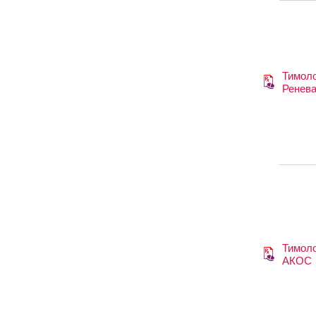
Тимол
Ренев
Тимол
АКОС