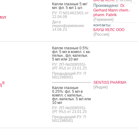
БАУШ ХЕЛС
Кап­ли глаз­ные 5 мг/
Произведено:
Dr.
мл: фл. 5 мл 1 шт.
Gerhard Mann chem.-
РУ: П N014623/01 от
pharm. Fabrik
мол
22.04.09
(Германия)
Дата
контакты:
переоформления:
14.06.23
БАУШ ХЕЛС ООО
(Россия)
Кап­ли глаз­ные 0.5%:
фл. 5 мл в компл. с ка­
пельн., фл.-ка­пельн.
5 мл или 10 мл
РУ: ЛП-№(008555)-
(РГ-RU) от 23.01.25
Предыдущий РУ: П
N012980/01
SENTISS PHARMA
®
д
(Индия)
Кап­ли глаз­ные
0.25%: фл. 5 мл в
компл. с ка­пельн.,
фл.-ка­пельн. 5 мл или
10 мл
РУ: ЛП-№(008555)-
(РГ-RU) от 23.01.25
Предыдущий РУ: П
N012980/01