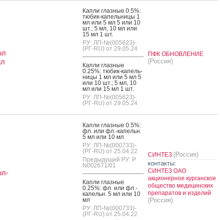
Кап­ли глаз­ные 0.5%:
тю­бик-ка­пель­ни­цы 1
мл или 5 мл 5 или 10
шт.; 5 мл, 10 мл или
15 мл 1 шт.
РУ: ЛП-№(005623)-
(РГ-RU) от 29.05.24
ол
ПФК ОБНОВЛЕНИЕ
ал
(Россия)
Кап­ли глаз­ные
0.25%: тю­бик-ка­пель­
ни­цы 1 мл или 5 мл 5
или 10 шт.; 5 мл, 10
мл или 15 мл 1 шт.
РУ: ЛП-№(005623)-
(РГ-RU) от 29.05.24
Кап­ли глаз­ные 0.5%:
фл. или фл.-ка­пельн.
5 мл или 10 мл
РУ: ЛП-№(000733)-
(РГ-RU) от 25.04.22
(Россия)
СИНТЕЗ
Предыдущий РУ: Р
контакты:
N002671/01
СИНТЕЗ ОАО
ол-
акционерное курганское
Кап­ли глаз­ные
общество медицинских
0.25%: фл. или фл.-
препаратов и изделий
ка­пельн. 5 мл или 10
мл
(Россия)
РУ: ЛП-№(000733)-
(РГ-RU) от 25.04.22