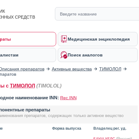
ИК
ЕННЫХ СРЕДСТВ
раты
Медицинская энциклопедия
алистам
Поиск аналогов
Описания препаратов
Активные вещества
ТИМОЛОЛ
паратов
ты с
ТИМОЛОЛ
(TIMOLOL)
одное наименование INN:
Rec.INN
понентные препараты
аименования препаратов, содержащих только активное вещество
ие
Форма выпуска
Владелец рег. уд.
(Россия)