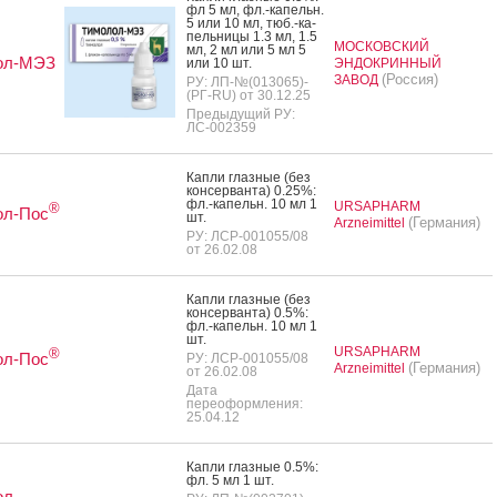
фл 5 мл, фл.-ка­пельн.
5 или 10 мл, тюб.-ка­
пель­ни­цы 1.3 мл, 1.5
МОСКОВСКИЙ
мл, 2 мл или 5 мл 5
ол-МЭЗ
или 10 шт.
ЭНДОКРИННЫЙ
(Россия)
ЗАВОД
РУ: ЛП-№(013065)-
(РГ-RU) от 30.12.25
Предыдущий РУ:
ЛС-002359
Кап­ли глаз­ные (без
кон­серван­та) 0.25%:
фл.-ка­пельн. 10 мл 1
URSAPHARM
®
ол-Пос
шт.
(Германия)
Arzneimittel
РУ: ЛСР-001055/08
от 26.02.08
Кап­ли глаз­ные (без
кон­серван­та) 0.5%:
фл.-ка­пельн. 10 мл 1
шт.
URSAPHARM
®
ол-Пос
РУ: ЛСР-001055/08
(Германия)
Arzneimittel
от 26.02.08
Дата
переоформления:
25.04.12
Кап­ли глаз­ные 0.5%:
фл. 5 мл 1 шт.
ол-