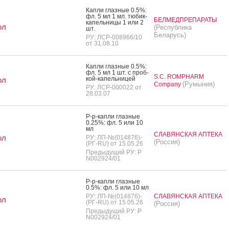
Кап­ли глаз­ные 0.5%:
фл. 5 мл 1 мл. тю­бик-
БЕЛМЕДПРЕПАРАТЫ
ка­пель­ни­цы 1 или 2
ол
(Республика
шт.
Беларусь)
РУ: ЛСР-008966/10
от 31.08.10
Кап­ли глаз­ные 0.5%:
фл. 5 мл 1 шт. с проб­
S.C. ROMPHARM
кой-ка­пель­ни­цей
ол
(Румыния)
Company
РУ: ЛСР-000022 от
28.03.07
Р-р-кап­ли глаз­ные
0.25%: фл. 5 или 10
мл
СЛАВЯНСКАЯ АПТЕКА
ол
РУ: ЛП-№(014876)-
(Россия)
(РГ-RU) от 15.05.26
Предыдущий РУ: Р
N002924/01
Р-р-кап­ли глаз­ные
0.5%: фл. 5 или 10 мл
РУ: ЛП-№(014876)-
СЛАВЯНСКАЯ АПТЕКА
ол
(РГ-RU) от 15.05.26
(Россия)
Предыдущий РУ: Р
N002924/01