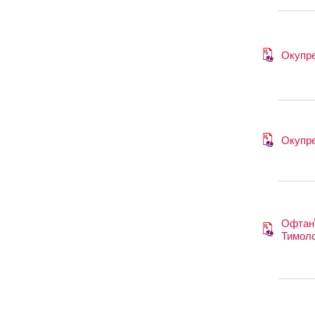
Окупр
Окупр
Офтан
Тимол