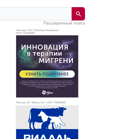
Расширенный поиск
Реклама. ООО «Пфайзер Инновации»,
ИНН 770
3106050
Реклама. АО "Видаль Рус", ИНН 772
8043605