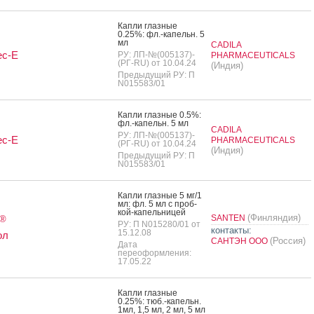
Кап­ли глаз­ные
0.25%: фл.-ка­пельн. 5
мл
CADILA
ес-Е
РУ: ЛП-№(005137)-
PHARMACEUTICALS
(РГ-RU) от 10.04.24
(Индия)
Предыдущий РУ: П
N015583/01
Кап­ли глаз­ные 0.5%:
фл.-ка­пельн. 5 мл
CADILA
РУ: ЛП-№(005137)-
ес-Е
PHARMACEUTICALS
(РГ-RU) от 10.04.24
(Индия)
Предыдущий РУ: П
N015583/01
Кап­ли глаз­ные 5 мг/1
мл: фл. 5 мл с проб­
кой-ка­пель­ни­цей
(Финляндия)
SANTEN
®
РУ: П N015280/01 от
контакты:
15.12.08
ол
(Россия)
САНТЭН ООО
Дата
переоформления:
17.05.22
Кап­ли глаз­ные
0.25%: тюб.-ка­пельн.
1мл, 1,5 мл, 2 мл, 5 мл