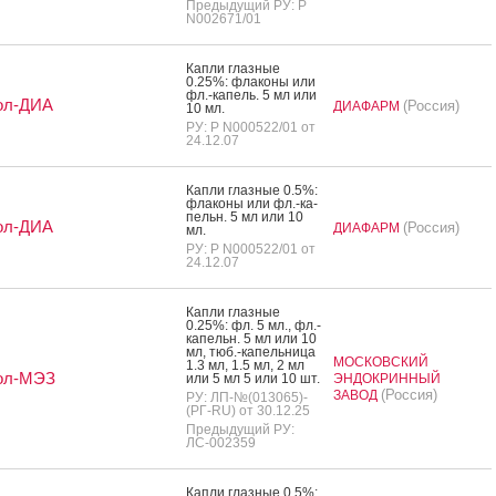
Предыдущий РУ: Р
N002671/01
Кап­ли глаз­ные
0.25%: фла­коны или
фл.-ка­пель. 5 мл или
ол-ДИА
(Россия)
ДИАФАРМ
10 мл.
РУ: Р N000522/01 от
24.12.07
Кап­ли глаз­ные 0.5%:
фла­коны или фл.-ка­
пельн. 5 мл или 10
ол-ДИА
(Россия)
ДИАФАРМ
мл.
РУ: Р N000522/01 от
24.12.07
Кап­ли глаз­ные
0.25%: фл. 5 мл., фл.-
ка­пельн. 5 мл или 10
мл, тюб.-ка­пель­ни­ца
МОСКОВСКИЙ
1.3 мл, 1.5 мл, 2 мл
ол-МЭЗ
или 5 мл 5 или 10 шт.
ЭНДОКРИННЫЙ
(Россия)
ЗАВОД
РУ: ЛП-№(013065)-
(РГ-RU) от 30.12.25
Предыдущий РУ:
ЛС-002359
Кап­ли глаз­ные 0.5%: