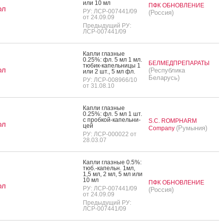
или 10 мл
ПФК ОБНОВЛЕНИЕ
ол
РУ: ЛСР-007441/09
(Россия)
от 24.09.09
Предыдущий РУ:
ЛСР-007441/09
Кап­ли глаз­ные
0.25%: фл. 5 мл 1 мл.
БЕЛМЕДПРЕПАРАТЫ
тю­бик-ка­пель­ни­цы 1
ол
(Республика
или 2 шт., 5 мл фл.
Беларусь)
РУ: ЛСР-008966/10
от 31.08.10
Кап­ли глаз­ные
0.25%: фл. 5 мл 1 шт.
с проб­кой-ка­пель­ни­
S.C. ROMPHARM
ол
цей
(Румыния)
Company
РУ: ЛСР-000022 от
28.03.07
Кап­ли глаз­ные 0.5%:
тюб.-ка­пельн. 1мл,
1,5 мл, 2 мл, 5 мл или
10 мл
ПФК ОБНОВЛЕНИЕ
ол
РУ: ЛСР-007441/09
(Россия)
от 24.09.09
Предыдущий РУ:
ЛСР-007441/09