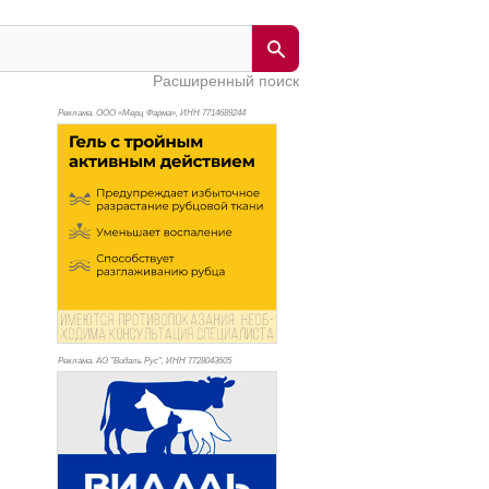
Расширенный поиск
Реклама. ООО «Мерц Фарма», ИНН 771
4689244
Реклама. АО "Видаль Рус", ИНН 772
8043605