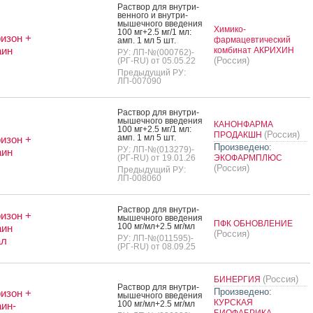
Рас­твор для внут­ри­
вен­но­го и внут­ри­
мышеч­но­го вве­дения
Химико-
100 мг+2.5 мг/1 мл:
изон +
фармацевтический
амп. 1 мл 5 шт.
аин
комбинат АКРИХИН
РУ: ЛП-№(000762)-
(Россия)
(РГ-RU) от 05.05.22
Предыдущий РУ:
ЛП-007090
Рас­твор для внут­ри­
мышеч­но­го вве­дения
КАНОНФАРМА
100 мг+2.5 мг/1 мл:
(Россия)
ПРОДАКШН
амп. 1 мл 5 шт.
изон +
Произведено:
РУ: ЛП-№(013279)-
аин
(РГ-RU) от 19.01.26
ЭКОФАРМПЛЮС
(Россия)
Предыдущий РУ:
ЛП-008060
Рас­твор для внут­ри­
изон +
мышеч­но­го вве­дения
ПФК ОБНОВЛЕНИЕ
100 мг/мл+2.5 мг/мл
аин
(Россия)
РУ: ЛП-№(011595)-
ал
(РГ-RU) от 08.09.25
(Россия)
БИНЕРГИЯ
Рас­твор для внут­ри­
Произведено:
изон +
мышеч­но­го вве­дения
КУРСКАЯ
100 мг/мл+2.5 мг/мл
ин-
БИОФАБРИКА -