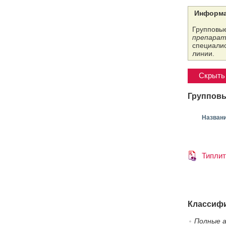
Информа
Групповые
препарат
специалис
линии.
Скрыть 
Групповы
Назван
Типлит
Классифи
Полные а