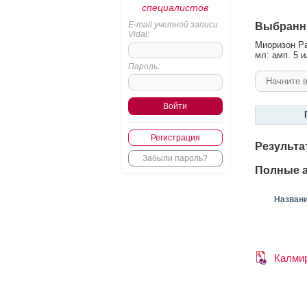
специалистов
E-mail учетной записи
Выбранн
Vidal:
Миоризон Ра
мл: амп. 5 и
Пароль:
Регистрация
Результа
Забыли пароль?
Полные а
Назван
Калми