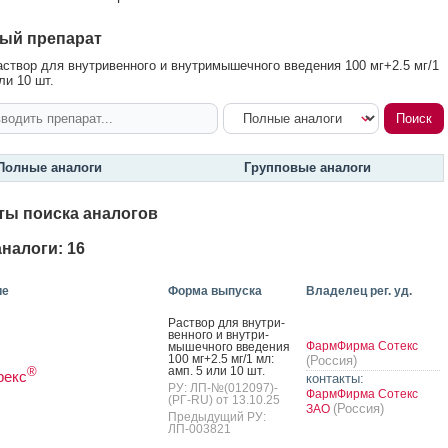
ый препарат
створ для внутривенного и внутримышечного введения 100 мг+2.5 мг/1
ли 10 шт.
Полные аналоги
Групповые аналоги
ты поиска аналогов
налоги: 16
ие
Форма выпуска
Владелец рег. уд.
Рас­твор для внут­ри­
вен­но­го и внут­ри­
ФармФирма Сотекс
мышеч­но­го вве­дения
100 мг+2.5 мг/1 мл:
(Россия)
амп. 5 или 10 шт.
®
рекс
контакты:
РУ: ЛП-№(012097)-
ФармФирма Сотекс
(РГ-RU) от 13.10.25
(Россия)
ЗАО
Предыдущий РУ:
ЛП-003821