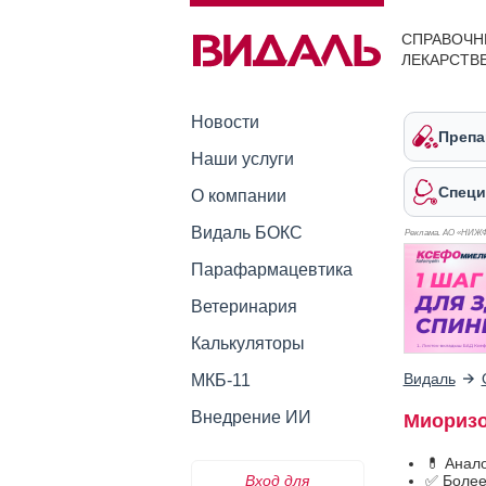
СПРАВОЧН
ЛЕКАРСТВ
Новости
Препа
Наши услуги
Специ
О компании
Видаль БОКС
Реклама. АО «НИЖ
Парафармацевтика
Ветеринария
Калькуляторы
Видаль
МКБ-11
Внедрение ИИ
Миоризо
💊 Анал
Вход для
✅ Более