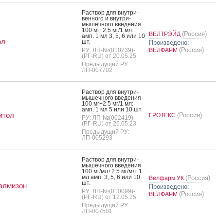
Рас­твор для внут­ри­
вен­но­го и внут­ри­
мышеч­но­го вве­дения
100 мг+2.5 мг/1 мл:
(Россия)
ВЕЛТРЭЙД
амп. 1 мл 3, 5, 6 или 10
ол
шт.
Произведено:
(Россия)
РУ: ЛП-№(010239)-
ВЕЛФАРМ
(РГ-RU) от 20.05.25
Предыдущий РУ:
ЛП-007702
Рас­твор для внут­ри­
мышеч­но­го вве­дения
100 мг+2.5 мг/1 мл:
амп. 1 мл 5 или 10 шт.
итол
(Россия)
ГРОТЕКС
РУ: ЛП-№(002419)-
(РГ-RU) от 26.05.23
Предыдущий РУ:
ЛП-005293
Рас­твор для внут­ри­
мышеч­но­го вве­дения
100 мг/мл+2.5 мг/мл: 1
мл амп. 3, 5, 6 или 10
(Россия)
Велфарм УК
шт.
алмизон
Произведено:
РУ: ЛП-№(010099)-
(Россия)
ВЕЛФАРМ
(РГ-RU) от 12.05.25
Предыдущий РУ:
ЛП-007501