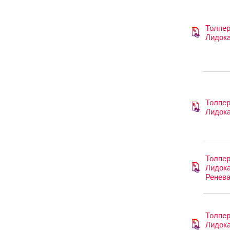
Толпер
Лидок
Толпер
Лидок
Толпер
Лидок
Ренев
Толпер
Лидока