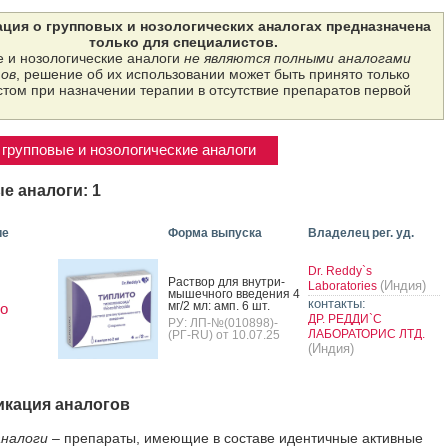
ция о групповых и нозологических аналогах предназначена
только для специалистов.
 и нозологические аналоги
не являются полными аналогами
ов
, решение об их использовании может быть принято только
том при назначении терапии в отсутствие препаратов первой
групповые и нозологические аналоги
е аналоги: 1
ие
Форма выпуска
Владелец рег. уд.
Dr. Reddy`s
Рас­твор для внут­ри­
(Индия)
Laboratories
мышеч­но­го вве­дения 4
контакты:
мг/2 мл: амп. 6 шт.
о
ДР. РЕДДИ`С
РУ: ЛП-№(010898)-
ЛАБОРАТОРИС ЛТД.
(РГ-RU) от 10.07.25
(Индия)
кация аналогов
налоги
– препараты, имеющие в составе идентичные активные