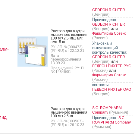
GEDEON RICHTER
(Венгрия)
Произведено:
GEDEON RICHTER
или
(Венгрия)
Рас­твор для внут­ри­
ФармФирма Сотекс
мышеч­но­го вве­дения
(Россия)
100 мг+2.5 мг/1 мл:
амп. 5 шт.
Упаковка и
РУ: ЛП-№(000473)-
выпускающий
алм-
(РГ-RU) от 22.12.21
контроль качества:
р
Дата
GEDEON RICHTER
переоформления:
или
(Венгрия)
13.09.23
ГЕДЕОН РИХТЕР-РУС
Предыдущий РУ: П
или
(Россия)
N014846/01
ФармФирма Сотекс
(Россия)
контакты:
ГЕДЕОН РИХТЕР ОАО
(Венгрия)
S.C. ROMPHARM
Рас­твор для внут­ри­
(Румыния)
мышеч­но­го вве­дения
Company
100 мг+2.5 мг
лид
Произведено:
S.C.
РУ: ЛП-№(003507)-
ROMPHARM Company
(РГ-RU) от 26.10.23
(Румыния)