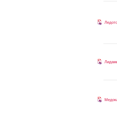
Ледот
Лидам
Медок