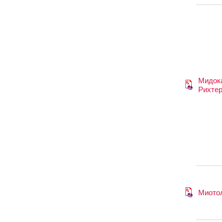
Мидок
Рихте
Миото