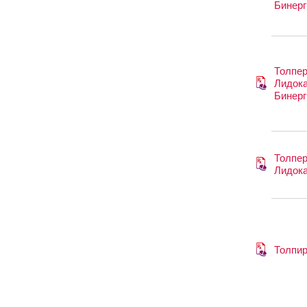
Бинерг
Толпер
Лидока
Бинерг
Толпер
Лидок
Толпи