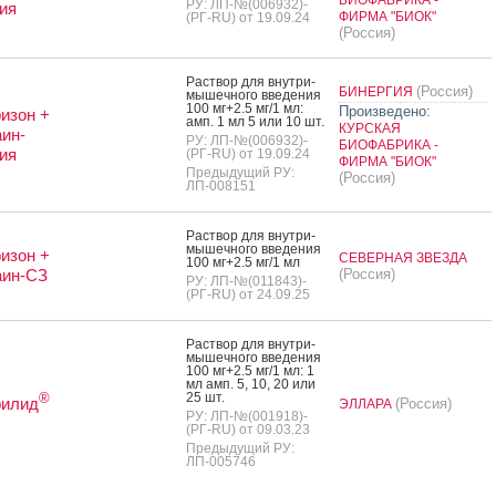
РУ: ЛП-№(006932)-
ия
ФИРМА "БИОК"
(РГ-RU) от 19.09.24
(Россия)
Рас­твор для внут­ри­
(Россия)
БИНЕРГИЯ
мышеч­но­го вве­дения
100 мг+2.5 мг/1 мл:
Произведено:
изон +
амп. 1 мл 5 или 10 шт.
КУРСКАЯ
ин-
РУ: ЛП-№(006932)-
БИОФАБРИКА -
ия
(РГ-RU) от 19.09.24
ФИРМА "БИОК"
Предыдущий РУ:
(Россия)
ЛП-008151
Рас­твор для внут­ри­
мышеч­но­го вве­дения
изон +
СЕВЕРНАЯ ЗВЕЗДА
100 мг+2.5 мг/1 мл
аин-СЗ
(Россия)
РУ: ЛП-№(011843)-
(РГ-RU) от 24.09.25
Рас­твор для внут­ри­
мышеч­но­го вве­дения
100 мг+2.5 мг/1 мл: 1
мл амп. 5, 10, 20 или
25 шт.
®
рилид
(Россия)
ЭЛЛАРА
РУ: ЛП-№(001918)-
(РГ-RU) от 09.03.23
Предыдущий РУ:
ЛП-005746