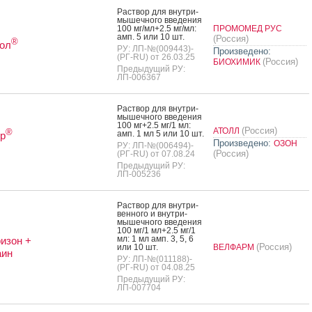
Рас­твор для внут­ри­
мышеч­но­го вве­дения
100 мг/мл+2.5 мг/мл:
ПРОМОМЕД РУС
амп. 5 или 10 шт.
(Россия)
®
ол
РУ: ЛП-№(009443)-
Произведено:
(РГ-RU) от 26.03.25
(Россия)
БИОХИМИК
Предыдущий РУ:
ЛП-006367
Рас­твор для внут­ри­
мышеч­но­го вве­дения
100 мг+2.5 мг/1 мл:
(Россия)
АТОЛЛ
®
амп. 1 мл 5 или 10 шт.
р
Произведено:
ОЗОН
РУ: ЛП-№(006494)-
(Россия)
(РГ-RU) от 07.08.24
Предыдущий РУ:
ЛП-005236
Рас­твор для внут­ри­
вен­но­го и внут­ри­
мышеч­но­го вве­дения
100 мг/1 мл+2.5 мг/1
мл: 1 мл амп. 3, 5, 6
изон +
(Россия)
или 10 шт.
ВЕЛФАРМ
аин
РУ: ЛП-№(011188)-
(РГ-RU) от 04.08.25
Предыдущий РУ:
ЛП-007704