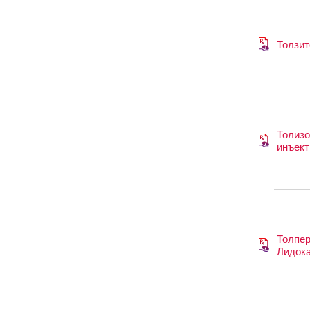
Толзит
Толизо
инъект
Толпер
Лидок