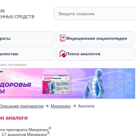
ИК
ЕННЫХ СРЕДСТВ
раты
Медицинская энциклопедия
алистам
Поиск аналогов
ФАРМ», ИНН 526
0900010
Описания препаратов
Миоризон
Аналоги
н аналоги
®
оги препарата Миоризон
®
 17 аналогов Миоризон