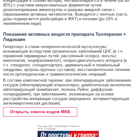
концентрации в плазме матери). Метаболизируется в печени (на 90-
95%) с участием микросомальных ферментов путем
дезалкилирования аминогруппы и разрыва амидной связи с
образованием активных метаболитов. Выводится с желчью (часть
дозы подвергается реабсорбции в ЖКТ) и почками (до 10% в
неизмененном виде).
Показания активных веществ препарата Толперизон +
Лидокаин
Гипертонус и спазм поперечно-полосатой мускулатуры,
возникающие вследствие органических заболеваний ЦНС (в т.ч.
поражение пирамидных путей, рассеянный склероз, инсульт,
миелопатия, энцефаломиелит), опорно-двигательного аппарата (в
т.ч. спондилез, спондилоартроз, цервикальный и люмбальный
синдромы, артрозы крупных суставов); восстановительное лечение
после ортопедических и травматологических операций.
В составе комплексной терапии: при облитерирующих заболеваниях
сосудов (облитерирующий атеросклероз, диабетическая ангиопатия,
облитерирующий тромбангиит, болезнь Рейно, диффузная
склеродермия); при заболеваниях, возникающих на основе
расстройства иннервации сосудов (акроцианоз, интермиттирующая
ангионевротическая дисбазия).
Открыть список кодов МКБ
Реклама. ЗАО «ФармФирма «Сотекс»,
ИНН 771
5240941