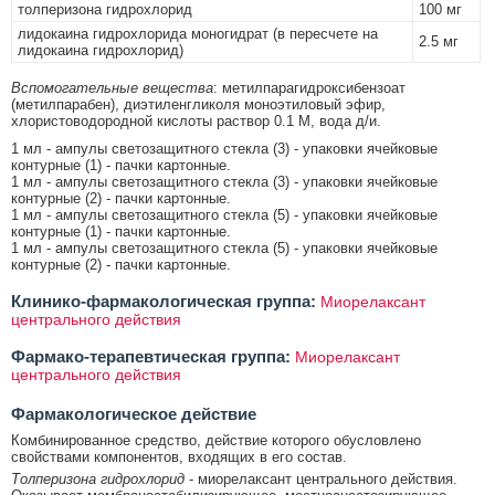
толперизона гидрохлорид
100 мг
лидокаина гидрохлорида моногидрат (в пересчете на
2.5 мг
лидокаина гидрохлорид)
Вспомогательные вещества
: метилпарагидроксибензоат
(метилпарабен), диэтиленгликоля моноэтиловый эфир,
хлористоводородной кислоты раствор 0.1 М, вода д/и.
1 мл - ампулы светозащитного стекла (3) - упаковки ячейковые
контурные (1) - пачки картонные.
1 мл - ампулы светозащитного стекла (3) - упаковки ячейковые
контурные (2) - пачки картонные.
1 мл - ампулы светозащитного стекла (5) - упаковки ячейковые
контурные (1) - пачки картонные.
1 мл - ампулы светозащитного стекла (5) - упаковки ячейковые
контурные (2) - пачки картонные.
Клинико-фармакологическая группа:
Миорелаксант
центрального действия
Фармако-терапевтическая группа:
Миорелаксант
центрального действия
Фармакологическое действие
Комбинированное средство, действие которого обусловлено
свойствами компонентов, входящих в его состав.
Толперизона гидрохлорид
- миорелаксант центрального действия.