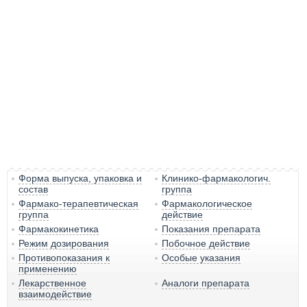
Форма выпуска, упаковка и
Клинико-фармакологич.
состав
группа
Фармако-терапевтическая
Фармакологическое
группа
действие
Фармакокинетика
Показания препарата
Режим дозирования
Побочное действие
Противопоказания к
Особые указания
применению
Лекарственное
Аналоги препарата
взаимодействие