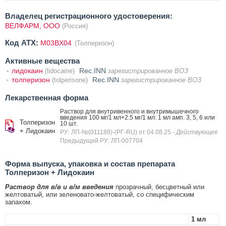
Владелец регистрационного удостоверения:
ВЕЛФАРМ, ООО
(Россия)
Код ATX:
M03BX04
(Толперизон)
Активные вещества
лидокаин
Rec.INN
(lidocaine)
зарегистрированное ВОЗ
толперизон
Rec.INN
(tolperisone)
зарегистрированное ВОЗ
Лекарственная форма
Раствор для внутривенного и внутримышечного
введения 100 мг/1 мл+2.5 мг/1 мл: 1 мл амп. 3, 5, 6 или
Толперизон
10 шт.
+ Лидокаин
РУ: ЛП-№(011188)-(РГ-RU) от 04.08.25
- Действующее
Предыдущий РУ: ЛП-007704
Форма выпуска, упаковка и состав препарата
Толперизон + Лидокаин
Раствор для в/в и в/м введения
прозрачный, бесцветный или
желтоватый, или зеленовато-желтоватый, со специфическим
запахом.
1 мл