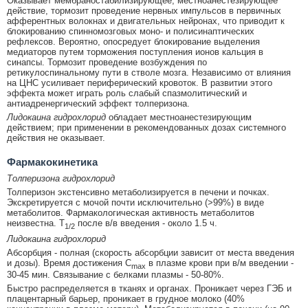
Оказывает мембраностабилизирующее, местноанестезирующее
действие, тормозит проведение нервных импульсов в первичных
афферентных волокнах и двигательных нейронах, что приводит к
блокированию спинномозговых моно- и полисинаптических
рефлексов. Вероятно, опосредует блокирование выделения
медиаторов путем торможения поступления ионов кальция в
синапсы. Тормозит проведение возбуждения по
ретикулоспинальному пути в стволе мозга. Независимо от влияния
на ЦНС усиливает периферический кровоток. В развитии этого
эффекта может играть роль слабый спазмолитический и
антиадренергический эффект толперизона.
Лидокаина гидрохлорид
обладает местноанестезирующим
действием; при применении в рекомендованных дозах системного
действия не оказывает.
Фармакокинетика
Толперизона гидрохлорид
Толперизон экстенсивно метаболизируется в печени и почках.
Экскретируется с мочой почти исключительно (>99%) в виде
метаболитов. Фармакологическая активность метаболитов
неизвестна. Т
после в/в введения - около 1.5 ч.
1/2
Лидокаина гидрохлорид
Абсорбция - полная (скорость абсорбции зависит от места введения
и дозы). Время достижения C
в плазме крови при в/м введении -
max
30-45 мин. Связывание с белками плазмы - 50-80%.
Быстро распределяется в тканях и органах. Проникает через ГЭБ и
плацентарный барьер, проникает в грудное молоко (40%