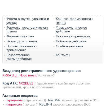
Форма выпуска, упаковка и
Клинико-фармакологич.
состав
группа
Фармако-терапевтическая
Фармакологическое
группа
действие
Фармакокинетика
Показания препарата
Режим дозирования
Побочное действие
Противопоказания к
Особые указания
применению
Лекарственное
Контакты
взаимодействие
Владелец регистрационного удостоверения:
KRKA d.d., Novo mesto
(Словения)
Код ATX:
N02BE51
(Парацетамол в комбинации с другими
препаратами, кроме психолептиков)
Активные вещества
парацетамол
Rec.INN
(paracetamol)
зарегистрированное ВОЗ
напроксен
Rec.INN
(naproxen)
зарегистрированное ВОЗ