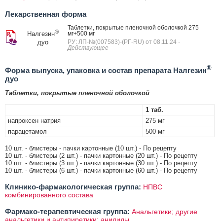
Лекарственная форма
Таблетки, покрытые пленочной оболочкой 275
®
Налгезин
мг+500 мг
дуо
РУ: ЛП-№(007583)-(РГ-RU) от 08.11.24
-
Действующее
®
Форма выпуска, упаковка и состав препарата Налгезин
дуо
Таблетки, покрытые пленочной оболочкой
1 таб.
напроксен натрия
275 мг
парацетамол
500 мг
10 шт. - блистеры - пачки картонные (10 шт.) - По рецепту
10 шт. - блистеры (2 шт.) - пачки картонные (20 шт.) - По рецепту
10 шт. - блистеры (3 шт.) - пачки картонные (30 шт.) - По рецепту
10 шт. - блистеры (6 шт.) - пачки картонные (60 шт.) - По рецепту
Клинико-фармакологическая группа:
НПВС
комбинированного состава
Фармако-терапевтическая группа:
Анальгетики; другие
анальгетики и антипиретики; анилиды