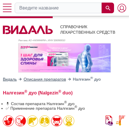
СПРАВОЧНИК
ЛЕКАРСТВЕННЫХ СРЕДСТВ
Реклама. АО «НИЖФАРМ», ИНН 526
0900010
®
Видаль
Описания препаратов
Налгезин
дуо
®
®
Налгезин
дуо (Nalgezin
duo)
®
💊 Состав препарата Налгезин
дуо
®
✅ Применение препарата Налгезин
дуо