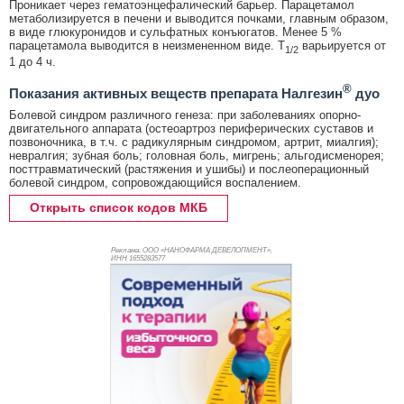
Проникает через гематоэнцефалический барьер. Парацетамол
метаболизируется в печени и выводится почками, главным образом,
в виде глюкуронидов и сульфатных конъюгатов. Менее 5 %
парацетамола выводится в неизмененном виде. T
варьируется от
1/2
1 до 4 ч.
®
Показания активных веществ препарата Налгезин
дуо
Болевой синдром различного генеза: при заболеваниях опорно-
двигательного аппарата (остеоартроз периферических суставов и
позвоночника, в т.ч. с радикулярным синдромом, артрит, миалгия);
невралгия; зубная боль; головная боль, мигрень; альгодисменорея;
посттравматический (растяжения и ушибы) и послеоперационный
болевой синдром, сопровождающийся воспалением.
Открыть список кодов МКБ
Реклама. ООО «НАНОФАРМА ДЕВЕЛОПМЕНТ»,
ИНН 165
5283577