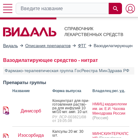
СПРАВОЧНИК
ЛЕКАРСТВЕННЫХ СРЕДСТВ
Видаль
Описания препаратов
ФТГ
Вазодилатирующее ср
Вазодилатирующее средство - нитрат
Фармако-терапевтическая группа ГосРеестра МинЗдрава РФ
Препараты группы
Название
Форма выпуска
Владелец рег. уд.
Кон­цен­трат для при­
НМИЦ кардиологии
готов­ле­ния рас­тво­
ра для ин­фу­зий 10
им. ак. Е.И. Чазова
Динисорб
мг/10 мл: амп. 10 шт.
Минздрава России
РУ: ЛСР-003821/08
(Россия)
от 19.05.08
Кап­су­лы 20 мг: 30
МИНСКИНТЕРКАПС
Изосорбида
шт.