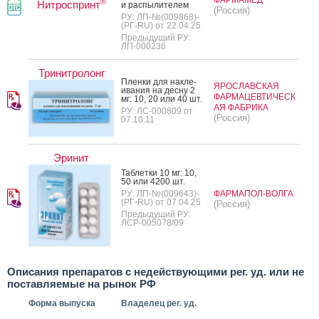
®
Нитроспринт
и рас­пы­лите­лем
(Россия)
РУ: ЛП-№(009868)-
(РГ-RU) от 22.04.25
Предыдущий РУ:
ЛП-000236
Тринитролонг
Плен­ки для нак­ле­
ЯРОСЛАВСКАЯ
ива­ния на дес­ну 2
ФАРМАЦЕВТИЧЕСК
мг: 10, 20 или 40 шт.
АЯ ФАБРИКА
РУ: ЛС-000809 от
(Россия)
07.10.11
Эринит
Таб­летки 10 мг: 10,
50 или 4200 шт.
РУ: ЛП-№(009643)-
ФАРМАПОЛ-ВОЛГА
(РГ-RU) от 07.04.25
(Россия)
Предыдущий РУ:
ЛСР-005078/09
Описания препаратов с недействующими рег. уд. или не
поставляемые на рынок РФ
Форма выпуска
Владелец рег. уд.