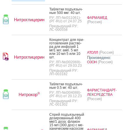
Таб­летки подъ­языч­
ные 500 мкг: 40 шт.
РУ: ЛП-№(011061)-
ФАРМАМЕД
Нитроглицерин
(РГ-RU) от 24.07.25
(Россия)
Предыдущий РУ:
ЛС-000558
Кон­цен­трат для при­
готов­ле­ния рас­тво­
ра для ин­фу­зий 1
мг/1 мл: амп. 5 мл
(Россия)
АТОЛЛ
или 10 мл 5 или 10
Нитроглицерин
шт.
Произведено:
(Россия)
РУ: ЛП-№(002069)-
ОЗОН
(РГ-RU) от 29.03.23
Предыдущий РУ:
ЛП-003182
Таб­летки подъ­языч­
ные 0.5 мг: 40 шт.
ФАРМСТАНДАРТ-
РУ: ЛП-№(004088)-
®
Нитрокор
ЛЕКСРЕДСТВА
(РГ-RU) от 20.12.23
(Россия)
Предыдущий РУ:
ЛС-001302
Спрей подъ­языч­ный
до­зиро­ван­ный 400
мкг/1 до­за: фла­кон
15 мл (300 доз) с ме­
хани­чес­ким на­сосом
ФАРМАМЕД