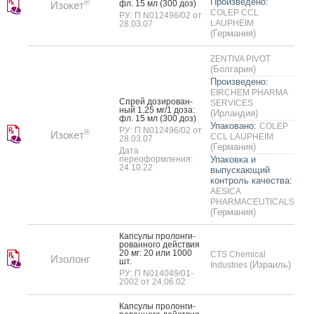
Произведено:
®
фл. 15 мл (300 доз)
Изокет
COLEP CCL
РУ: П N012496/02 от
LAUPHEIM
28.03.07
(Германия)
ZENTIVA PIVOT
(Болгария)
Произведено:
EIRCHEM PHARMA
Спрей до­зиро­ван­
SERVICES
ный 1.25 мг/1 до­за:
(Ирландия)
фл. 15 мл (300 доз)
Упаковано:
COLEP
РУ: П N012496/02 от
®
Изокет
CCL LAUPHEIM
28.03.07
(Германия)
Дата
переоформления:
Упаковка и
24.10.22
выпускающий
контроль качества:
AESICA
PHARMACEUTICALS
(Германия)
Кап­су­лы про­лон­ги­
рован­но­го дей­ствия
20 мг: 20 или 1000
CTS Chemical
Изолонг
шт.
(Израиль)
Industries
РУ: П N014049/01-
2002 от 24.06.02
Кап­су­лы про­лон­ги­