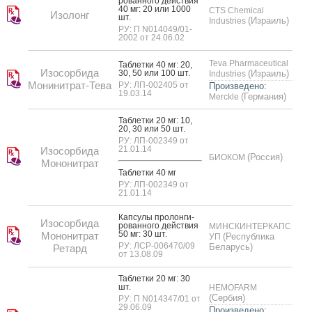
рован­но­го дей­ствия
40 мг: 20 или 1000
CTS Chemical
Изолонг
шт.
(Израиль)
Industries
РУ: П N014049/01-
2002 от 24.06.02
Teva Pharmaceutical
Таб­летки 40 мг: 20,
Изосорбида
30, 50 или 100 шт.
(Израиль)
Industries
Монинитрат-Тева
РУ: ЛП-002405 от
Произведено:
19.03.14
(Германия)
Merckle
Таб­летки 20 мг: 10,
20, 30 или 50 шт.
РУ: ЛП-002349 от
21.01.14
Изосорбида
(Россия)
БИОКОМ
Мононитрат
Таб­летки 40 мг
РУ: ЛП-002349 от
21.01.14
Кап­су­лы про­лон­ги­
Изосорбида
рован­но­го дей­ствия
МИНСКИНТЕРКАПС
50 мг: 30 шт.
Мононитрат
(Республика
УП
РУ: ЛСР-006470/09
Беларусь)
Ретард
от 13.08.09
Таб­летки 20 мг: 30
шт.
HEMOFARM
(Сербия)
РУ: П N014347/01 от
29.06.09
Произведено: