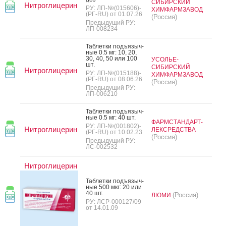
СИБИРСКИЙ
Нитроглицерин
РУ: ЛП-№(015606)-
ХИМФАРМЗАВОД
(РГ-RU) от 01.07.26
(Россия)
Предыдущий РУ:
ЛП-008234
Таб­летки подъ­языч­
ные 0.5 мг: 10, 20,
30, 40, 50 или 100
УСОЛЬЕ-
шт.
СИБИРСКИЙ
Нитроглицерин
РУ: ЛП-№(015188)-
ХИМФАРМЗАВОД
(РГ-RU) от 08.06.26
(Россия)
Предыдущий РУ:
ЛП-006210
Таб­летки подъ­языч­
ные 0.5 мг: 40 шт.
ФАРМСТАНДАРТ-
РУ: ЛП-№(001802)-
Нитроглицерин
ЛЕКСРЕДСТВА
(РГ-RU) от 10.02.23
(Россия)
Предыдущий РУ:
ЛС-002532
Нитроглицерин
Таб­летки подъ­языч­
ные 500 мкг: 20 или
40 шт.
(Россия)
ЛЮМИ
РУ: ЛСР-000127/09
от 14.01.09