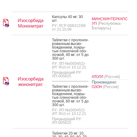
Кап­су­лы 40 мг: 30
МИНСКИНТЕРКАПС
Изосорбида
шт.
(Республика
УП
Мононитрат
РУ: ЛСР-008312/08
Беларусь)
от 21.10.08
Таб­летки с про­лон­ги­
рован­ным выс­во­
бож­де­ни­ем, пок­ры­
тые пле­ноч­ной обо­
лоч­кой, 40 мг: от 5 до
300 шт.
РУ: ЛП-№(000452)-
(РГ-RU) от 10.12.21
Предыдущий РУ:
ЛП-005625
(Россия)
АТОЛЛ
Изосорбида
Произведено:
мононитрат
Таб­летки с про­лон­ги­
(Россия)
ОЗОН
рован­ным выс­во­
бож­де­ни­ем, пок­ры­
тые пле­ноч­ной обо­
лоч­кой, 60 мг: от 5 до
300 шт.
РУ: ЛП-№(000452)-
(РГ-RU) от 10.12.21
Предыдущий РУ:
ЛП-005625
Таб­летки 20 мг: 10,
20, 30, 40, 50, 60, 70,