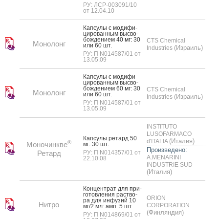
РУ: ЛСР-003091/10
от 12.04.10
Кап­су­лы с мо­дифи­
циро­ван­ным выс­во­
бож­де­ни­ем 40 мг: 30
CTS Chemical
Монолонг
или 60 шт.
(Израиль)
Industries
РУ: П N014587/01 от
13.05.09
Кап­су­лы с мо­дифи­
циро­ван­ным выс­во­
бож­де­ни­ем 60 мг: 30
CTS Chemical
Монолонг
или 60 шт.
(Израиль)
Industries
РУ: П N014587/01 от
13.05.09
INSTITUTO
LUSOFARMACO
Кап­су­лы ре­тард 50
(Италия)
d'ITALIA
®
Моночинкве
мг: 30 шт.
Произведено:
Ретард
РУ: П N014357/01 от
A.MENARINI
22.10.08
INDUSTRIE SUD
(Италия)
Кон­цен­трат для при­
готов­ле­ния рас­тво­
ORION
ра для ин­фу­зий 10
Нитро
CORPORATION
мг/2 мл: амп. 5 шт.
(Финляндия)
РУ: П N014869/01 от