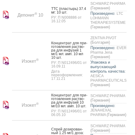
SCHWARZ PHARMA
(Германия)
ТТС (плас­тырь) 37.4
мг: 10 шт.
Произведено:
LTC
®
Депонит
10
РУ: П N008886 от
LOHMANN
16.12.05
THERAPIESYSTEME
(Германия)
ZENTIVA PIVOT
(Болгария)
Кон­цен­трат для при­
готов­ле­ния рас­тво­
Произведено:
EVER
ра для ин­фу­зий 1
Pharma Jena
мг/1 мл: амп. 10 мл
(Германия)
10 шт.
®
Изокет
Упаковка и
РУ: П N012496/01 от
16.09.11
выпускающий
контроль качества:
Дата
переоформления:
AESICA
17.11.21
PHARMACEUTICALS
(Германия)
Кон­цен­трат для при­
SCHWARZ PHARMA
готов­ле­ния рас­тво­
(Германия)
ра для ин­фу­зий 10
®
Изокет
Произведено:
мг/10 мл: амп. 10 шт.
JENAHEXAL
РУ: П N012496/01 от
(Германия)
06.05.10
PHARMA
SCHWARZ PHARMA
Спрей до­зиро­ван­
(Германия)
ный 1.25 мг/1 до­за: