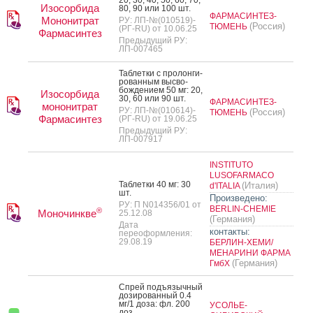
Изосорбида
80, 90 или 100 шт.
ФАРМАСИНТЕЗ-
Мононитрат
РУ: ЛП-№(010519)-
(Россия)
ТЮМЕНЬ
(РГ-RU) от 10.06.25
Фармасинтез
Предыдущий РУ:
ЛП-007465
Таб­летки с про­лон­ги­
рован­ным выс­во­
бож­де­ни­ем 50 мг: 20,
Изосорбида
30, 60 или 90 шт.
ФАРМАСИНТЕЗ-
мононитрат
РУ: ЛП-№(010614)-
(Россия)
ТЮМЕНЬ
Фармасинтез
(РГ-RU) от 19.06.25
Предыдущий РУ:
ЛП-007917
INSTITUTO
LUSOFARMACO
Таб­летки 40 мг: 30
(Италия)
d'ITALIA
шт.
Произведено:
РУ: П N014356/01 от
BERLIN-CHEMIE
®
Моночинкве
25.12.08
(Германия)
Дата
контакты:
переоформления:
29.08.19
БЕРЛИН-ХЕМИ/
МЕНАРИНИ ФАРМА
(Германия)
ГмбХ
Спрей подъ­языч­ный
до­зиро­ван­ный 0.4
мг/1 до­за: фл. 200
УСОЛЬЕ-
доз