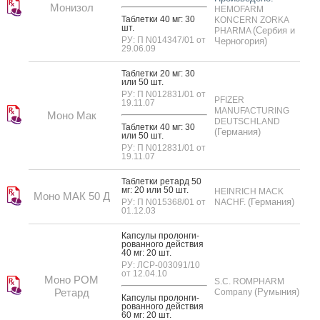
Монизол
HEMOFARM
Таб­летки 40 мг: 30
KONCERN ZORKA
шт.
(Сербия и
PHARMA
РУ: П N014347/01 от
Черногория)
29.06.09
Таб­летки 20 мг: 30
или 50 шт.
РУ: П N012831/01 от
PFIZER
19.11.07
MANUFACTURING
Моно Мак
DEUTSCHLAND
Таб­летки 40 мг: 30
(Германия)
или 50 шт.
РУ: П N012831/01 от
19.11.07
Таб­летки ре­тард 50
мг: 20 или 50 шт.
HEINRICH MACK
Моно МАК 50 Д
(Германия)
РУ: П N015368/01 от
NACHF.
01.12.03
Кап­су­лы про­лон­ги­
рован­но­го дей­ствия
40 мг: 20 шт.
РУ: ЛСР-003091/10
от 12.04.10
Моно РОМ
S.C. ROMPHARM
Ретард
(Румыния)
Company
Кап­су­лы про­лон­ги­
рован­но­го дей­ствия
60 мг: 20 шт.