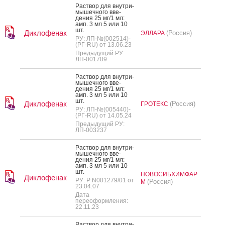
Рас­твор для внут­ри­
мышеч­но­го вве­
дения 25 мг/1 мл:
амп. 3 мл 5 или 10
шт.
Диклофенак
(Россия)
ЭЛЛАРА
РУ: ЛП-№(002514)-
(РГ-RU) от 13.06.23
Предыдущий РУ:
ЛП-001709
Рас­твор для внут­ри­
мышеч­но­го вве­
дения 25 мг/1 мл:
амп. 3 мл 5 или 10
шт.
Диклофенак
(Россия)
ГРОТЕКС
РУ: ЛП-№(005440)-
(РГ-RU) от 14.05.24
Предыдущий РУ:
ЛП-003237
Рас­твор для внут­ри­
мышеч­но­го вве­
дения 25 мг/1 мл:
амп. 3 мл 5 или 10
шт.
НОВОСИБХИМФАР
Диклофенак
РУ: Р N001279/01 от
(Россия)
М
23.04.07
Дата
переоформления:
22.11.23
Рас­твор для внут­ри­