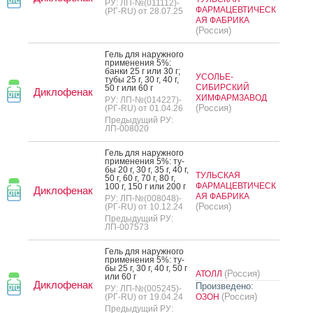
РУ: ЛП-№(011112)-
ФАРМАЦЕВТИЧЕСК
(РГ-RU) от 28.07.25
АЯ ФАБРИКА
(Россия)
Гель для на­руж­но­го
при­мене­ния 5%:
бан­ки 25 г или 30 г;
УСОЛЬЕ-
ту­бы 25 г, 30 г, 40 г,
СИБИРСКИЙ
50 г или 60 г
Диклофенак
ХИМФАРМЗАВОД
РУ: ЛП-№(014227)-
(Россия)
(РГ-RU) от 01.04.26
Предыдущий РУ:
ЛП-008020
Гель для на­руж­но­го
при­мене­ния 5%: ту­
бы 20 г, 30 г, 35 г, 40 г,
ТУЛЬСКАЯ
50 г, 60 г, 70 г, 80 г,
ФАРМАЦЕВТИЧЕСК
100 г, 150 г или 200 г
Диклофенак
АЯ ФАБРИКА
РУ: ЛП-№(008048)-
(Россия)
(РГ-RU) от 10.12.24
Предыдущий РУ:
ЛП-007573
Гель для на­руж­но­го
при­мене­ния 5%: ту­
бы 25 г, 30 г, 40 г, 50 г
(Россия)
АТОЛЛ
или 60 г
Диклофенак
Произведено:
РУ: ЛП-№(005245)-
(Россия)
(РГ-RU) от 19.04.24
ОЗОН
Предыдущий РУ: