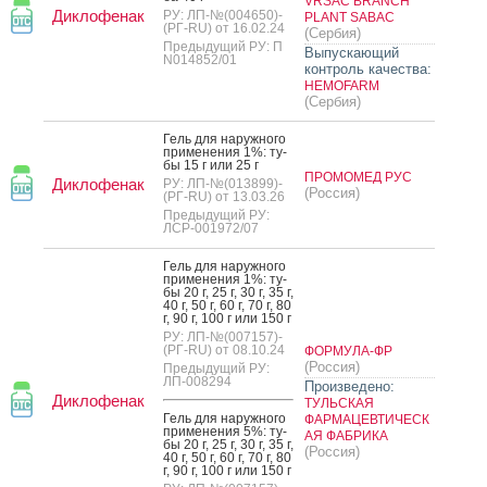
VRSAC BRANCH
Диклофенак
РУ: ЛП-№(004650)-
PLANT SABAC
(РГ-RU) от 16.02.24
(Сербия)
Предыдущий РУ: П
Выпускающий
N014852/01
контроль качества:
HEMOFARM
(Сербия)
Гель для на­руж­но­го
при­мене­ния 1%: ту­
бы 15 г или 25 г
ПРОМОМЕД РУС
Диклофенак
РУ: ЛП-№(013899)-
(Россия)
(РГ-RU) от 13.03.26
Предыдущий РУ:
ЛСР-001972/07
Гель для на­руж­но­го
при­мене­ния 1%: ту­
бы 20 г, 25 г, 30 г, 35 г,
40 г, 50 г, 60 г, 70 г, 80
г, 90 г, 100 г или 150 г
РУ: ЛП-№(007157)-
(РГ-RU) от 08.10.24
ФОРМУЛА-ФР
(Россия)
Предыдущий РУ:
ЛП-008294
Произведено:
Диклофенак
ТУЛЬСКАЯ
Гель для на­руж­но­го
ФАРМАЦЕВТИЧЕСК
при­мене­ния 5%: ту­
АЯ ФАБРИКА
бы 20 г, 25 г, 30 г, 35 г,
(Россия)
40 г, 50 г, 60 г, 70 г, 80
г, 90 г, 100 г или 150 г