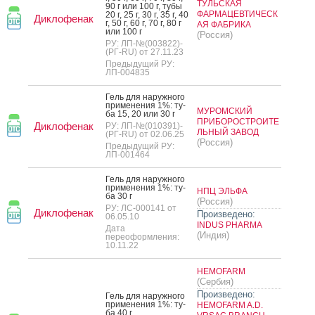
ТУЛЬСКАЯ
90 г или 100 г, ту­бы
ФАРМАЦЕВТИЧЕСК
20 г, 25 г, 30 г, 35 г, 40
Диклофенак
г, 50 г, 60 г, 70 г, 80 г
АЯ ФАБРИКА
или 100 г
(Россия)
РУ: ЛП-№(003822)-
(РГ-RU) от 27.11.23
Предыдущий РУ:
ЛП-004835
Гель для на­руж­но­го
при­мене­ния 1%: ту­
МУРОМСКИЙ
ба 15, 20 или 30 г
ПРИБОРОСТРОИТЕ
Диклофенак
РУ: ЛП-№(010391)-
ЛЬНЫЙ ЗАВОД
(РГ-RU) от 02.06.25
(Россия)
Предыдущий РУ:
ЛП-001464
Гель для на­руж­но­го
при­мене­ния 1%: ту­
НПЦ ЭЛЬФА
ба 30 г
(Россия)
РУ: ЛС-000141 от
Диклофенак
Произведено:
06.05.10
INDUS PHARMA
Дата
(Индия)
переоформления:
10.11.22
HEMOFARM
(Сербия)
Произведено:
Гель для на­руж­но­го
при­мене­ния 1%: ту­
HEMOFARM A.D.
ба 40 г