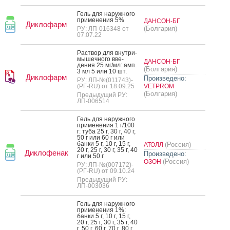
Гель для на­руж­но­го
при­мене­ния 5%
ДАНСОН-БГ
Диклофарм
(Болгария)
РУ: ЛП-016348 от
07.07.22
Рас­твор для внут­ри­
мышеч­но­го вве­
ДАНСОН-БГ
дения 25 мг/мл: амп.
(Болгария)
3 мл 5 или 10 шт.
Диклофарм
Произведено:
РУ: ЛП-№(011743)-
(РГ-RU) от 18.09.25
VETPROM
(Болгария)
Предыдущий РУ:
ЛП-006514
Гель для на­руж­но­го
при­мене­ния 1 г/100
г: ту­ба 25 г, 30 г, 40 г,
50 г или 60 г или
бан­ки 5 г, 10 г, 15 г,
(Россия)
АТОЛЛ
20 г, 25 г, 30 г, 35 г, 40
Диклофенак
Произведено:
г или 50 г
(Россия)
ОЗОН
РУ: ЛП-№(007172)-
(РГ-RU) от 09.10.24
Предыдущий РУ:
ЛП-003036
Гель для на­руж­но­го
при­мене­ния 1%:
бан­ки 5 г, 10 г, 15 г,
20 г, 25 г, 30 г, 35 г, 40
г, 50 г, 60 г, 70 г, 80 г,