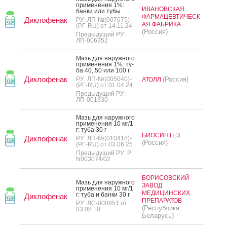
при­мене­ния 1%:
ИВАНОВСКАЯ
бан­ки или ту­бы
ФАРМАЦЕВТИЧЕСК
Диклофенак
РУ: ЛП-№(007675)-
АЯ ФАБРИКА
(РГ-RU) от 14.11.24
(Россия)
Предыдущий РУ:
ЛП-006352
Мазь для на­руж­но­го
при­мене­ния 1%: ту­
ба 40, 50 или 100 г
Диклофенак
РУ: ЛП-№(005040)-
(Россия)
АТОЛЛ
(РГ-RU) от 01.04.24
Предыдущий РУ:
ЛП-001330
Мазь для на­руж­но­го
при­мене­ния 10 мг/1
г: ту­ба 30 г
БИОСИНТЕЗ
Диклофенак
РУ: ЛП-№(010418)-
(Россия)
(РГ-RU) от 03.06.25
Предыдущий РУ: Р
N003074/02
БОРИСОВСКИЙ
Мазь для на­руж­но­го
ЗАВОД
при­мене­ния 10 мг/1
МЕДИЦИНСКИХ
г: ту­ба и бан­ки 30 г
Диклофенак
ПРЕПАРАТОВ
РУ: ЛС-000851 от
(Республика
03.08.10
Беларусь)