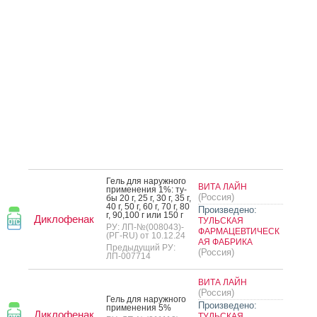
Гель для на­руж­но­го
ВИТА ЛАЙН
при­мене­ния 1%: ту­
(Россия)
бы 20 г, 25 г, 30 г, 35 г,
40 г, 50 г, 60 г, 70 г, 80
Произведено:
г, 90,100 г или 150 г
Диклофенак
ТУЛЬСКАЯ
РУ: ЛП-№(008043)-
ФАРМАЦЕВТИЧЕСК
(РГ-RU) от 10.12.24
АЯ ФАБРИКА
Предыдущий РУ:
(Россия)
ЛП-007714
ВИТА ЛАЙН
(Россия)
Гель для на­руж­но­го
Произведено:
при­мене­ния 5%
Диклофенак
ТУЛЬСКАЯ