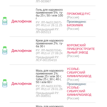
ЛП-003967
Гель для на­руж­но­го
при­мене­ния 5%: ту­
ПРОМОМЕД РУС
бы 25 г, 50 г или 100
(Россия)
г
Диклофенак
Произведено:
РУ: ЛП-№(012607)-
(РГ-RU) от 26.11.25
БИОХИМИК
(Россия)
Предыдущий РУ:
ЛП-005313
Крем для на­руж­но­го
при­мене­ния 2%: ту­
МУРОМСКИЙ
ба 30 г
ПРИБОРОСТРОИТЕ
Диклофенак
РУ: ЛП-№(007034)-
ЛЬНЫЙ ЗАВОД
(РГ-RU) от 27.09.24
(Россия)
Предыдущий РУ:
ЛСР-001354/10
УСОЛЬЕ-
Мазь для на­руж­но­го
СИБИРСКИЙ
при­мене­ния 1%:
ХИМФАРМЗАВОД
бан­ки 25 г или 30 г;
ту­бы 25 г, 30 г, 40 г,
(Россия)
50 г или 60 г
Диклофенак
Произведено:
РУ: ЛП-№(013378)-
УСОЛЬЕ-
(РГ-RU) от 29.01.26
СИБИРСКИЙ
Предыдущий РУ:
ХИМФАРМЗАВОД
ЛП-008551
(Россия)
Мазь для на­руж­но­го