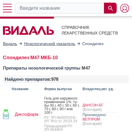
СПРАВОЧНИК
ЛЕКАРСТВЕННЫХ СРЕДСТВ
Видаль
Нозологический указатель
Спондилез
Спондилез M47 МКБ-10
Препараты нозологической группы
M47
Найдено препаратов:
978
Название
Форма выпуска
Владелец рег. уд.
Гель для на­руж­но­го
при­мене­ния 1%: ту­
ДАНСОН-БГ
бы 30 г, 40 г, 50 г, 60 г,
70 г, 80 г, 90 г или
(Болгария)
100 г
Диклофарм
Произведено:
РУ: ЛП-№(005034)-
ВЕТПРОМ
(РГ-RU) от 29.03.24
(Болгария)
Предыдущий РУ:
ЛП-004904