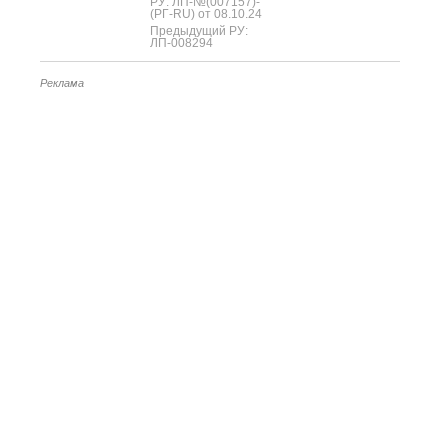
РУ: ЛП-№(007157)-
(РГ-RU) от 08.10.24
Предыдущий РУ:
ЛП-008294
Реклама