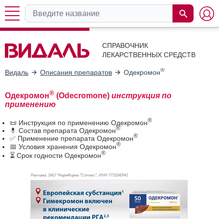
СПРАВОЧНИК
ЛЕКАРСТВЕННЫХ СРЕДСТВ
®
Видаль
Описания препаратов
Одекромон
®
Одекромон
(Odecromone)
инструкция по
применению
®
📜 Инструкция по применению Одекромон
®
💊 Состав препарата Одекромон
®
✅ Применение препарата Одекромон
®
📅 Условия хранения Одекромон
®
⏳ Срок годности Одекромон
Реклама. ЗАО "ФармФирма "Сотекс", ИНН 771
5240941