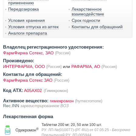
применению
Передозировка
Лекарственное
взаимодействие
Условия хранения
Срок годности
Условия отпуска из аптек
Контакты для обращений
Аналоги препарата
Владелец регистрационного удостоверения:
ФармФирма Сотекс, ЗАО
(Россия)
Произведено:
ИНТЕРФАРМА, ООО
или
РАФАРМА, АО
(Россия)
(Россия)
Контакты для обращений:
ФармФирма Сотекс ЗАО
(Россия)
Код ATX:
A05AX02
(Гимекромон)
Активное вещество:
гимекромон
(hymecromone)
Rec.INN
зарегистрированное ВОЗ
Лекарственная форма
Таблетки 200 мг: 20, 50 или 100 шт.
®
Одекромон
РУ: ЛП-№(010077)-(РГ-RU) от 07.05.25
- Бессрочно
Предыдущий РУ: ЛП-005944