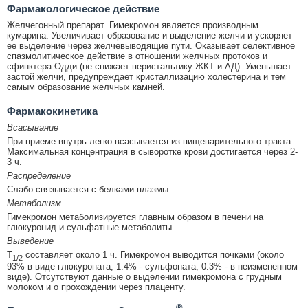
Фармакологическое действие
Желчегонный препарат. Гимекромон является производным
кумарина. Увеличивает образование и выделение желчи и ускоряет
ее выделение через желчевыводящие пути. Оказывает селективное
спазмолитическое действие в отношении желчных протоков и
сфинктера Одди (не снижает перистальтику ЖКТ и АД). Уменьшает
застой желчи, предупреждает кристаллизацию холестерина и тем
самым образование желчных камней.
Фармакокинетика
Всасывание
При приеме внутрь легко всасывается из пищеварительного тракта.
Максимальная концентрация в сыворотке крови достигается через 2-
3 ч.
Распределение
Слабо связывается с белками плазмы.
Метаболизм
Гимекромон метаболизируется главным образом в печени на
глюкуронид и сульфатные метаболиты
Выведение
T
составляет около 1 ч. Гимекромон выводится почками (около
1/2
93% в виде глюкуроната, 1.4% - сульфоната, 0.3% - в неизмененном
виде). Отсутствуют данные о выделении гимекромона с грудным
молоком и о прохождении через плаценту.