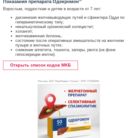
®
Показания препарата Одекромон
Взрослым, подросткам и детям в возрасте от 7 лет:
дискинезия желчевыводящих путей и сфинктера Одди по
гиперкинетическому типу;
некалькулезный хронический холецистит;
холангит;
желчекаменная болезнь;
состояние после оперативных вмешательств на желчном
пузыре и желчных путях;
снижение аппетита, тошнота, запоры, рвота (на фоне
гипосекреции желчи).
Открыть список кодов МКБ
Реклама. ЗАО "ФармФирма "Сотекс", ИНН 771
5240941