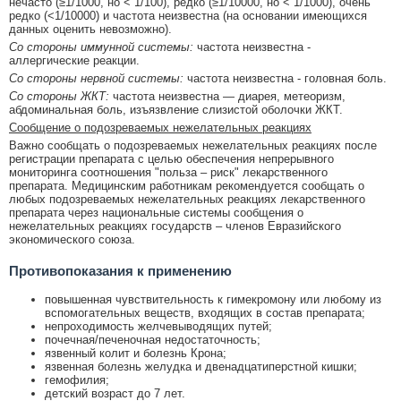
нечасто (≥1/1000, но < 1/100), редко (≥1/10000, но < 1/1000), очень
редко (<1/10000) и частота неизвестна (на основании имеющихся
данных оценить невозможно).
Со стороны иммунной системы:
частота неизвестна -
аллергические реакции.
Со стороны нервной системы:
частота неизвестна - головная боль.
Со стороны ЖКТ:
частота неизвестна — диарея, метеоризм,
абдоминальная боль, изъязвление слизистой оболочки ЖКТ.
Сообщение о подозреваемых нежелательных реакциях
Важно сообщать о подозреваемых нежелательных реакциях после
регистрации препарата с целью обеспечения непрерывного
мониторинга соотношения "польза – риск" лекарственного
препарата. Медицинским работникам рекомендуется сообщать о
любых подозреваемых нежелательных реакциях лекарственного
препарата через национальные системы сообщения о
нежелательных реакциях государств – членов Евразийского
экономического союза.
Противопоказания к применению
повышенная чувствительность к гимекромону или любому из
вспомогательных веществ, входящих в состав препарата;
непроходимость желчевыводящих путей;
почечная/печеночная недостаточность;
язвенный колит и болезнь Крона;
язвенная болезнь желудка и двенадцатиперстной кишки;
гемофилия;
детский возраст до 7 лет.