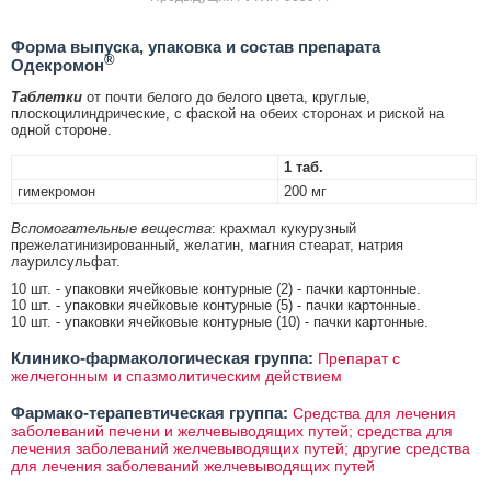
Форма выпуска, упаковка и состав препарата
®
Одекромон
Таблетки
от почти белого до белого цвета, круглые,
плоскоцилиндрические, с фаской на обеих сторонах и риской на
одной стороне.
1 таб.
гимекромон
200 мг
Вспомогательные вещества
: крахмал кукурузный
прежелатинизированный, желатин, магния стеарат, натрия
лаурилсульфат.
10 шт. - упаковки ячейковые контурные (2) - пачки картонные.
10 шт. - упаковки ячейковые контурные (5) - пачки картонные.
10 шт. - упаковки ячейковые контурные (10) - пачки картонные.
Клинико-фармакологическая группа:
Препарат с
желчегонным и спазмолитическим действием
Фармако-терапевтическая группа:
Средства для лечения
заболеваний печени и желчевыводящих путей; средства для
лечения заболеваний желчевыводящих путей; другие средства
для лечения заболеваний желчевыводящих путей