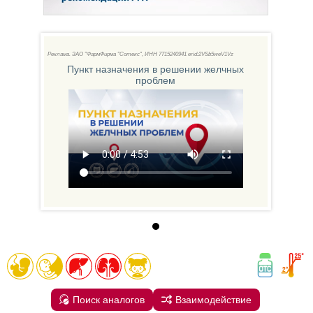
Реклама. ЗАО "ФармФирма "Сотекс", ИНН 771
5240941 erid:2VSb5weV1Vz
Пункт назначения в решении желчных
проблем
Поиск аналогов
Взаимодействие