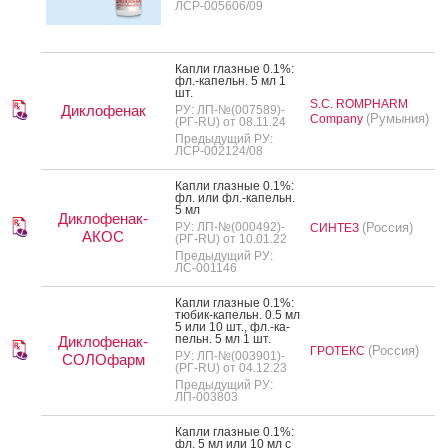
ЛСР-005606/09
Кап­ли глаз­ные 0.1%:
фл.-ка­пельн. 5 мл 1
шт.
S.C. ROMPHARM
Диклофенак
РУ: ЛП-№(007589)-
(Румыния)
Company
(РГ-RU) от 08.11.24
Предыдущий РУ:
ЛСР-002124/08
Кап­ли глаз­ные 0.1%:
фл. или фл.-ка­пельн.
5 мл
Диклофенак-
РУ: ЛП-№(000492)-
(Россия)
СИНТЕЗ
АКОС
(РГ-RU) от 10.01.22
Предыдущий РУ:
ЛС-001146
Кап­ли глаз­ные 0.1%:
тю­бик-ка­пельн. 0.5 мл
5 или 10 шт., фл.-ка­
пельн. 5 мл 1 шт.
Диклофенак-
(Россия)
ГРОТЕКС
РУ: ЛП-№(003901)-
СОЛОфарм
(РГ-RU) от 04.12.23
Предыдущий РУ:
ЛП-003803
Кап­ли глаз­ные 0.1%:
фл. 5 мл или 10 мл с