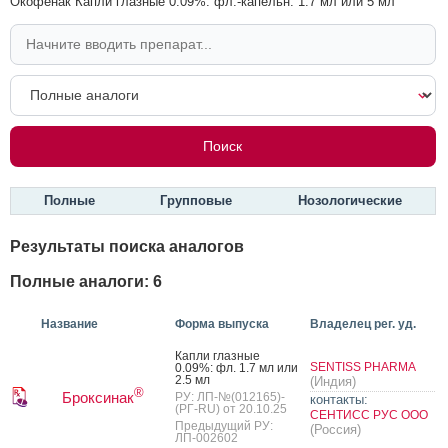
Окофенак Капли глазные 0.09%: фл.-капельн. 1.7 мл или 5 мл
Полные
Групповые
Нозологические
Результаты поиска аналогов
Полные аналоги: 6
Название
Форма выпуска
Владелец рег. уд.
Кап­ли глаз­ные
SENTISS PHARMA
0.09%: фл. 1.7 мл или
2.5 мл
(Индия)
®
Броксинак
РУ: ЛП-№(012165)-
контакты:
(РГ-RU) от 20.10.25
СЕНТИСС РУС ООО
Предыдущий РУ:
(Россия)
ЛП-002602