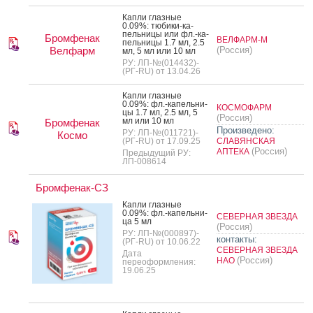
Кап­ли глаз­ные
0.09%: тю­бики-ка­
пель­ни­цы или фл.-ка­
Бромфенак
ВЕЛФАРМ-М
пель­ни­цы 1.7 мл, 2.5
Велфарм
(Россия)
мл, 5 мл или 10 мл
РУ: ЛП-№(014432)-
(РГ-RU) от 13.04.26
Кап­ли глаз­ные
0.09%: фл.-ка­пель­ни­
КОСМОФАРМ
цы 1.7 мл, 2.5 мл, 5
(Россия)
мл или 10 мл
Бромфенак
Произведено:
РУ: ЛП-№(011721)-
Космо
(РГ-RU) от 17.09.25
СЛАВЯНСКАЯ
(Россия)
АПТЕКА
Предыдущий РУ:
ЛП-008614
Бромфенак-СЗ
Кап­ли глаз­ные
0.09%: фл.-ка­пель­ни­
СЕВЕРНАЯ ЗВЕЗДА
ца 5 мл
(Россия)
РУ: ЛП-№(000897)-
контакты:
(РГ-RU) от 10.06.22
СЕВЕРНАЯ ЗВЕЗДА
Дата
(Россия)
НАО
переоформления:
19.06.25