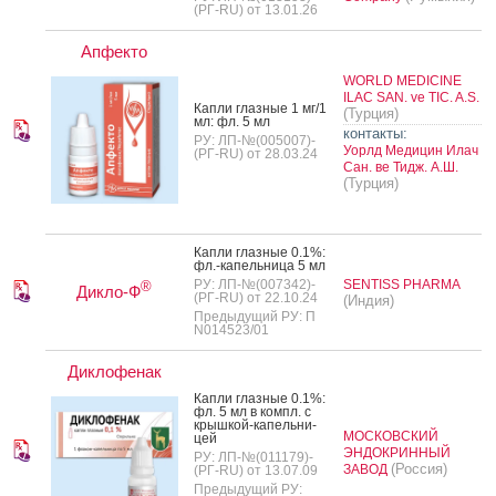
(РГ-RU) от 13.01.26
Апфекто
WORLD MEDICINE
ILAC SAN. ve TIC. A.S.
Кап­ли глаз­ные 1 мг/1
(Турция)
мл: фл. 5 мл
контакты:
РУ: ЛП-№(005007)-
Уорлд Медицин Илач
(РГ-RU) от 28.03.24
Сан. ве Тидж. А.Ш.
(Турция)
Кап­ли глаз­ные 0.1%:
фл.-ка­пель­ни­ца 5 мл
РУ: ЛП-№(007342)-
SENTISS PHARMA
®
Дикло-Ф
(РГ-RU) от 22.10.24
(Индия)
Предыдущий РУ: П
N014523/01
Диклофенак
Кап­ли глаз­ные 0.1%:
фл. 5 мл в компл. с
крыш­кой-ка­пель­ни­
МОСКОВСКИЙ
цей
ЭНДОКРИННЫЙ
РУ: ЛП-№(011179)-
(Россия)
ЗАВОД
(РГ-RU) от 13.07.09
Предыдущий РУ: