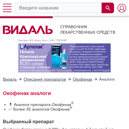
СПРАВОЧНИК
ЛЕКАРСТВЕННЫХ СРЕДСТВ
Реклама. ООО «Бауш Хелс», ИНН: 770
6782987
Видаль
Описания препаратов
Окофенак
Аналоги
Окофенак аналоги
®
💊 Аналоги препарата Окофенак
®
✅ Более 35 аналогов Окофенак
Выбранный препарат