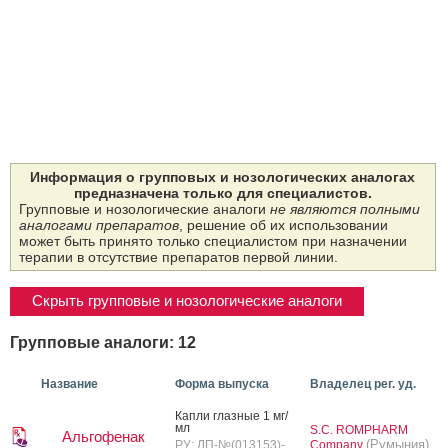
Информация о групповых и нозологических аналогах
предназначена только для специалистов.
Групповые и нозологические аналоги
не являются полными
аналогами препаратов
, решение об их использовании
может быть принято только специалистом при назначении
терапии в отсутствие препаратов первой линии.
Скрыть групповые и нозологические аналоги
Групповые аналоги: 12
Название
Форма выпуска
Владелец рег. уд.
Кап­ли глаз­ные 1 мг/
мл
S.C. ROMPHARM
Альгофенак
(Румыния)
РУ: ЛП-№(013153)-
Company