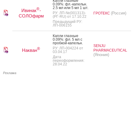
Кап­ли глаз­ные
0.09%: фл.-ка­пельн.
2.5 мл или 5 мл 1 шт.
®
Ивинак
-
РУ: ЛП-№(001313)-
(Россия)
ГРОТЕКС
СОЛОфарм
(РГ-RU) от 17.10.22
Предыдущий РУ:
ЛП-006155
Кап­ли глаз­ные
0.09%: фл. 5 мл с
проб­кой-ка­пельн.
SENJU
РУ: ЛП-004224 от
®
Накван
PHARMACEUTICAL
03.04.17
(Япония)
Дата
переоформления:
28.04.22
Реклама