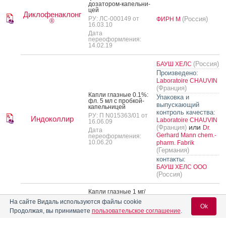
до­зато­ром-ка­пель­ни­
цей
Диклофенаклонг
РУ: ЛС-000149 от
(Россия)
ФИРН М
®
16.03.10
Дата
переоформления:
14.02.19
(Россия)
БАУШ ХЕЛС
Произведено:
Laboratoire CHAUVIN
(Франция)
Кап­ли глаз­ные 0.1%:
Упаковка и
фл. 5 мл с проб­кой-
выпускающий
ка­пель­ни­цей
контроль качества:
РУ: П N015363/01 от
Индоколлир
Laboratoire CHAUVIN
16.06.09
или
(Франция)
Dr.
Дата
Gerhard Mann chem.-
переоформления:
10.06.20
pharm. Fabrik
(Германия)
контакты:
БАУШ ХЕЛС ООО
(Россия)
Кап­ли глаз­ные 1 мг/
мл: фл. 5 мл 1 шт.
S.C. ROMPHARM
Индофтальмик
На сайте Видаль используются файлы cookie
(Румыния)
Ok
РУ: ЛП-№(003118)-
Company
Продолжая, вы принимаете
пользовательское соглашение
.
(РГ-RU) от 01.09.23